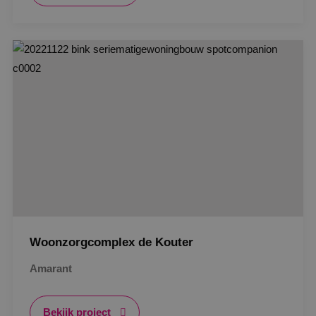
Google Privacy Policy
VISITOR_PRIVACY_METADATA
5 maanden
YouTube
weken
.youtube.com
Woonzorgcomplex de Kouter
Amarant
Bekijk project