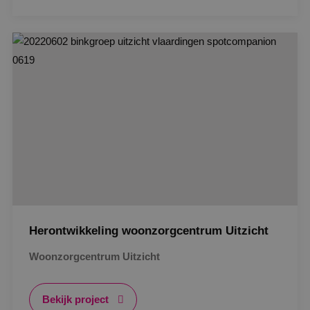
Strikt noodzakelijk
Prestatie
Targeting
Gerealiseerd
Functioneel
Niet-geclassificeerd
Strikt noodzakelijke cookies maken de
kernfunctionaliteiten van de website mogelijk, zoals
gebruikersaanmelding en accountbeheer. De
website kan niet goed worden gebruikt zonder de
strikt noodzakelijke cookies.
Naam
Aanbieder
/
Domein
Vervaldat
PHPSESSID
Sessie
PHP.net
www.binktechniek.nl
Herontwikkeling woonzorgcentrum Uitzicht
Woonzorgcentrum Uitzicht
Bekijk project