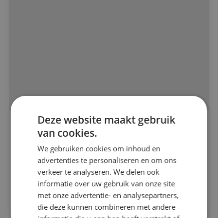
Alle projecten
Deze website maakt gebruik
900 nieuwe rookmelders voor Kroonestede in
van cookies.
Beveiligingstechniek
Hoeven
We gebruiken cookies om inhoud en
Elektrotechniek
Woonkwartier
advertenties te personaliseren en om ons
verkeer te analyseren. We delen ook
informatie over uw gebruik van onze site
Energietechniek
Bekijk project
met onze advertentie- en analysepartners,
die deze kunnen combineren met andere
Werktuigbouwkunde