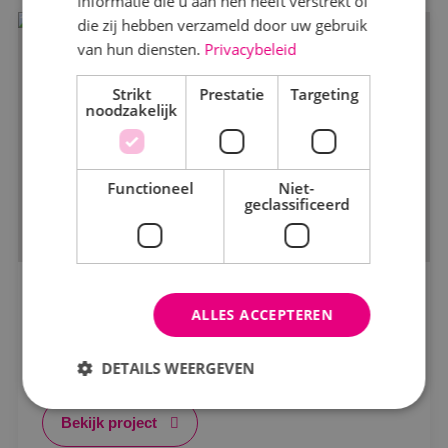
informatie die u aan hen heeft verstrekt of
die zij hebben verzameld door uw gebruik
van hun diensten.
Privacybeleid
Markt
Strikt
Kantoren
Prestatie
Targeting
noodzakelijk
Logistiek
Onderwijs
Functioneel
Niet-
geclassificeerd
Productie
Woningbouw
Zorg
BINK helpt Zuivelfabriek De Graafstroom aan
ALLES ACCEPTEREN
duurzame bedrijfsvoering
Status
Zuivelfabriek De Graafstroom
DETAILS WEERGEVEN
In opdracht
In uitvoering
Bekijk project