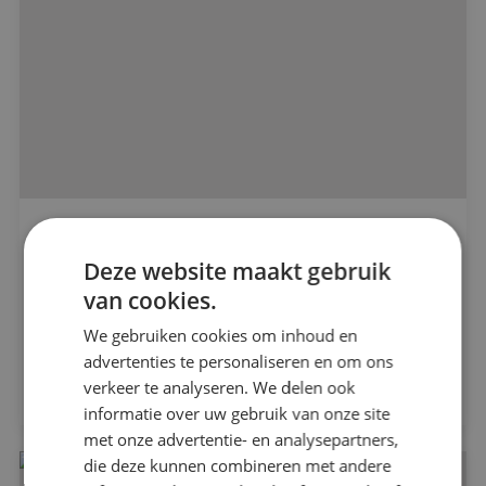
BINK voorziet de totaalinstallaties dorpshart
Alle projecten
Zwartewaal
Deze website maakt gebruik
van cookies.
Beveiligingstechniek
Aan De Stegge Roosendaal
We gebruiken cookies om inhoud en
Elektrotechniek
advertenties te personaliseren en om ons
Bekijk project
verkeer te analyseren. We delen ook
informatie over uw gebruik van onze site
Energietechniek
met onze advertentie- en analysepartners,
die deze kunnen combineren met andere
Werktuigbouwkunde