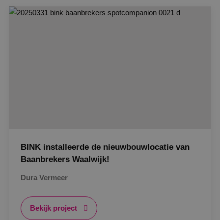
Google Privacy Policy
VISITOR_PRIVACY_METADATA
5 maanden
YouTube
weken
.youtube.com
BINK installeerde de nieuwbouwlocatie van
Baanbrekers Waalwijk!
Dura Vermeer
Bekijk project