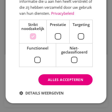
informatie die u aan hen heeft verstrekt of
die zij hebben verzameld door uw gebruik
van hun diensten.
Privacybeleid
Markt
Strikt
Kantoren
Prestatie
Targeting
noodzakelijk
Logistiek
Onderwijs
Functioneel
Niet-
geclassificeerd
Productie
Woningbouw
BINK voorziet de complete installaties bij de
renovatie van basisschool de Weerijs!
Zorg
De Weerwijs
ALLES ACCEPTEREN
Status
DETAILS WEERGEVEN
Bekijk project
In opdracht
In uitvoering