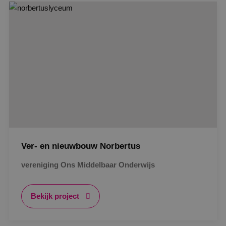
Strikt noodzakelijk
Prestatie
Targeting
Gerealiseerd
Functioneel
Niet-geclassificeerd
Strikt noodzakelijke cookies maken de
kernfunctionaliteiten van de website mogelijk, zoals
gebruikersaanmelding en accountbeheer. De
website kan niet goed worden gebruikt zonder de
strikt noodzakelijke cookies.
Naam
Aanbieder
/
Domein
Vervaldat
PHPSESSID
Sessie
PHP.net
www.binktechniek.nl
Ver- en nieuwbouw Norbertus
vereniging Ons Middelbaar Onderwijs
Bekijk project