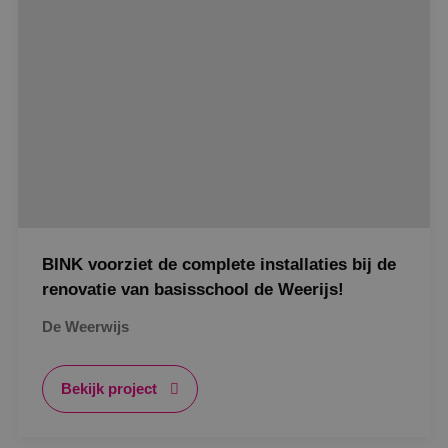
Functioneel
Niet-geclassificeerd
Strikt noodzakelijke cookies maken de
kernfunctionaliteiten van de website mogelijk, zoals
gebruikersaanmelding en accountbeheer. De
website kan niet goed worden gebruikt zonder de
strikt noodzakelijke cookies.
Naam
Aanbieder
/
Domein
Vervaldat
PHPSESSID
Sessie
PHP.net
www.binktechniek.nl
BINK voorziet de complete installaties bij de
renovatie van basisschool de Weerijs!
De Weerwijs
Bekijk project