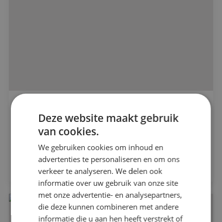
Alle projecten
Nieuwbouwproject DC Vianen
Deze website maakt gebruik
HVBM Vastgoed
van cookies.
Beveiligingstechniek
We gebruiken cookies om inhoud en
Elektrotechniek
Bekijk project
advertenties te personaliseren en om ons
verkeer te analyseren. We delen ook
informatie over uw gebruik van onze site
Energietechniek
met onze advertentie- en analysepartners,
die deze kunnen combineren met andere
Werktuigbouwkunde
informatie die u aan hen heeft verstrekt of