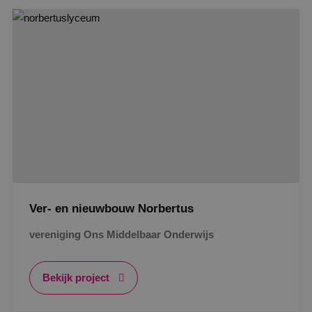
Google Privacy Policy
VISITOR_PRIVACY_METADATA
5 maanden
YouTube
weken
.youtube.com
Ver- en nieuwbouw Norbertus
vereniging Ons Middelbaar Onderwijs
Bekijk project