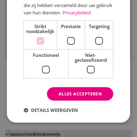
die zij hebben verzameld door uw gebruik
van hun diensten.
Privacybeleid
Markt
Strikt
Kantoren
Prestatie
Targeting
noodzakelijk
Logistiek
Onderwijs
Functioneel
Niet-
geclassificeerd
Productie
BINK voorziet de totaalinstallaties dorpshart
Woningbouw
Zwartewaal
Zorg
Aan De Stegge Roosendaal
ALLES ACCEPTEREN
Status
Bekijk project
DETAILS WEERGEVEN
In opdracht
In uitvoering
Strikt noodzakelijk
Prestatie
Targeting
Gerealiseerd