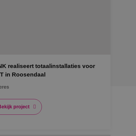
NK realiseert totaalinstallaties voor
T in Roosendaal
eres
Bekijk project