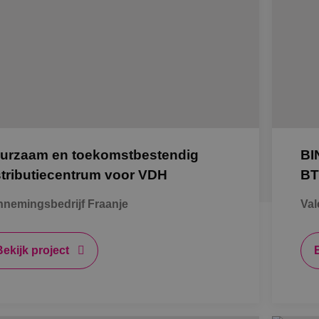
urzaam en toekomstbestendig
BI
stributiecentrum voor VDH
BT
nemingsbedrijf Fraanje
Val
Bekijk project