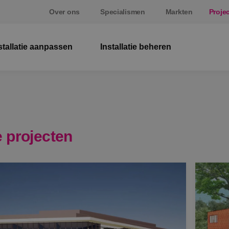
Over ons
Specialismen
Markten
Proje
stallatie aanpassen
Installatie beheren
El
W
Be
 projecten
E
St
S