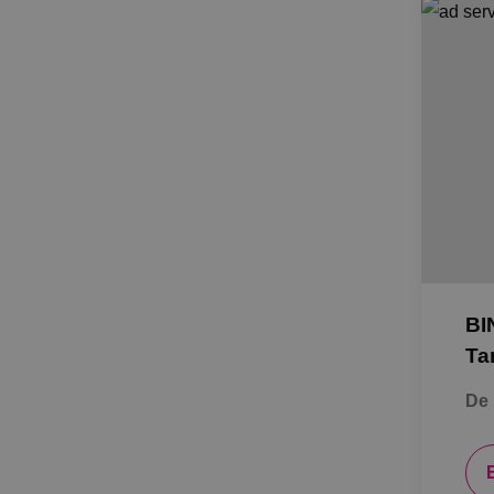
BI
Ta
De 