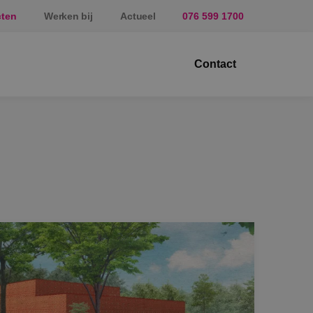
cten
Werken bij
Actueel
076 599 1700
Contact
ektrotechniek
erktuigbouwkunde
veiligingstechniek
nergietechniek
af
prundel