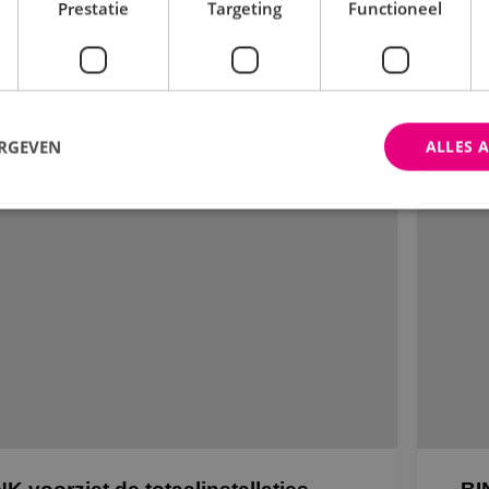
Prestatie
Targeting
Functioneel
Bekijk project
ERGEVEN
ALLES 
trikt noodzakelijk
Prestatie
Targeting
Functioneel
Niet-geclassificee
 cookies maken de kernfunctionaliteiten van de website mogelijk, zoals gebruikersaanm
bsite kan niet goed worden gebruikt zonder de strikt noodzakelijke cookies.
Aanbieder
/
Domein
Vervaldatum
Omschrijving
Sessie
Cookie gegenereerd door applica
PHP.net
PHP-taal. Dit is een identificato
www.binktechniek.nl
doeleinden die wordt gebruikt o
gebruikerssessies te onderhoude
gesproken een willekeurig gege
hoe het wordt gebruikt, kan speci
site, maar een goed voorbeeld i
een ingelogde status voor een ge