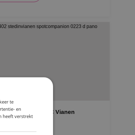
keer te
tentie- en
euwbouwproject DC Vianen
 heeft verstrekt
BM Vastgoed