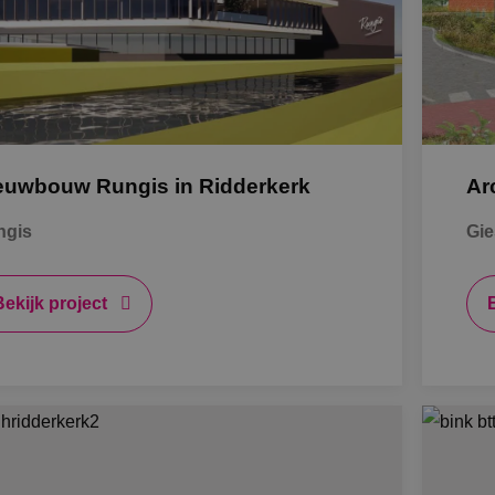
K
Al
euwbouw Rungis in Ridderkerk
Ar
S
ngis
Gie
Bb
Bekijk project
O
B
A