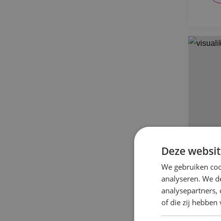
Deze websit
We gebruiken coo
analyseren. We de
BI
analysepartners,
Gr
of die zij hebbe
Spo