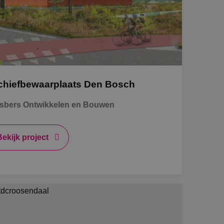
aatsheuvel
phen a/d Rijn
chiefbewaarplaats Den Bosch
tage
sbers Ontwikkelen en Bouwen
l-traject
Bekijk project
mscholen naar techniek
INK'ers aan het woord
rbeidsvoorwaarden