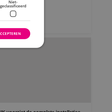
Niet-
geclassificeerd
Bekijk project
ACCEPTEREN
rd
elding en
ties op basis van de
r voor algemene
m variabelen van
n. Het is normaal
nereerd nummer,
fiek zijn voor de
s het behouden van
bruiker tussen