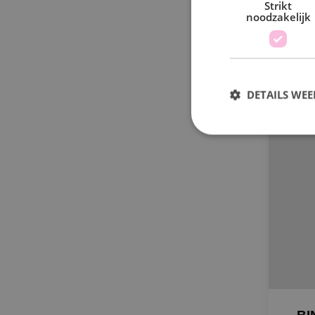
Strikt
noodzakelijk
DETAILS WE
S
Strikt noodzakelijke
accountbeheer. De we
Naam
PHPSESSID