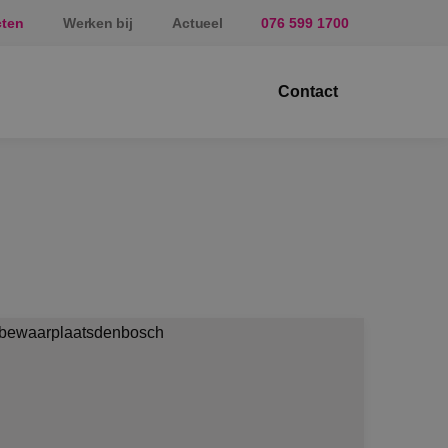
cten
Werken bij
Actueel
076 599 1700
Contact
ektrotechniek
erktuigbouwkunde
veiligingstechniek
nergietechniek
af
prundel