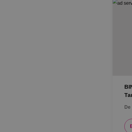
BI
Ta
De 