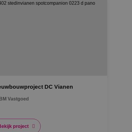
euwbouwproject DC Vianen
BM Vastgoed
Bekijk project