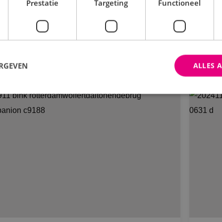
Prestatie
Targeting
Functioneel
ra Vermeer
Bekijk project
ERGEVEN
ALLES 
trikt noodzakelijk
Prestatie
Targeting
Functioneel
Niet-geclassificee
 cookies maken de kernfunctionaliteiten van de website mogelijk, zoals gebruikersaanm
bsite kan niet goed worden gebruikt zonder de strikt noodzakelijke cookies.
Aanbieder
/
Domein
Vervaldatum
Omschrijving
Sessie
Cookie gegenereerd door applica
PHP.net
PHP-taal. Dit is een identificato
www.binktechniek.nl
doeleinden die wordt gebruikt o
gebruikerssessies te onderhoude
gesproken een willekeurig gege
hoe het wordt gebruikt, kan speci
site, maar een goed voorbeeld i
een ingelogde status voor een ge