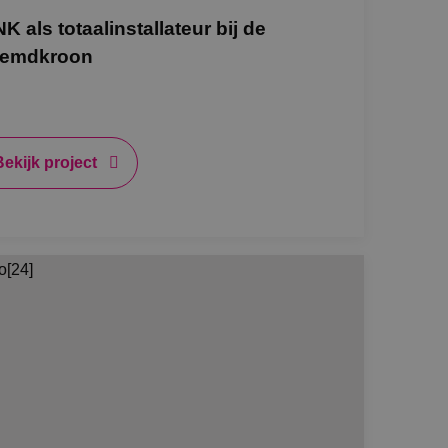
NK als totaalinstallateur bij de
de toestemming van
or hun interactie
emdkroon
streert gegevens over
 met betrekking tot
stellingen, zodat
teerd in
nderscheid te
Bekijk project
t is gunstig voor
en te kunnen maken
e.
 de Cookie-
voorkeuren van
kie-banner van
k om correct te
Omschrijving
 Analytics - wat
bruikte
 weergaven van
uikt om unieke
gegenereerd