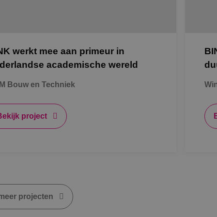
nummer toe te wijzen als klant-ID. Het is opgenome
E
5 maanden 4
Deze cookie wordt door YouTube ingesteld om
Google LLC
paginaverzoek op een site en wordt gebruikt om bez
weken
gebruikersvoorkeuren bij te houden voor YouTu
.youtube.com
campagnegegevens te berekenen voor de analyser
sites zijn ingesloten; het kan ook bepalen of 
site.
de nieuwe of oude versie van de YouTube-inter
.binktechniek.nl
1 jaar 1
Deze cookie wordt gebruikt door Google Analytics 
2 maanden 4
Deze cookie wordt ingesteld door Doubleclick e
Google LLC
maand
te behouden.
weken
uit over hoe de eindgebruiker de website gebru
.binktechniek.nl
NK werkt mee aan primeur in
BIN
eventuele advertenties die de eindgebruiker he
hij de genoemde website bezocht.
derlandse academische wereld
du
2 maanden 4
Gebruikt door Facebook om een reeks adverten
Meta Platform
weken
leveren, zoals realtime bieden van externe adv
Inc.
M Bouw en Techniek
Win
.binktechniek.nl
Bekijk project
meer projecten