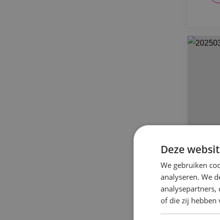
Deze websit
We gebruiken coo
analyseren. We de
BI
analysepartners,
ni
of die zij hebbe
Wa