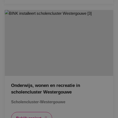
Google Privacy Policy
VISITOR_PRIVACY_METADATA
5 maanden
YouTube
weken
.youtube.com
Onderwijs, wonen en recreatie in
scholencluster Westergouwe
Scholencluster-Westergouwe