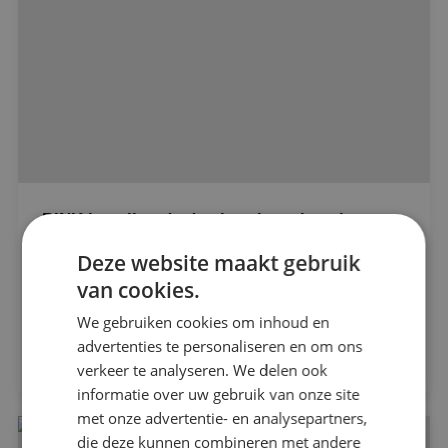
BINK installeerde de nieuwbouwlocatie van
Baanbrekers Waalwijk!
Alle projecten
Deze website maakt gebruik
Dura Vermeer
van cookies.
Beveiligingstechniek
We gebruiken cookies om inhoud en
Bekijk project
advertenties te personaliseren en om ons
Elektrotechniek
verkeer te analyseren. We delen ook
Energietechniek
informatie over uw gebruik van onze site
met onze advertentie- en analysepartners,
die deze kunnen combineren met andere
Werktuigbouwkunde