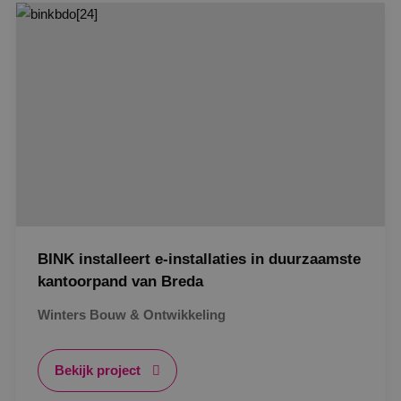
Strikt noodzakelijk
Prestatie
Targeting
Gerealiseerd
Functioneel
Niet-geclassificeerd
Strikt noodzakelijke cookies maken de
kernfunctionaliteiten van de website mogelijk, zoals
gebruikersaanmelding en accountbeheer. De
website kan niet goed worden gebruikt zonder de
strikt noodzakelijke cookies.
Naam
Aanbieder
/
Domein
Vervaldat
PHPSESSID
Sessie
PHP.net
www.binktechniek.nl
BINK installeert e-installaties in duurzaamste
kantoorpand van Breda
Winters Bouw & Ontwikkeling
Bekijk project