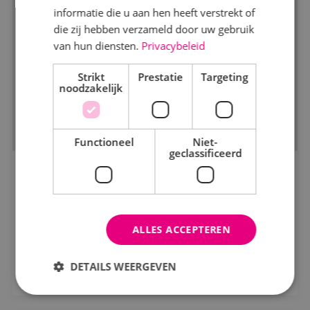
informatie die u aan hen heeft verstrekt of
die zij hebben verzameld door uw gebruik
van hun diensten.
Privacybeleid
Markt
Strikt
Kantoren
Prestatie
Targeting
noodzakelijk
Logistiek
Onderwijs
Functioneel
Niet-
geclassificeerd
Productie
BINK start met de nieuwbouw van
Woningbouw
basisschool De Heilinde in Sint Willebrord
Zorg
Bouwbedrijf Boot
ALLES ACCEPTEREN
Status
Bekijk project
DETAILS WEERGEVEN
In opdracht
In uitvoering