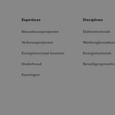
Naam
PHPSESSID
Expertises
Disciplines
Nieuwbouwprojecten
Elektrotechniek
Verbouwprojecten
Werktuigbouwkun
VISITOR_PRIVACY_
Energieneutraal bouwen
Energietechniek
Onderhoud
Beveiligingstechn
__cf_bm
Keuringen
CookieScriptConse