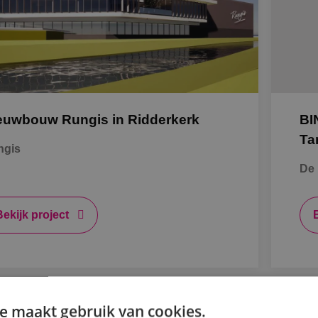
K
Al
euwbouw Rungis in Ridderkerk
BI
S
Ta
ngis
De 
Bb
O
Bekijk project
B
e maakt gebruik van cookies.
A