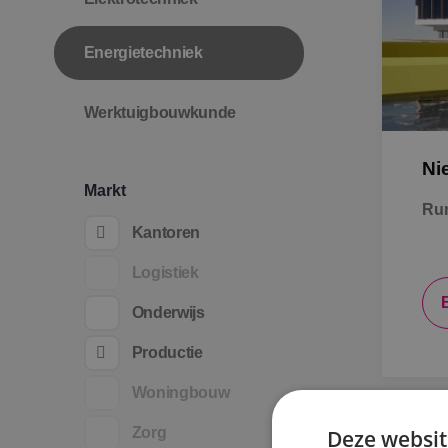
Energietechniek
Werktuigbouwkunde
Ni
Markt
Ru
Kantoren
Logistiek
Onderwijs
Productie
Woningbouw
Zorg
Deze websit