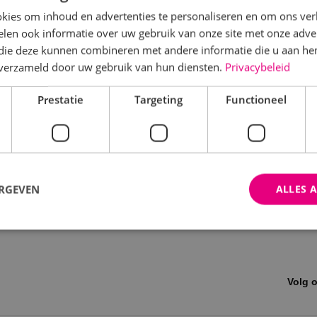
kies om inhoud en advertenties te personaliseren en om ons ver
len ook informatie over uw gebruik van onze site met onze adver
 die deze kunnen combineren met andere informatie die u aan hen
n verzameld door uw gebruik van hun diensten.
Privacybeleid
Prestatie
Targeting
Functioneel
ERGEVEN
ALLES 
trikt noodzakelijk
Prestatie
Targeting
Functioneel
Niet-geclassificee
Volg 
 cookies maken de kernfunctionaliteiten van de website mogelijk, zoals gebruikersaanm
bsite kan niet goed worden gebruikt zonder de strikt noodzakelijke cookies.