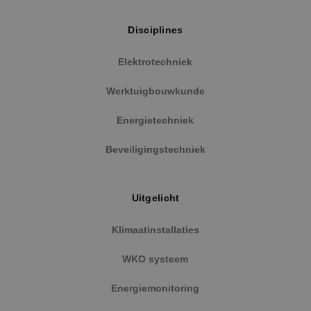
nummer toe 
ingeslot
wijzen als kla
ook bepa
Het is opge
websiteb
Disciplines
in elk
nieuwe 
paginaverzo
versie v
een site en 
YouTube-
Elektrotechniek
gebruikt om
gebruikt.
bezoekers-, s
en
_gcl_au
2 maanden 4
Deze coo
Google LLC
Werktuigbouwkunde
campagnege
weken
ingestel
.binktechniek.nl
te berekenen
Doublecl
de
informati
Energietechniek
analyserappo
hoe de e
van de site.
de websi
en over 
Beveiligingstechniek
_ga_Z37JF70XMS
.binktechniek.nl
1 jaar 1
Deze cookie 
adverten
maand
gebruikt doo
eindgebr
Google Analy
gezien v
om de sessie
genoemd
te behouden
bezocht.
Uitgelicht
_fbp
2 maanden 4
Gebruikt
Meta Platform
weken
Faceboo
Inc.
Klimaatinstallaties
reeks
.binktechniek.nl
adverten
te levere
WKO systeem
realtime
externe 
Energiemonitoring