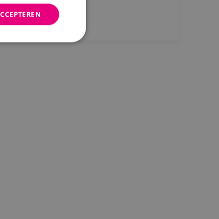
Bekijk project
ACCEPTEREN
rd
elding en
ties op basis van de
r voor algemene
m variabelen van
n. Het is normaal
nereerd nummer,
fiek zijn voor de
s het behouden van
bruiker tussen
de toestemming van
or hun interactie
streert gegevens over
 met betrekking tot
stellingen, zodat