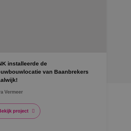
NK installeerde de
euwbouwlocatie van Baanbrekers
alwijk!
ra Vermeer
Bekijk project