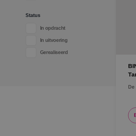
Status
In opdracht
In uitvoering
Gerealiseerd
BI
Ta
De 