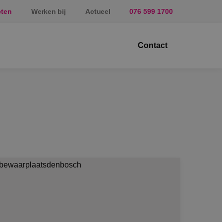
cten
Werken bij
Actueel
076 599 1700
Contact
ektrotechniek
erktuigbouwkunde
veiligingstechniek
nergietechniek
af
prundel