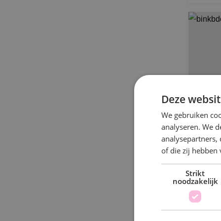
Deze websit
We gebruiken coo
analyseren. We de
analysepartners,
of die zij hebbe
BIN
du
Strikt
noodzakelijk
Win