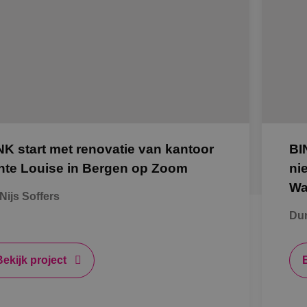
NK start met renovatie van kantoor
BI
nte Louise in Bergen op Zoom
ni
Wa
Nijs Soffers
Du
Bekijk project