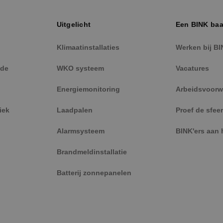
eventuele advertenties die de eindgebruiker he
hij de genoemde website bezocht.
2 maanden 4
Gebruikt door Facebook om een reeks adverten
Meta Platform
Uitgelicht
Een BINK ba
weken
leveren, zoals realtime bieden van externe adv
Inc.
.binktechniek.nl
Klimaatinstallaties
Werken bij BI
de
WKO systeem
Vacatures
Energiemonitoring
Arbeidsvoorw
iek
Laadpalen
Proef de sfeer
Alarmsysteem
BINK'ers aan 
Brandmeldinstallatie
Batterij zonnepanelen