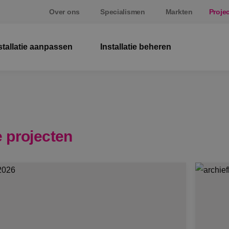
Over ons
Specialismen
Markten
Proje
stallatie aanpassen
Installatie beheren
El
W
Be
 projecten
E
St
S