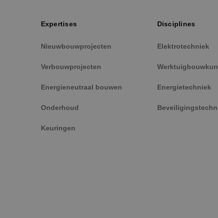
_fbp
Expertises
Disciplines
Nieuwbouwprojecten
Elektrotechniek
Verbouwprojecten
Werktuigbouwkun
Energieneutraal bouwen
Energietechniek
Onderhoud
Beveiligingstechn
Keuringen