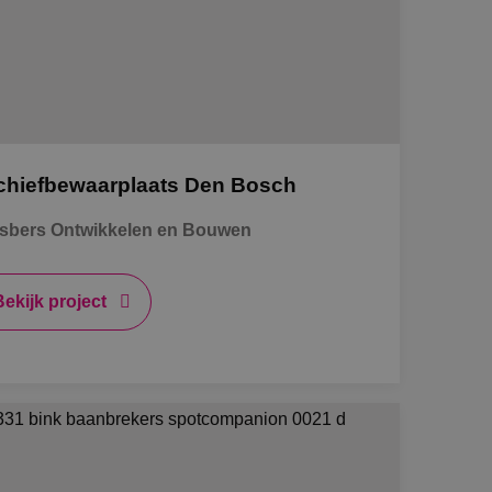
aatsheuvel
phen a/d Rijn
chiefbewaarplaats Den Bosch
tage
sbers Ontwikkelen en Bouwen
l-traject
Bekijk project
mscholen naar techniek
INK'ers aan het woord
rbeidsvoorwaarden