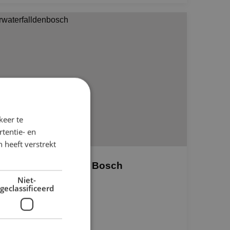
keer te
tentie- en
 heeft verstrekt
ntoor Waterfall Den Bosch
Niet-
mmers Bouwgroep
geclassificeerd