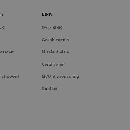
eft gezien voordat
tieproducten te
an
BINK
erteerders
NK
Over BINK
Geschiedenis
aarden
Missie & visie
Certificaten
het woord
MVO & sponsoring
Contact