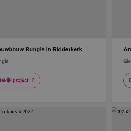
K
Al
euwbouw Rungis in Ridderkerk
Ar
S
ngis
Gie
Bb
Bekijk project
O
B
A