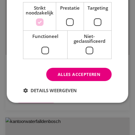
Strikt
Kantoren
Prestatie
Targeting
noodzakelijk
Logistiek
Onderwijs
Functioneel
Niet-
geclassificeerd
Productie
Woningbouw
Zorg
Woonzorgcomplex de Kouter
ALLES ACCEPTEREN
Amarant
Status
DETAILS WEERGEVEN
In opdracht
Bekijk project
In uitvoering
Strikt noodzakelijk
Prestatie
Targeting
Gerealiseerd
Functioneel
Niet-geclassificeerd
Strikt noodzakelijke cookies maken de