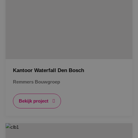
kernfunctionaliteiten van de website mogelijk, zoals
gebruikersaanmelding en accountbeheer. De
website kan niet goed worden gebruikt zonder de
strikt noodzakelijke cookies.
Naam
Aanbieder
/
Domein
Vervaldat
PHPSESSID
Sessie
PHP.net
www.binktechniek.nl
Kantoor Waterfall Den Bosch
Remmers Bouwgroep
Bekijk project
Google Privacy Policy