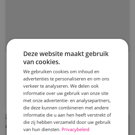
Alle projecten
Deze website maakt gebruik
van cookies.
Beveiligingstechniek
Herontwikkeling woonzorgcentrum Uitzicht
We gebruiken cookies om inhoud en
Woonzorgcentrum Uitzicht
Elektrotechniek
advertenties te personaliseren en om ons
verkeer te analyseren. We delen ook
informatie over uw gebruik van onze site
Energietechniek
Bekijk project
met onze advertentie- en analysepartners,
die deze kunnen combineren met andere
Werktuigbouwkunde
informatie die u aan hen heeft verstrekt of
die zij hebben verzameld door uw gebruik
van hun diensten.
Privacybeleid
Markt