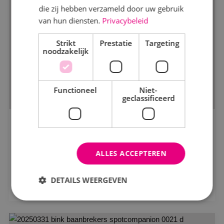
die zij hebben verzameld door uw gebruik
van hun diensten.
Privacybeleid
Markt
Strikt
Kantoren
Prestatie
Targeting
noodzakelijk
Logistiek
Onderwijs
Functioneel
Niet-
geclassificeerd
Productie
Woningbouw
Ver- en nieuwbouw Norbertus
Zorg
vereniging Ons Middelbaar Onderwijs
ALLES ACCEPTEREN
Status
Bekijk project
DETAILS WEERGEVEN
In opdracht
In uitvoering
Strikt noodzakelijk
Prestatie
Targeting
Gerealiseerd