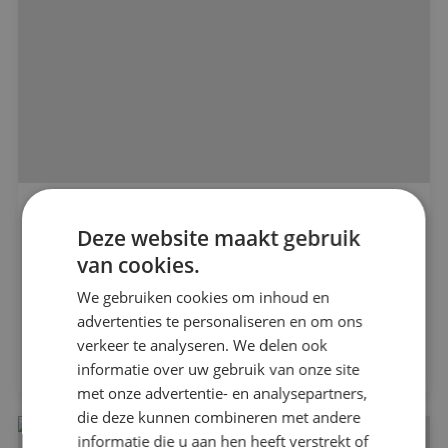
Alle projecten
BINK voorziet de complete installaties bij de
Deze website maakt gebruik
renovatie van basisschool de Weerijs!
van cookies.
Beveiligingstechniek
De Weerwijs
We gebruiken cookies om inhoud en
Elektrotechniek
advertenties te personaliseren en om ons
verkeer te analyseren. We delen ook
Bekijk project
informatie over uw gebruik van onze site
Energietechniek
met onze advertentie- en analysepartners,
die deze kunnen combineren met andere
Werktuigbouwkunde
informatie die u aan hen heeft verstrekt of