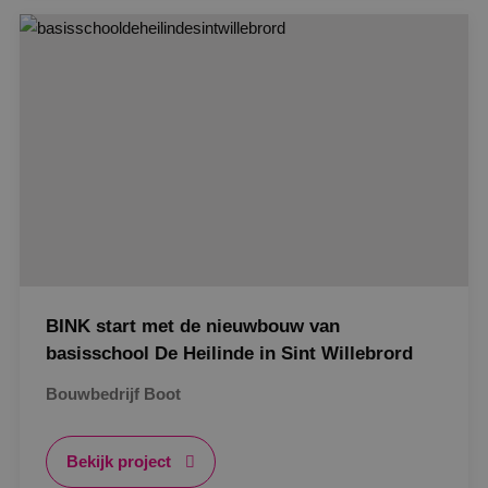
Google Privacy Policy
VISITOR_PRIVACY_METADATA
5 maanden
YouTube
weken
.youtube.com
BINK start met de nieuwbouw van
basisschool De Heilinde in Sint Willebrord
Bouwbedrijf Boot
Bekijk project