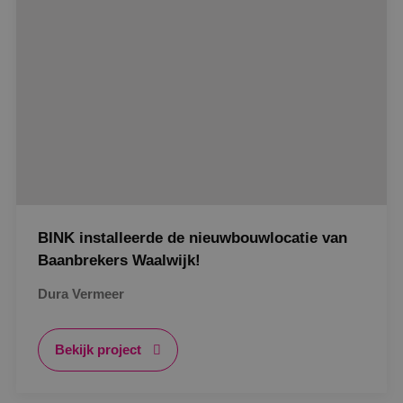
Functioneel
Niet-geclassificeerd
Strikt noodzakelijke cookies maken de
kernfunctionaliteiten van de website mogelijk, zoals
gebruikersaanmelding en accountbeheer. De
website kan niet goed worden gebruikt zonder de
strikt noodzakelijke cookies.
Naam
Aanbieder
/
Domein
Vervaldat
PHPSESSID
Sessie
PHP.net
www.binktechniek.nl
BINK installeerde de nieuwbouwlocatie van
Baanbrekers Waalwijk!
Dura Vermeer
Bekijk project