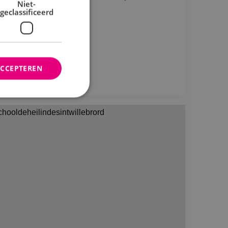
Niet-
geclassificeerd
Bekijk project
ACCEPTEREN
rd
elding en
ties op basis van de
r voor algemene
m variabelen van
n. Het is normaal
nereerd nummer,
fiek zijn voor de
s het behouden van
bruiker tussen