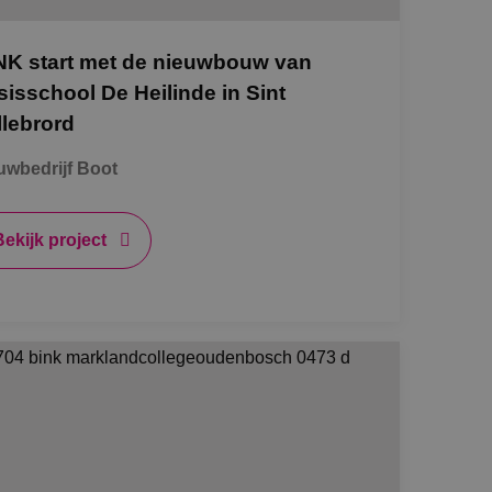
de toestemming van
or hun interactie
NK start met de nieuwbouw van
streert gegevens over
 met betrekking tot
sisschool De Heilinde in Sint
stellingen, zodat
teerd in
llebrord
nderscheid te
wbedrijf Boot
t is gunstig voor
en te kunnen maken
e.
Bekijk project
 de Cookie-
voorkeuren van
kie-banner van
k om correct te
Omschrijving
 Analytics - wat
bruikte
 weergaven van
uikt om unieke
gegenereerd