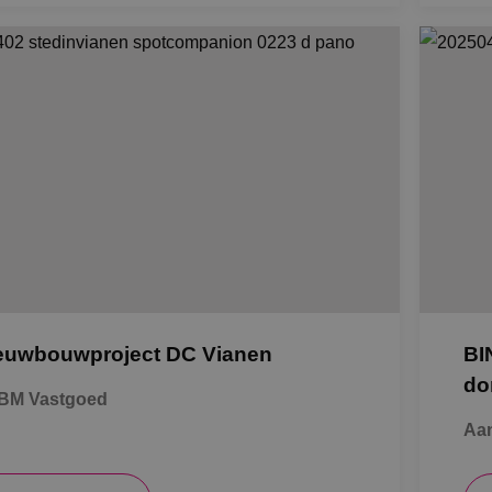
euwbouwproject DC Vianen
BI
do
BM Vastgoed
Aa