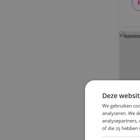
Deze websit
We gebruiken coo
analyseren. We de
analysepartners,
BI
of die zij hebbe
bi