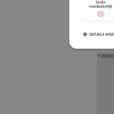
We
Strikt
noodzakelijk
De 
DETAILS WE
S
Strikt noodzakelijke
accountbeheer. De we
Naam
PHPSESSID