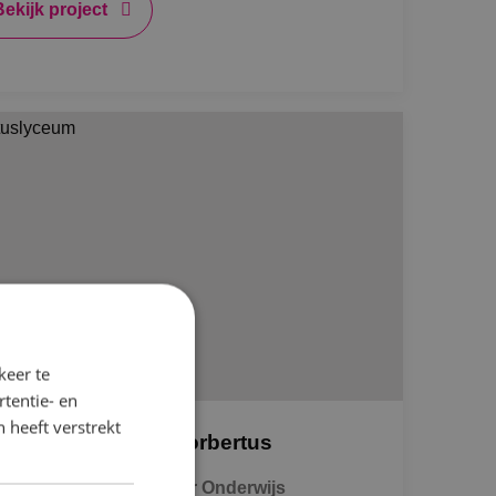
Bekijk project
keer te
tentie- en
 heeft verstrekt
r- en nieuwbouw Norbertus
eniging Ons Middelbaar Onderwijs