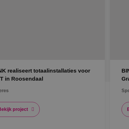
NK realiseert totaalinstallaties voor
BI
T in Roosendaal
Gr
eres
Spo
Bekijk project