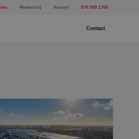
cten
Werken bij
Actueel
076 599 1700
Contact
ektrotechniek
erktuigbouwkunde
veiligingstechniek
nergietechniek
af
prundel