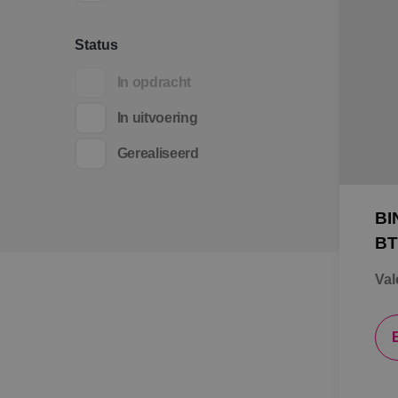
Status
In opdracht
In uitvoering
Gerealiseerd
BI
BT
Val