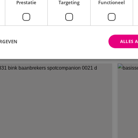
erijs!
Prestatie
Targeting
Functioneel
Weerwijs
Bekijk project
ERGEVEN
ALLES 
trikt noodzakelijk
Prestatie
Targeting
Functioneel
Niet-geclassificee
 cookies maken de kernfunctionaliteiten van de website mogelijk, zoals gebruikersaanm
bsite kan niet goed worden gebruikt zonder de strikt noodzakelijke cookies.
Aanbieder
/
Domein
Vervaldatum
Omschrijving
Sessie
Cookie gegenereerd door applica
PHP.net
PHP-taal. Dit is een identificato
www.binktechniek.nl
doeleinden die wordt gebruikt o
gebruikerssessies te onderhoude
gesproken een willekeurig gege
hoe het wordt gebruikt, kan speci
site, maar een goed voorbeeld i
een ingelogde status voor een ge