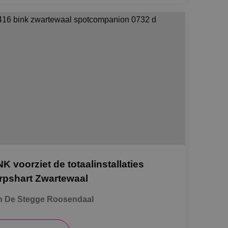
NK voorziet de totaalinstallaties
rpshart Zwartewaal
n De Stegge Roosendaal