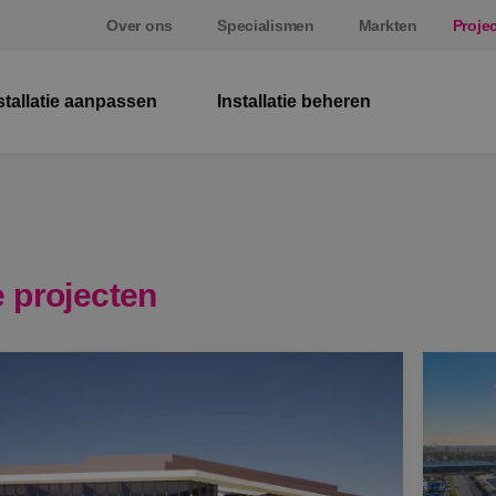
Over ons
Specialismen
Markten
Proje
stallatie aanpassen
Installatie beheren
El
W
Be
 projecten
E
St
S