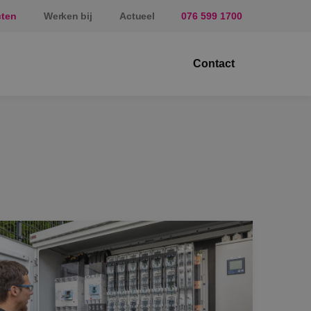
cten
Werken bij
Actueel
076 599 1700
Contact
ektrotechniek
erktuigbouwkunde
veiligingstechniek
nergietechniek
af
prundel