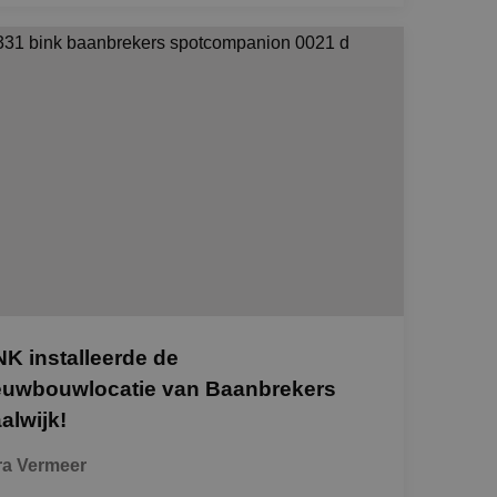
NK installeerde de
euwbouwlocatie van Baanbrekers
alwijk!
ra Vermeer