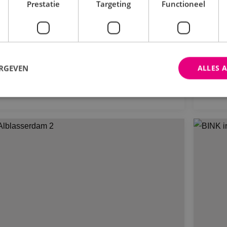
emdkroon
sc
Prestatie
Targeting
Functioneel
Ou
Ma
ERGEVEN
ALLES 
Bekijk project
trikt noodzakelijk
Prestatie
Targeting
Functioneel
Niet-geclassificee
 cookies maken de kernfunctionaliteiten van de website mogelijk, zoals gebruikersaanm
bsite kan niet goed worden gebruikt zonder de strikt noodzakelijke cookies.
Aanbieder
/
Domein
Vervaldatum
Omschrijving
Sessie
Cookie gegenereerd door applica
PHP.net
PHP-taal. Dit is een identificato
www.binktechniek.nl
doeleinden die wordt gebruikt o
gebruikerssessies te onderhoude
gesproken een willekeurig gege
hoe het wordt gebruikt, kan speci
site, maar een goed voorbeeld i
een ingelogde status voor een ge