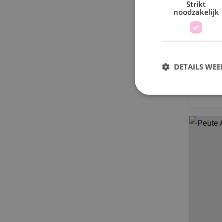
Be
Strikt
noodzakelijk
DETAILS WE
S
Strikt noodzakelijke
accountbeheer. De we
Naam
PHPSESSID