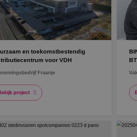
K
Al
urzaam en toekomstbestendig
BI
S
stributiecentrum voor VDH
BT
nemingsbedrijf Fraanje
Val
Bb
O
Bekijk project
B
A