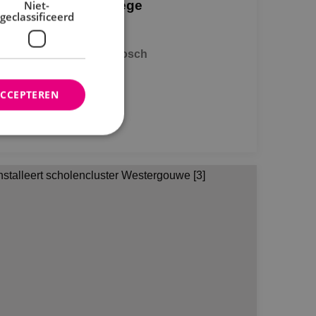
hool Markland College
Niet-
geclassificeerd
denbosch
rkland College Oudenbosch
ACCEPTEREN
Bekijk project
rd
elding en
ties op basis van de
r voor algemene
m variabelen van
n. Het is normaal
nereerd nummer,
fiek zijn voor de
s het behouden van
bruiker tussen