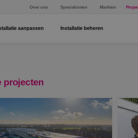
Over ons
Specialismen
Markten
Proje
stallatie aanpassen
Installatie beheren
El
W
Be
 projecten
E
St
S