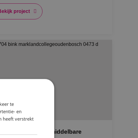
Bekijk project
keer te
tentie- en
 heeft verstrekt
rnieuwbouw voor middelbare