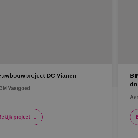
euwbouwproject DC Vianen
BI
do
BM Vastgoed
Aa
Bekijk project