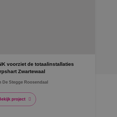
NK voorziet de totaalinstallaties
rpshart Zwartewaal
n De Stegge Roosendaal
Bekijk project