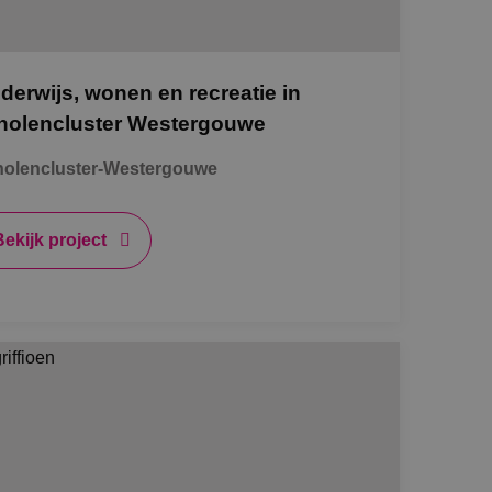
de toestemming van
or hun interactie
streert gegevens over
 met betrekking tot
derwijs, wonen en recreatie in
stellingen, zodat
teerd in
holencluster Westergouwe
nderscheid te
holencluster-Westergouwe
t is gunstig voor
en te kunnen maken
e.
Bekijk project
 de Cookie-
voorkeuren van
kie-banner van
k om correct te
Omschrijving
 Analytics - wat
bruikte
 weergaven van
uikt om unieke
gegenereerd