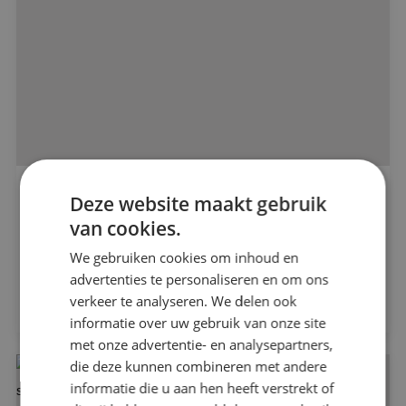
Alle projecten
Totaalinstallateur voor Park Breda DC4
Deze website maakt gebruik
van cookies.
Beveiligingstechniek
Bouwbedrijf Vrolijk
We gebruiken cookies om inhoud en
Elektrotechniek
advertenties te personaliseren en om ons
Bekijk project
verkeer te analyseren. We delen ook
informatie over uw gebruik van onze site
Energietechniek
met onze advertentie- en analysepartners,
die deze kunnen combineren met andere
Werktuigbouwkunde
informatie die u aan hen heeft verstrekt of