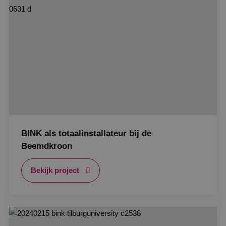
Functioneel
Niet-geclassificeerd
Strikt noodzakelijke cookies maken de
kernfunctionaliteiten van de website mogelijk, zoals
gebruikersaanmelding en accountbeheer. De
website kan niet goed worden gebruikt zonder de
strikt noodzakelijke cookies.
Naam
Aanbieder
/
Domein
Vervaldat
PHPSESSID
Sessie
PHP.net
www.binktechniek.nl
BINK als totaalinstallateur bij de
Beemdkroon
Bekijk project