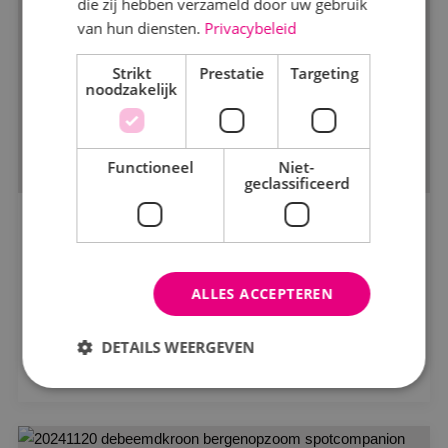
die zij hebben verzameld door uw gebruik
van hun diensten.
Privacybeleid
Markt
Strikt
Kantoren
Prestatie
Targeting
noodzakelijk
Logistiek
Onderwijs
Functioneel
Niet-
geclassificeerd
Productie
Woningbouw
Herontwikkeling busremise geïnstalleerd
door BINK
Zorg
ALLES ACCEPTEREN
Bouwbedrijf Remmers
Status
DETAILS WEERGEVEN
Bekijk project
In opdracht
In uitvoering
Strikt noodzakelijk
Prestatie
Targeting
Gerealiseerd