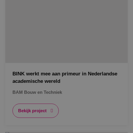
Google Privacy Policy
VISITOR_PRIVACY_METADATA
5 maanden
YouTube
weken
.youtube.com
BINK werkt mee aan primeur in Nederlandse
academische wereld
BAM Bouw en Techniek
Bekijk project