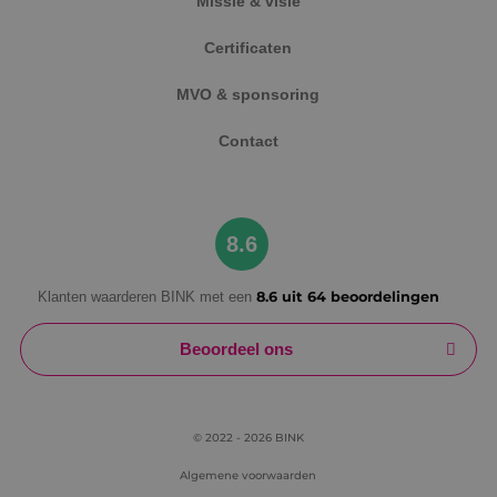
Missie & visie
PHPSESSID
Sessie
PHP.net
www.binktechniek.nl
Certificaten
MVO & sponsoring
Contact
8.6
Klanten waarderen BINK met een
8.6 uit 64 beoordelingen
Google Privacy Policy
Beoordeel ons
© 2022 - 2026 BINK
VISITOR_PRIVACY_METADATA
5 maanden
YouTube
Algemene voorwaarden
weken
.youtube.com