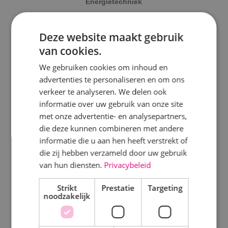
Energietechniek
Beveiligingstechniek
Alle projecten
Deze website maakt gebruik
van cookies.
Beveiligingstechniek
Uitgelicht
We gebruiken cookies om inhoud en
Elektrotechniek
advertenties te personaliseren en om ons
Klimaatinstallaties
verkeer te analyseren. We delen ook
informatie over uw gebruik van onze site
Energietechniek
WKO systeem
met onze advertentie- en analysepartners,
Energiemonitoring
die deze kunnen combineren met andere
Werktuigbouwkunde
informatie die u aan hen heeft verstrekt of
Laadpalen
die zij hebben verzameld door uw gebruik
van hun diensten.
Privacybeleid
Markt
Alarmsysteem
Strikt
Kantoren
Prestatie
Targeting
Brandmeldinstallatie
noodzakelijk
Logistiek
Batterij zonnepanelen
Onderwijs