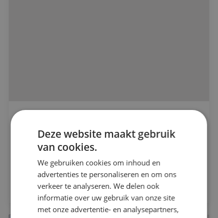
BINK installeerde de nieuwbouwlocatie van
Alle projecten
Baanbrekers Waalwijk!
Deze website maakt gebruik
van cookies.
Beveiligingstechniek
Dura Vermeer
We gebruiken cookies om inhoud en
Elektrotechniek
advertenties te personaliseren en om ons
Bekijk project
verkeer te analyseren. We delen ook
informatie over uw gebruik van onze site
Energietechniek
met onze advertentie- en analysepartners,