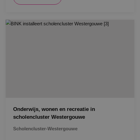
Google Privacy Policy
VISITOR_PRIVACY_METADATA
5 maanden
YouTube
weken
.youtube.com
Onderwijs, wonen en recreatie in
scholencluster Westergouwe
Scholencluster-Westergouwe