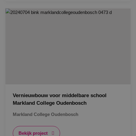
Strikt noodzakelijk
Prestatie
Targeting
Gerealiseerd
Functioneel
Niet-geclassificeerd
Strikt noodzakelijke cookies maken de
kernfunctionaliteiten van de website mogelijk, zoals
gebruikersaanmelding en accountbeheer. De
website kan niet goed worden gebruikt zonder de
strikt noodzakelijke cookies.
Naam
Aanbieder
/
Domein
Vervaldat
PHPSESSID
Sessie
PHP.net
www.binktechniek.nl
Vernieuwbouw voor middelbare school
Markland College Oudenbosch
Markland College Oudenbosch
Bekijk project