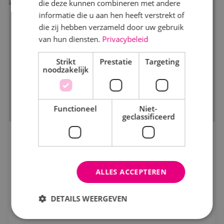
die deze kunnen combineren met andere
Werktuigbouwkunde
informatie die u aan hen heeft verstrekt of
die zij hebben verzameld door uw gebruik
van hun diensten.
Privacybeleid
Markt
Strikt
Kantoren
Prestatie
Targeting
noodzakelijk
Logistiek
Onderwijs
Functioneel
Niet-
geclassificeerd
Productie
Woningbouw
BINK start met de nieuwbouw van
basisschool De Heilinde in Sint Willebrord
Zorg
Bouwbedrijf Boot
ALLES ACCEPTEREN
Status
DETAILS WEERGEVEN
Bekijk project
In opdracht
In uitvoering