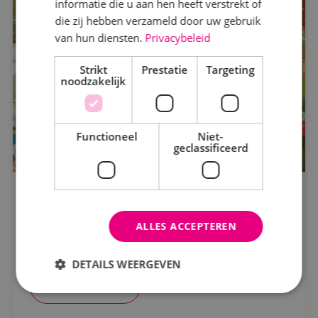
informatie die u aan hen heeft verstrekt of
die zij hebben verzameld door uw gebruik
van hun diensten.
Privacybeleid
Markt
Strikt
Kantoren
Prestatie
Targeting
noodzakelijk
Logistiek
Onderwijs
Functioneel
Niet-
geclassificeerd
Productie
Woningbouw
Onderwijs, wonen en recreatie in
Zorg
scholencluster Westergouwe
ALLES ACCEPTEREN
Scholencluster-Westergouwe
Status
DETAILS WEERGEVEN
In opdracht
Bekijk project
In uitvoering