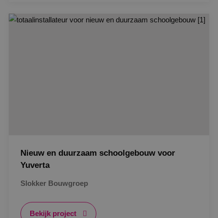
Strikt noodzakelijk
Prestatie
Targeting
Gerealiseerd
Functioneel
Niet-geclassificeerd
Strikt noodzakelijke cookies maken de
kernfunctionaliteiten van de website mogelijk, zoals
gebruikersaanmelding en accountbeheer. De
website kan niet goed worden gebruikt zonder de
strikt noodzakelijke cookies.
Naam
Aanbieder
/
Domein
Vervaldat
PHPSESSID
Sessie
PHP.net
www.binktechniek.nl
Nieuw en duurzaam schoolgebouw voor
Yuverta
Slokker Bouwgroep
Bekijk project