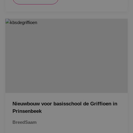
Google Privacy Policy
VISITOR_PRIVACY_METADATA
5 maanden
YouTube
weken
.youtube.com
Nieuwbouw voor basisschool de Griffioen in
Prinsenbeek
BreedSaam