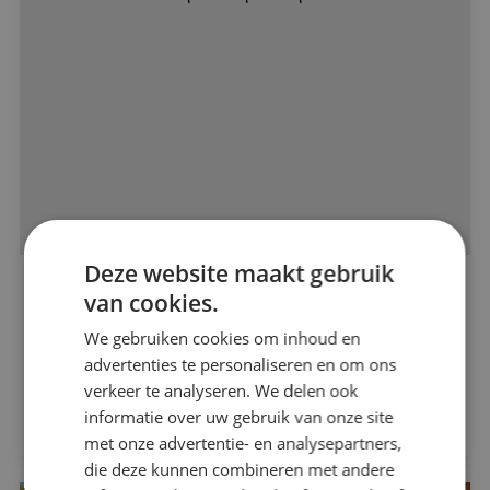
Alle projecten
Deze website maakt gebruik
Nieuwbouwproject Weidepracht
van cookies.
Beveiligingstechniek
Bouwbedrijf Maas-Jacobs
We gebruiken cookies om inhoud en
advertenties te personaliseren en om ons
Elektrotechniek
verkeer te analyseren. We delen ook
Bekijk project
Energietechniek
informatie over uw gebruik van onze site
met onze advertentie- en analysepartners,
die deze kunnen combineren met andere
Werktuigbouwkunde