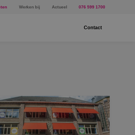
cten
Werken bij
Actueel
076 599 1700
Contact
ektrotechniek
erktuigbouwkunde
veiligingstechniek
nergietechniek
af
prundel