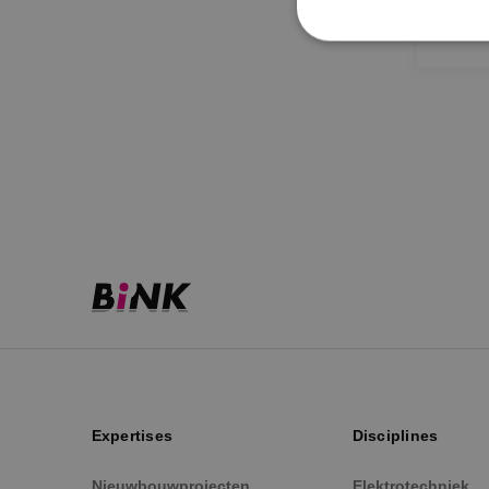
S
Strikt noodzakelijke
accountbeheer. De we
Naam
PHPSESSID
VISITOR_PRIVACY_
Expertises
Disciplines
__cf_bm
Nieuwbouwprojecten
Elektrotechniek