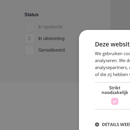
Status
In opdracht
In uitvoering
Deze websit
Gerealiseerd
We gebruiken coo
analyseren. We de
analysepartners,
of die zij hebbe
BI
ba
Strikt
noodzakelijk
Wi
Bou
DETAILS WE