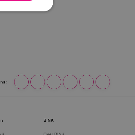
rd
elding en
ties op basis van de
r voor algemene
m variabelen van
n. Het is normaal
nereerd nummer,
fiek zijn voor de
ons:
s het behouden van
bruiker tussen
de toestemming van
or hun interactie
streert gegevens over
 met betrekking tot
stellingen, zodat
an
BINK
teerd in
nderscheid te
NK
Over BINK