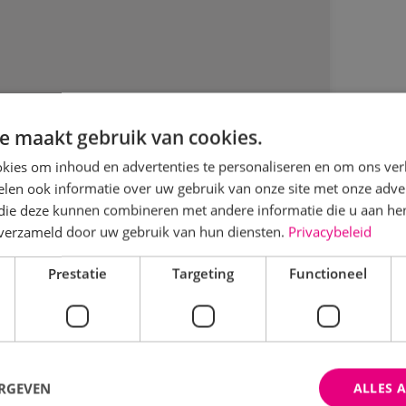
e maakt gebruik van cookies.
kies om inhoud en advertenties te personaliseren en om ons ver
len ook informatie over uw gebruik van onze site met onze adver
 die deze kunnen combineren met andere informatie die u aan hen
n verzameld door uw gebruik van hun diensten.
Privacybeleid
NK start met de nieuwbouw van
sisschool De Heilinde in Sint
Prestatie
Targeting
Functioneel
llebrord
wbedrijf Boot
ERGEVEN
ALLES 
Bekijk project