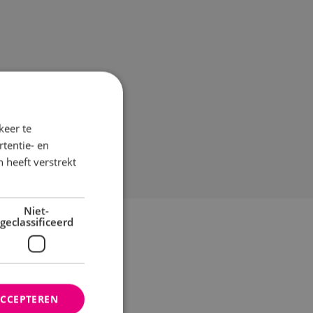
keer te
tentie- en
 heeft verstrekt
Niet-
geclassificeerd
ACCEPTEREN