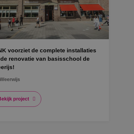
aatsheuvel
phen a/d Rijn
NK voorziet de complete installaties
tage
j de renovatie van basisschool de
erijs!
l-traject
Weerwijs
mscholen naar techniek
Bekijk project
INK'ers aan het woord
rbeidsvoorwaarden