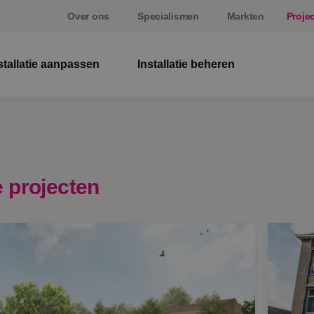
Over ons
Specialismen
Markten
Proje
stallatie aanpassen
Installatie beheren
El
W
Be
 projecten
E
St
S