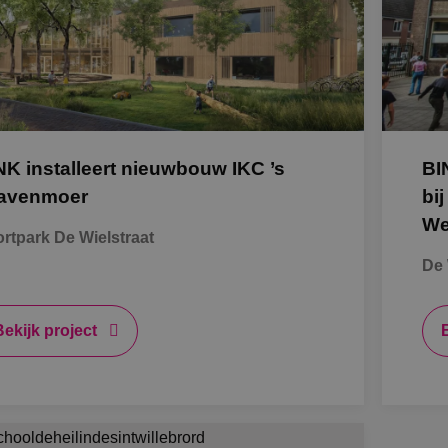
K
Al
NK installeert nieuwbouw IKC ’s
BI
S
avenmoer
bi
We
rtpark De Wielstraat
Bb
De 
O
Bekijk project
B
A