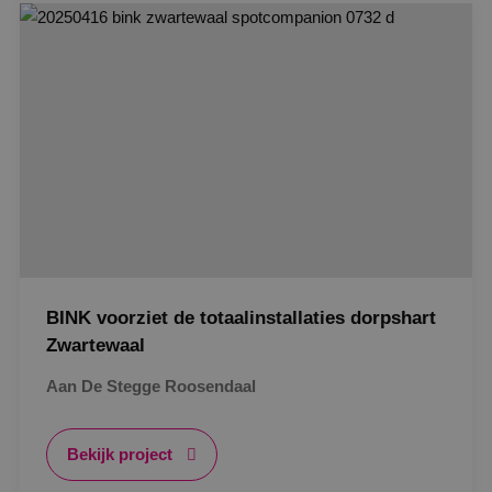
Strikt noodzakelijk
Prestatie
Targeting
Gerealiseerd
Functioneel
Niet-geclassificeerd
Strikt noodzakelijke cookies maken de
kernfunctionaliteiten van de website mogelijk, zoals
gebruikersaanmelding en accountbeheer. De
website kan niet goed worden gebruikt zonder de
strikt noodzakelijke cookies.
Naam
Aanbieder
/
Domein
Vervaldat
PHPSESSID
Sessie
PHP.net
www.binktechniek.nl
BINK voorziet de totaalinstallaties dorpshart
Zwartewaal
Aan De Stegge Roosendaal
Bekijk project