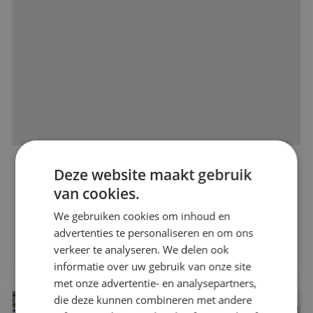
Alle projecten
Nieuwbouwproject DC Vianen
Deze website maakt gebruik
van cookies.
Beveiligingstechniek
HVBM Vastgoed
We gebruiken cookies om inhoud en
Elektrotechniek
advertenties te personaliseren en om ons
Bekijk project
verkeer te analyseren. We delen ook
informatie over uw gebruik van onze site
Energietechniek
met onze advertentie- en analysepartners,
die deze kunnen combineren met andere
Werktuigbouwkunde