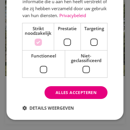
informatie die u aan hen heeft verstrekt of
die zij hebben verzameld door uw gebruik
van hun diensten.
Privacybeleid
Markt
Strikt
Kantoren
Prestatie
Targeting
noodzakelijk
Logistiek
Onderwijs
Functioneel
Niet-
geclassificeerd
Productie
Woningbouw
BINK voorziet Blossem Breda van
elektrotechnische installaties
Zorg
NBU/Maas Jacobs
ALLES ACCEPTEREN
Status
DETAILS WEERGEVEN
Bekijk project
In opdracht
In uitvoering