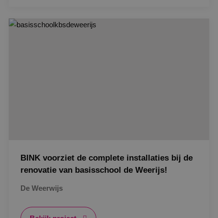
Google Privacy Policy
VISITOR_PRIVACY_METADATA
5 maanden
YouTube
weken
.youtube.com
BINK voorziet de complete installaties bij de
renovatie van basisschool de Weerijs!
De Weerwijs