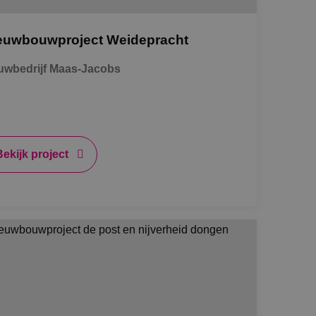
de toestemming van
or hun interactie
euwbouwproject Weidepracht
streert gegevens over
 met betrekking tot
stellingen, zodat
wbedrijf Maas-Jacobs
teerd in
nderscheid te
t is gunstig voor
en te kunnen maken
e.
Bekijk project
 de Cookie-
voorkeuren van
kie-banner van
k om correct te
Omschrijving
 Analytics - wat
bruikte
 weergaven van
uikt om unieke
gegenereerd