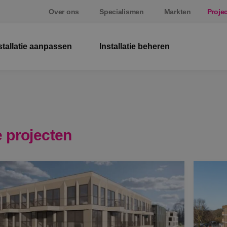
Over ons
Specialismen
Markten
Proje
stallatie aanpassen
Installatie beheren
El
W
Be
 projecten
E
St
S