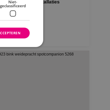
ektrotechnische installaties
Niet-
geclassificeerd
U/Maas Jacobs
Bekijk project
ACCEPTEREN
rd
elding en
ties op basis van de
r voor algemene
m variabelen van
n. Het is normaal
nereerd nummer,
fiek zijn voor de
s het behouden van
bruiker tussen