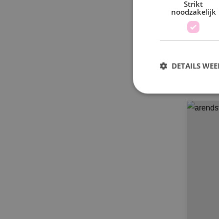
Strikt
HV
noodzakelijk
DETAILS WE
S
Strikt noodzakelijke
accountbeheer. De we
Naam
PHPSESSID