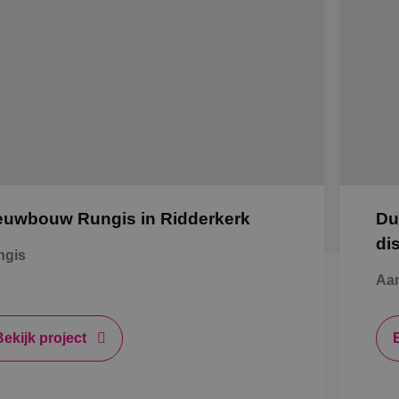
euwbouw Rungis in Ridderkerk
Du
di
ngis
Aan
Bekijk project