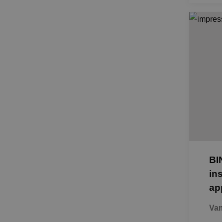
BI
in
ap
Vam