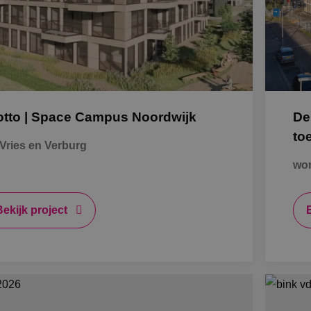
K
Al
otto | Space Campus Noordwijk
De
S
to
Vries en Verburg
won
Bb
O
Bekijk project
B
A