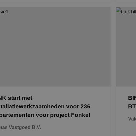
NK start met
BI
stallatiewerkzaamheden voor 236
BT
partementen voor project Fonkel
Val
as Vastgoed B.V.