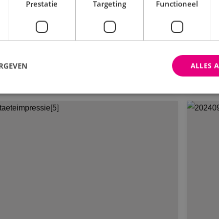
el
Prestatie
Targeting
Functioneel
BM Vastgoed
NB
Bekijk project
ERGEVEN
ALLES 
trikt noodzakelijk
Prestatie
Targeting
Functioneel
Niet-geclassificee
 cookies maken de kernfunctionaliteiten van de website mogelijk, zoals gebruikersaanm
bsite kan niet goed worden gebruikt zonder de strikt noodzakelijke cookies.
Aanbieder
/
Domein
Vervaldatum
Omschrijving
Sessie
Cookie gegenereerd door applica
PHP.net
PHP-taal. Dit is een identificato
www.binktechniek.nl
doeleinden die wordt gebruikt o
gebruikerssessies te onderhoude
gesproken een willekeurig gege
hoe het wordt gebruikt, kan speci
site, maar een goed voorbeeld i
een ingelogde status voor een ge