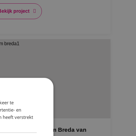
Bekijk project
keer te
tentie- en
 heeft verstrekt
NK voorziet Blossem Breda van