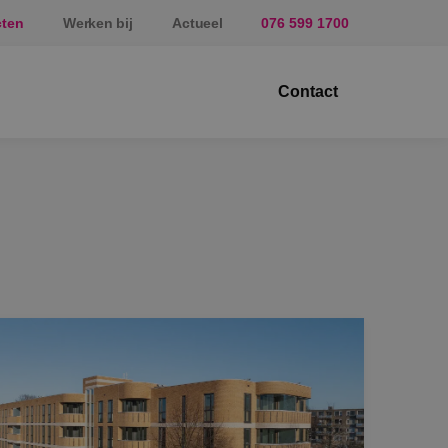
cten
Werken bij
Actueel
076 599 1700
Contact
ektrotechniek
erktuigbouwkunde
veiligingstechniek
nergietechniek
af
prundel