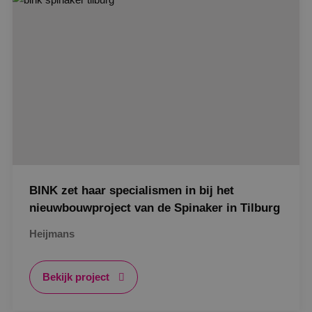
Google Privacy Policy
VISITOR_PRIVACY_METADATA
5 maanden
YouTube
weken
.youtube.com
BINK zet haar specialismen in bij het
nieuwbouwproject van de Spinaker in Tilburg
Heijmans
Bekijk project