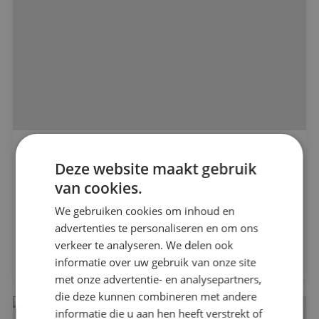
Alle projecten
Herontwikkeling busremise geïnstalleerd
Deze website maakt gebruik
door BINK
van cookies.
Beveiligingstechniek
Bouwbedrijf Remmers
We gebruiken cookies om inhoud en
advertenties te personaliseren en om ons
Elektrotechniek
verkeer te analyseren. We delen ook
Bekijk project
informatie over uw gebruik van onze site
Energietechniek
met onze advertentie- en analysepartners,
die deze kunnen combineren met andere
Werktuigbouwkunde
informatie die u aan hen heeft verstrekt of