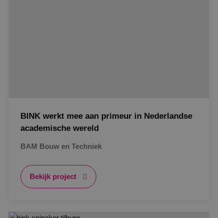
Functioneel
Niet-geclassificeerd
Strikt noodzakelijke cookies maken de
kernfunctionaliteiten van de website mogelijk, zoals
gebruikersaanmelding en accountbeheer. De
website kan niet goed worden gebruikt zonder de
strikt noodzakelijke cookies.
Naam
Aanbieder
/
Domein
Vervaldat
PHPSESSID
Sessie
PHP.net
www.binktechniek.nl
BINK werkt mee aan primeur in Nederlandse
academische wereld
BAM Bouw en Techniek
Bekijk project