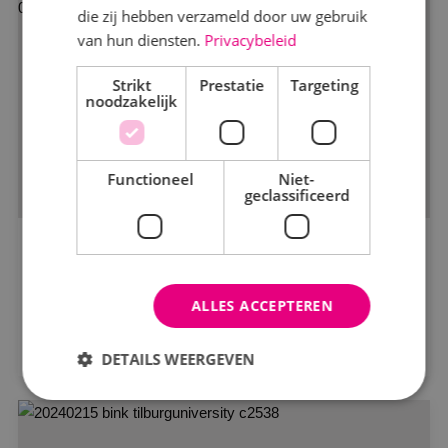
die zij hebben verzameld door uw gebruik
van hun diensten.
Privacybeleid
Markt
Strikt
Kantoren
Prestatie
Targeting
noodzakelijk
Logistiek
Onderwijs
Functioneel
Niet-
geclassificeerd
Productie
Woningbouw
BINK als totaalinstallateur bij de
Zorg
Beemdkroon
ALLES ACCEPTEREN
Bekijk project
Status
DETAILS WEERGEVEN
In opdracht
In uitvoering
Strikt noodzakelijk
Prestatie
Targeting
Gerealiseerd