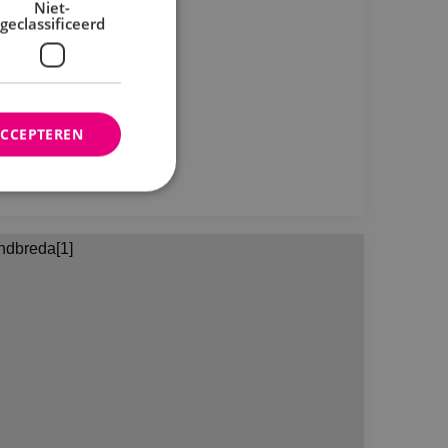
emdkroon
Niet-
geclassificeerd
ACCEPTEREN
Bekijk project
rd
elding en
ties op basis van de
r voor algemene
m variabelen van
n. Het is normaal
nereerd nummer,
fiek zijn voor de
s het behouden van
bruiker tussen