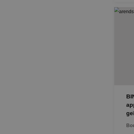
BI
ap
ge
Bou