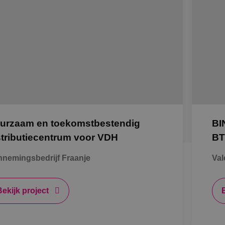
urzaam en toekomstbestendig
BI
stributiecentrum voor VDH
BT
nemingsbedrijf Fraanje
Val
Bekijk project