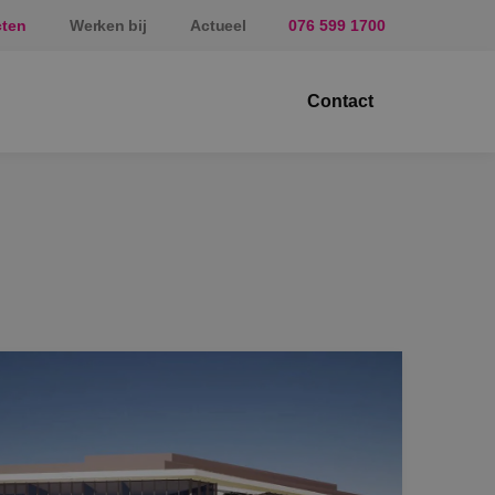
cten
Werken bij
Actueel
076 599 1700
Contact
ektrotechniek
erktuigbouwkunde
veiligingstechniek
nergietechniek
af
prundel