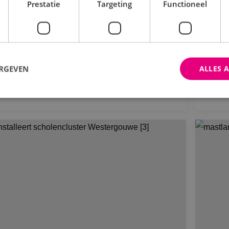
ektrotechnische installaties bij
Be
Prestatie
Targeting
Functioneel
euwbouwwijk Eureka! Village.
reka
ERGEVEN
ALLES 
Bekijk project
trikt noodzakelijk
Prestatie
Targeting
Functioneel
Niet-geclassificee
 cookies maken de kernfunctionaliteiten van de website mogelijk, zoals gebruikersaanm
bsite kan niet goed worden gebruikt zonder de strikt noodzakelijke cookies.
Aanbieder
/
Domein
Vervaldatum
Omschrijving
Sessie
Cookie gegenereerd door applica
PHP.net
PHP-taal. Dit is een identificato
www.binktechniek.nl
doeleinden die wordt gebruikt o
gebruikerssessies te onderhoude
gesproken een willekeurig gege
hoe het wordt gebruikt, kan speci
site, maar een goed voorbeeld i
een ingelogde status voor een ge