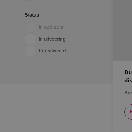
Status
In opdracht
In uitvoering
Gerealiseerd
Du
di
Aan