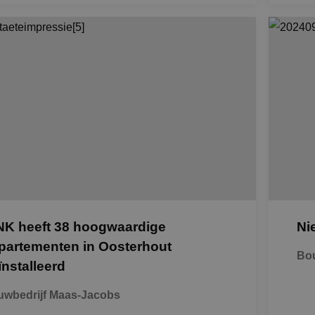
NK heeft 38 hoogwaardige
Ni
partementen in Oosterhout
Bou
ïnstalleerd
wbedrijf Maas-Jacobs