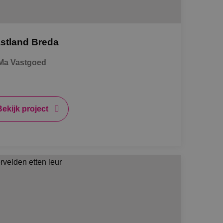
de toestemming van
or hun interactie
streert gegevens over
 met betrekking tot
stland Breda
stellingen, zodat
teerd in
Ma Vastgoed
nderscheid te
t is gunstig voor
en te kunnen maken
e.
Bekijk project
 de Cookie-
voorkeuren van
kie-banner van
k om correct te
Omschrijving
 Analytics - wat
bruikte
 weergaven van
uikt om unieke
gegenereerd