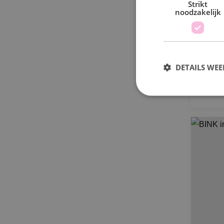
el
Strikt
noodzakelijk
ni
Eu
DETAILS WE
S
Strikt noodzakelijke
accountbeheer. De we
Naam
PHPSESSID