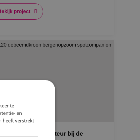
Bekijk project
keer te
tentie- en
 heeft verstrekt
NK als totaalinstallateur bij de