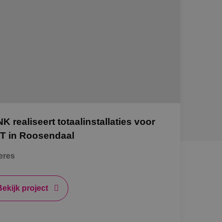
NK realiseert totaalinstallaties voor
T in Roosendaal
eres
Bekijk project