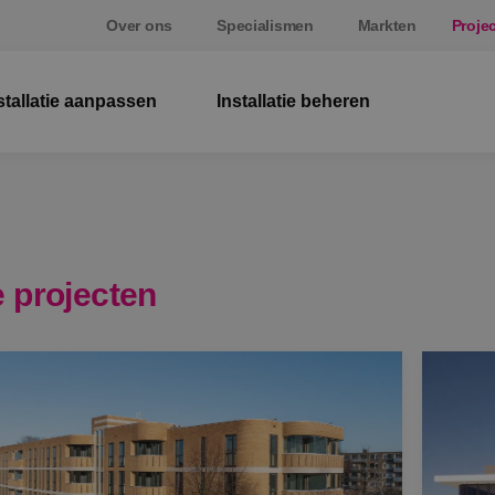
Over ons
Specialismen
Markten
Proje
stallatie aanpassen
Installatie beheren
El
W
Be
 projecten
E
St
S