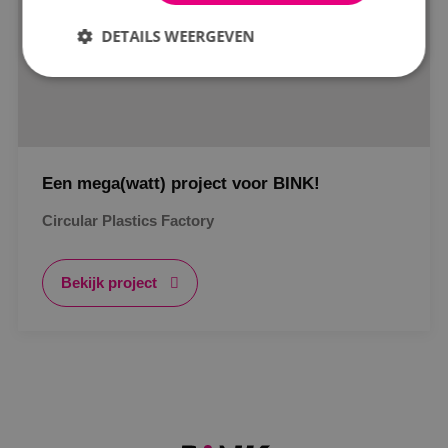
Status
DETAILS WEERGEVEN
In opdracht
In uitvoering
Strikt noodzakelijk
Prestatie
Targeting
Gerealiseerd
Functioneel
Niet-geclassificeerd
Een mega(watt) project voor BINK!
Strikt noodzakelijke cookies maken de
kernfunctionaliteiten van de website mogelijk, zoals
gebruikersaanmelding en accountbeheer. De
Circular Plastics Factory
website kan niet goed worden gebruikt zonder de
strikt noodzakelijke cookies.
Naam
Aanbieder
/
Domein
Vervaldat
Bekijk project
PHPSESSID
Sessie
PHP.net
www.binktechniek.nl