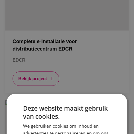
Complete e-installatie voor
distributiecentrum EDCR
EDCR
Bekijk project
Alle projecten
Deze website maakt gebruik
van cookies.
Beveiligingstechniek
We gebruiken cookies om inhoud en
advertenties te personaliseren en om ons
Elektrotechniek