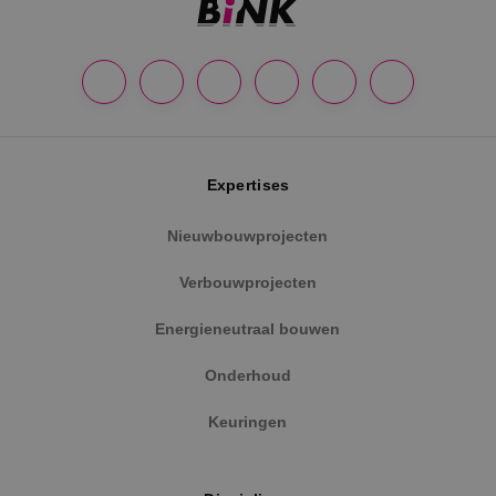
Google Privacy Policy
Expertises
Nieuwbouwprojecten
Verbouwprojecten
VISITOR_PRIVACY_METADATA
5 maanden
YouTube
weken
.youtube.com
Energieneutraal bouwen
Onderhoud
Keuringen