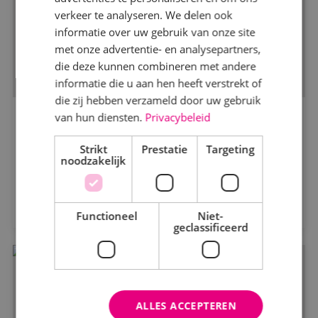
verkeer te analyseren. We delen ook
Energietechniek
informatie over uw gebruik van onze site
met onze advertentie- en analysepartners,
die deze kunnen combineren met andere
Werktuigbouwkunde
informatie die u aan hen heeft verstrekt of
die zij hebben verzameld door uw gebruik
van hun diensten.
Privacybeleid
Markt
Panattoni Park Moerdijk
Strikt
Kantoren
Prestatie
Targeting
Panattoni Europe
noodzakelijk
Logistiek
Bekijk project
Onderwijs
Functioneel
Niet-
geclassificeerd
Productie
Woningbouw
Zorg
ALLES ACCEPTEREN