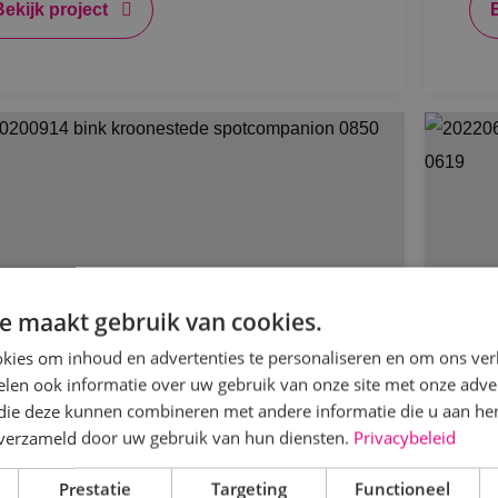
Bekijk project
e maakt gebruik van cookies.
kies om inhoud en advertenties te personaliseren en om ons ver
len ook informatie over uw gebruik van onze site met onze adver
 die deze kunnen combineren met andere informatie die u aan hen
n verzameld door uw gebruik van hun diensten.
Privacybeleid
0 nieuwe rookmelders voor
He
oonestede in Hoeven
Ui
Prestatie
Targeting
Functioneel