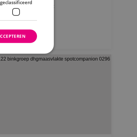
geclassificeerd
nzorgcentrum Uitzicht
Bekijk project
ACCEPTEREN
rd
elding en
ties op basis van de
r voor algemene
m variabelen van
n. Het is normaal
nereerd nummer,
fiek zijn voor de
s het behouden van
bruiker tussen