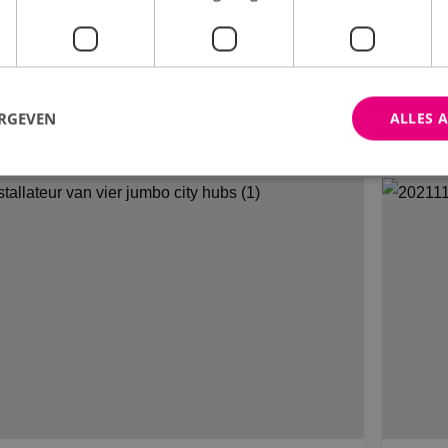
onkwartier
Woo
Bekijk project
ERGEVEN
ALLES 
trikt noodzakelijk
Prestatie
Targeting
Functioneel
Niet-geclassificee
 cookies maken de kernfunctionaliteiten van de website mogelijk, zoals gebruikersaanm
bsite kan niet goed worden gebruikt zonder de strikt noodzakelijke cookies.
Aanbieder
/
Domein
Vervaldatum
Omschrijving
Sessie
Cookie gegenereerd door applica
PHP.net
PHP-taal. Dit is een identificato
www.binktechniek.nl
doeleinden die wordt gebruikt o
gebruikerssessies te onderhoude
gesproken een willekeurig gege
hoe het wordt gebruikt, kan speci
site, maar een goed voorbeeld i
een ingelogde status voor een ge
pagina's.