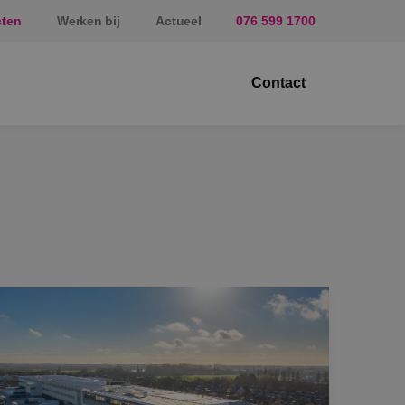
cten
Werken bij
Actueel
076 599 1700
Contact
ektrotechniek
erktuigbouwkunde
veiligingstechniek
nergietechniek
af
prundel