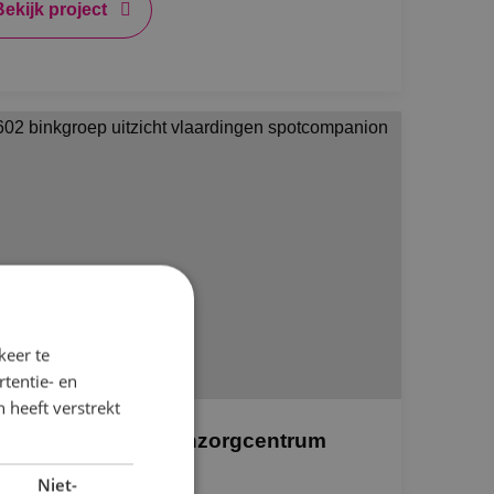
Bekijk project
keer te
tentie- en
 heeft verstrekt
rontwikkeling woonzorgcentrum
tzicht
Niet-