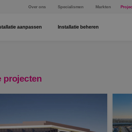
Over ons
Specialismen
Markten
Proje
stallatie aanpassen
Installatie beheren
El
W
Be
 projecten
E
St
S