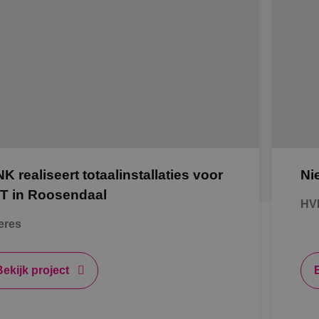
NK realiseert totaalinstallaties voor
Ni
T in Roosendaal
HV
eres
Bekijk project