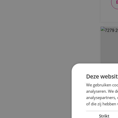
Deze websit
We gebruiken coo
analyseren. We de
analysepartners,
of die zij hebbe
90
Kr
Strikt