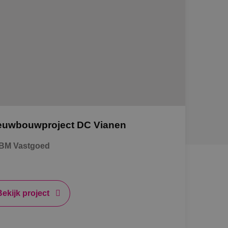
euwbouwproject DC Vianen
BM Vastgoed
Bekijk project