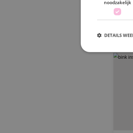
noodzakelijk
Wo
DETAILS WE
S
Strikt noodzakelijke
accountbeheer. De we
Naam
PHPSESSID