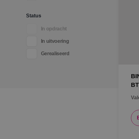
Status
In opdracht
In uitvoering
Gerealiseerd
BI
BT
Val