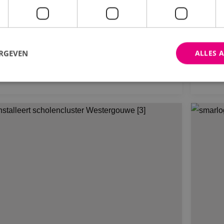
Ti
uwbedrijf Remmers
He
ERGEVEN
ALLES 
Bekijk project
trikt noodzakelijk
Prestatie
Targeting
Functioneel
Niet-geclassificee
 cookies maken de kernfunctionaliteiten van de website mogelijk, zoals gebruikersaanm
bsite kan niet goed worden gebruikt zonder de strikt noodzakelijke cookies.
Aanbieder
/
Domein
Vervaldatum
Omschrijving
Sessie
Cookie gegenereerd door applica
PHP.net
PHP-taal. Dit is een identificato
www.binktechniek.nl
doeleinden die wordt gebruikt o
gebruikerssessies te onderhoude
gesproken een willekeurig gege
hoe het wordt gebruikt, kan speci
site, maar een goed voorbeeld i
een ingelogde status voor een ge
pagina's.