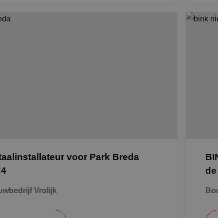
taalinstallateur voor Park Breda
BI
C4
de
wbedrijf Vrolijk
Bou