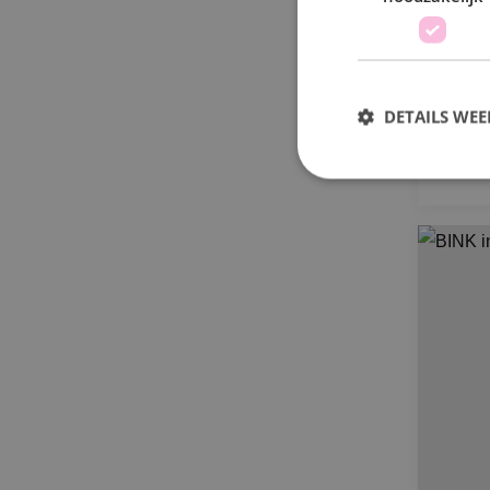
Bo
DETAILS WE
S
Strikt noodzakelijke
accountbeheer. De we
Naam
PHPSESSID