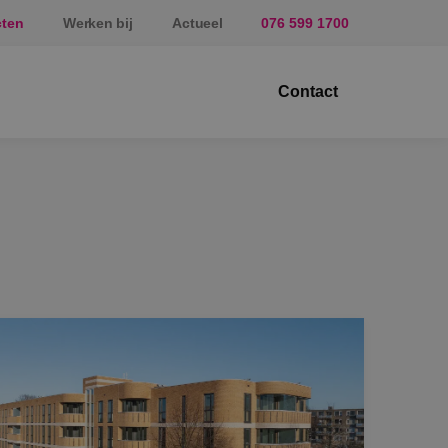
cten
Werken bij
Actueel
076 599 1700
Contact
ektrotechniek
erktuigbouwkunde
veiligingstechniek
nergietechniek
af
prundel