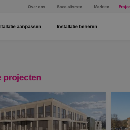
Over ons
Specialismen
Markten
Proje
stallatie aanpassen
Installatie beheren
El
W
Be
 projecten
E
St
S