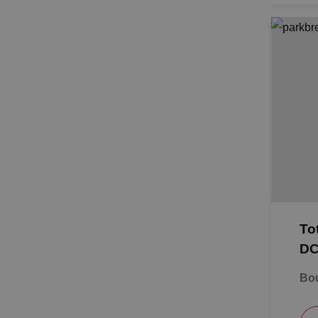
To
D
Bou