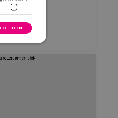
lburg
ijmans
ACCEPTEREN
Bekijk project
rd
elding en
ties op basis van de
r voor algemene
m variabelen van
n. Het is normaal
nereerd nummer,
fiek zijn voor de
s het behouden van
bruiker tussen