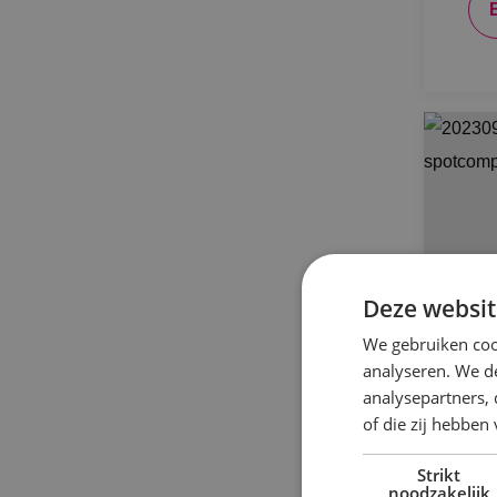
Deze websit
We gebruiken coo
analyseren. We de
analysepartners,
of die zij hebbe
He
ge
Strikt
noodzakelijk