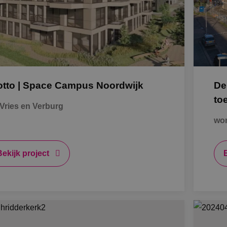
K
Al
otto | Space Campus Noordwijk
De
S
to
Vries en Verburg
won
Bb
O
Bekijk project
B
A