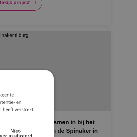
Bekijk project
keer te
tentie- en
 heeft verstrekt
NK zet haar specialismen in bij het
euwbouwproject van de Spinaker in
Niet-
geclassificeerd