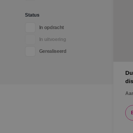
Status
In opdracht
In uitvoering
Gerealiseerd
Du
di
Aan