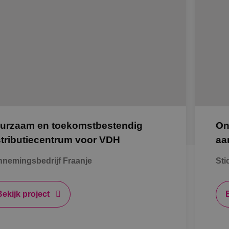
urzaam en toekomstbestendig
On
stributiecentrum voor VDH
aa
nemingsbedrijf Fraanje
Sti
Bekijk project