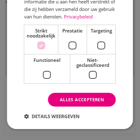
informatie die u aan hen heeft verstrekt of
die zij hebben verzameld door uw gebruik
van hun diensten.
Privacybeleid
Markt
Strikt
Kantoren
Prestatie
Targeting
noodzakelijk
Logistiek
Onderwijs
Functioneel
Niet-
geclassificeerd
Productie
Woningbouw
Nieuwbouwproject Weidepracht
Zorg
Bouwbedrijf Maas-Jacobs
ALLES ACCEPTEREN
Status
DETAILS WEERGEVEN
Bekijk project
In opdracht
In uitvoering