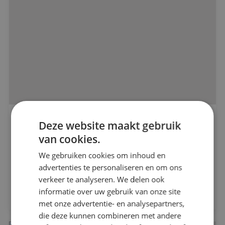
Alle projecten
BINK heeft 38 hoogwaardige appartementen
Deze website maakt gebruik
in Oosterhout geïnstalleerd
van cookies.
Beveiligingstechniek
Bouwbedrijf Maas-Jacobs
We gebruiken cookies om inhoud en
Elektrotechniek
advertenties te personaliseren en om ons
verkeer te analyseren. We delen ook
Bekijk project
informatie over uw gebruik van onze site
Energietechniek
met onze advertentie- en analysepartners,
die deze kunnen combineren met andere
Werktuigbouwkunde