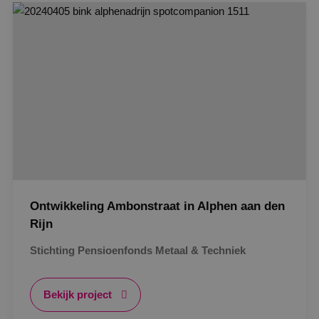
Strikt noodzakelijk
Prestatie
Targeting
Gerealiseerd
Functioneel
Niet-geclassificeerd
Strikt noodzakelijke cookies maken de
kernfunctionaliteiten van de website mogelijk, zoals
gebruikersaanmelding en accountbeheer. De
website kan niet goed worden gebruikt zonder de
strikt noodzakelijke cookies.
Naam
Aanbieder
/
Domein
Vervaldat
PHPSESSID
Sessie
PHP.net
www.binktechniek.nl
Ontwikkeling Ambonstraat in Alphen aan den
Rijn
Stichting Pensioenfonds Metaal & Techniek
Bekijk project