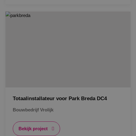
Google Privacy Policy
VISITOR_PRIVACY_METADATA
5 maanden
YouTube
weken
.youtube.com
Totaalinstallateur voor Park Breda DC4
Bouwbedrijf Vrolijk
Bekijk project