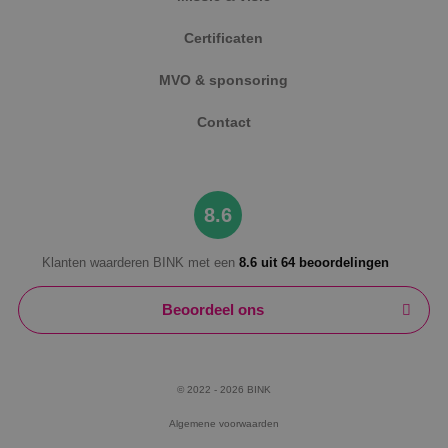
Certificaten
MVO & sponsoring
Google Privacy Policy
Contact
VISITOR_PRIVACY_METADATA
5 maanden
YouTube
weken
8.6
.youtube.com
Klanten waarderen BINK met een
8.6 uit 64 beoordelingen
Beoordeel ons
© 2022 - 2026 BINK
Algemene voorwaarden