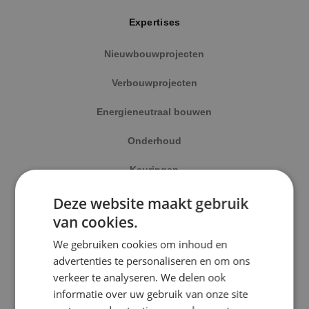
Expertises
Nieuwbouwprojecten
Verbouwprojecten
Energieneutraal bouwen
Onderhoud
Keuringen
Alle projecten
Deze website maakt gebruik
van cookies.
Disciplines
Beveiligingstechniek
We gebruiken cookies om inhoud en
Elektrotechniek
Elektrotechniek
advertenties te personaliseren en om ons
verkeer te analyseren. We delen ook
Werktuigbouwkunde
informatie over uw gebruik van onze site
Energietechniek
Energietechniek