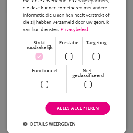
met onze advertentie- en analysepartners,
die deze kunnen combineren met andere
Werktuigbouwkunde
Beveiligingstechniek
informatie die u aan hen heeft verstrekt of
die zij hebben verzameld door uw gebruik
van hun diensten.
Privacybeleid
Markt
Uitgelicht
Strikt
Kantoren
Prestatie
Targeting
Klimaatinstallaties
noodzakelijk
Logistiek
WKO systeem
Onderwijs
Functioneel
Niet-
Energiemonitoring
geclassificeerd
Productie
Laadpalen
Woningbouw
Alarmsysteem
Zorg
ALLES ACCEPTEREN
Brandmeldinstallatie
Status
Batterij zonnepanelen
DETAILS WEERGEVEN
In opdracht