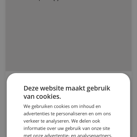
BINK heeft 38 hoogwaardige appartementen
Alle projecten
Deze website maakt gebruik
in Oosterhout geïnstalleerd
van cookies.
Beveiligingstechniek
Bouwbedrijf Maas-Jacobs
We gebruiken cookies om inhoud en
advertenties te personaliseren en om ons
Elektrotechniek
verkeer te analyseren. We delen ook
Bekijk project
Energietechniek
informatie over uw gebruik van onze site
met onze advertentie- en analysepartners,