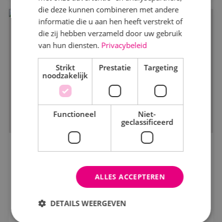
die deze kunnen combineren met andere
Werktuigbouwkunde
informatie die u aan hen heeft verstrekt of
die zij hebben verzameld door uw gebruik
van hun diensten.
Privacybeleid
Markt
Strikt
Kantoren
Prestatie
Targeting
noodzakelijk
Logistiek
Onderwijs
Functioneel
Niet-
geclassificeerd
Productie
Woningbouw
Nieuwbouwproject Weidepracht
Zorg
Bouwbedrijf Maas-Jacobs
ALLES ACCEPTEREN
Status
Bekijk project
DETAILS WEERGEVEN
In opdracht