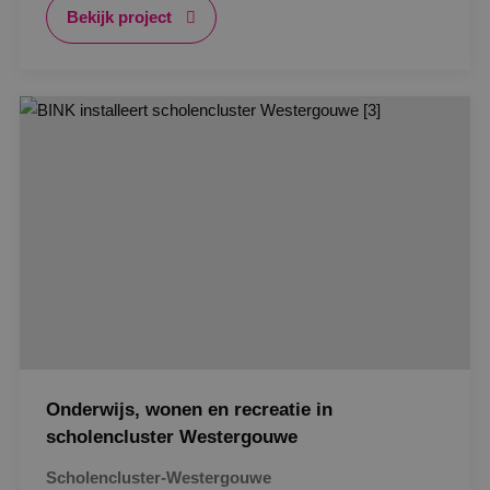
Bekijk project
Google Privacy Policy
VISITOR_PRIVACY_METADATA
5 maanden
YouTube
weken
.youtube.com
Onderwijs, wonen en recreatie in
scholencluster Westergouwe
Scholencluster-Westergouwe