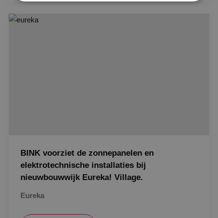
In uitvoering
Strikt noodzakelijk
Prestatie
Targeting
Gerealiseerd
Functioneel
Niet-geclassificeerd
Strikt noodzakelijke cookies maken de
kernfunctionaliteiten van de website mogelijk, zoals
gebruikersaanmelding en accountbeheer. De
website kan niet goed worden gebruikt zonder de
strikt noodzakelijke cookies.
Naam
Aanbieder
/
Domein
Vervaldat
PHPSESSID
Sessie
PHP.net
www.binktechniek.nl
BINK voorziet de zonnepanelen en
elektrotechnische installaties bij
nieuwbouwwijk Eureka! Village.
Eureka