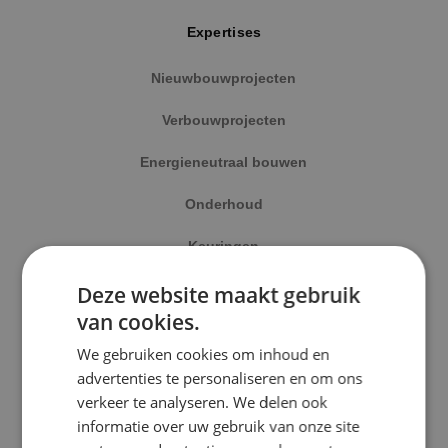
Expertises
Nieuwbouwprojecten
Verbouwprojecten
Energieneutraal bouwen
Onderhoud
Keuringen
Alle projecten
Deze website maakt gebruik
van cookies.
Disciplines
Beveiligingstechniek
We gebruiken cookies om inhoud en
Elektrotechniek
Elektrotechniek
advertenties te personaliseren en om ons
verkeer te analyseren. We delen ook
Werktuigbouwkunde
informatie over uw gebruik van onze site
Energietechniek
Energietechniek