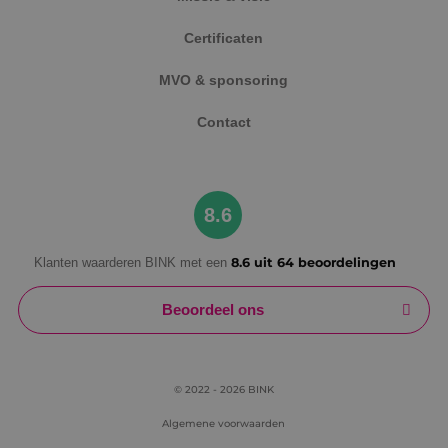
Certificaten
MVO & sponsoring
Google Privacy Policy
Contact
VISITOR_PRIVACY_METADATA
5 maanden
YouTube
weken
8.6
.youtube.com
Klanten waarderen BINK met een
8.6 uit 64 beoordelingen
Beoordeel ons
© 2022 - 2026 BINK
Algemene voorwaarden