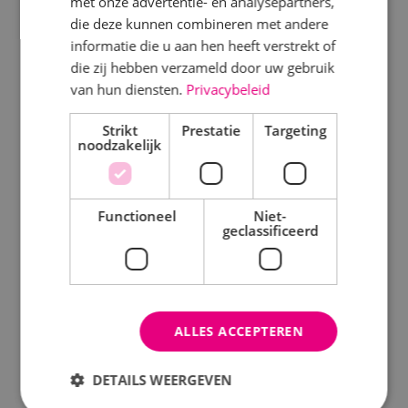
met onze advertentie- en analysepartners,
die deze kunnen combineren met andere
Werktuigbouwkunde
Beveiligingstechniek
informatie die u aan hen heeft verstrekt of
die zij hebben verzameld door uw gebruik
van hun diensten.
Privacybeleid
Markt
Uitgelicht
Strikt
Kantoren
Prestatie
Targeting
Klimaatinstallaties
noodzakelijk
Logistiek
WKO systeem
Onderwijs
Functioneel
Niet-
Energiemonitoring
geclassificeerd
Productie
Laadpalen
Woningbouw
Alarmsysteem
Zorg
ALLES ACCEPTEREN
Brandmeldinstallatie
Status
Batterij zonnepanelen
DETAILS WEERGEVEN
In opdracht