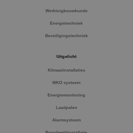
Naam
Aanbieder
/
Domein
Vervaldat
Werktuigbouwkunde
PHPSESSID
Sessie
PHP.net
www.binktechniek.nl
Energietechniek
Beveiligingstechniek
Uitgelicht
Klimaatinstallaties
WKO systeem
Energiemonitoring
Google Privacy Policy
Laadpalen
Alarmsysteem
Brandmeldinstallatie