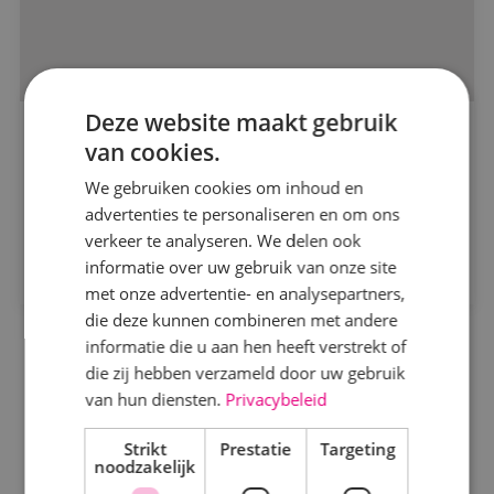
Alle projecten
Deze website maakt gebruik
Een mega(watt) project voor BINK!
van cookies.
Beveiligingstechniek
Circular Plastics Factory
We gebruiken cookies om inhoud en
Elektrotechniek
advertenties te personaliseren en om ons
verkeer te analyseren. We delen ook
Bekijk project
informatie over uw gebruik van onze site
Energietechniek
met onze advertentie- en analysepartners,
die deze kunnen combineren met andere
Werktuigbouwkunde
informatie die u aan hen heeft verstrekt of
die zij hebben verzameld door uw gebruik
van hun diensten.
Privacybeleid
Markt
Strikt
Kantoren
Prestatie
Targeting
noodzakelijk
Logistiek