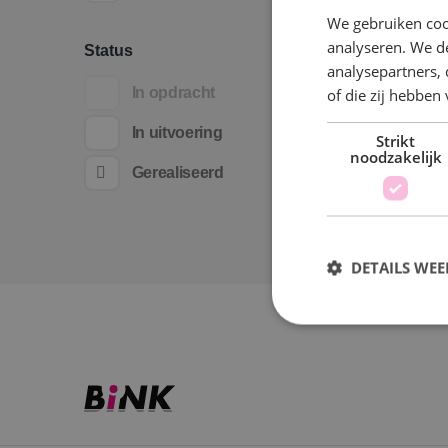
We gebruiken coo
analyseren. We de
Status
analysepartners,
In opdracht
of die zij hebbe
In uitvoering
Strikt
noodzakelijk
Gerealiseerd
DETAILS WE
S
Strikt noodzakelijke
accountbeheer. De we