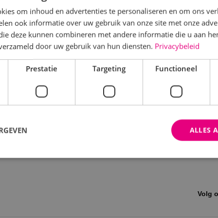
kies om inhoud en advertenties te personaliseren en om ons ver
len ook informatie over uw gebruik van onze site met onze adver
 die deze kunnen combineren met andere informatie die u aan hen
n verzameld door uw gebruik van hun diensten.
Privacybeleid
Prestatie
Targeting
Functioneel
ERGEVEN
ALLES 
trikt noodzakelijk
Prestatie
Targeting
Functioneel
Niet-geclassificee
Volg 
 cookies maken de kernfunctionaliteiten van de website mogelijk, zoals gebruikersaanm
bsite kan niet goed worden gebruikt zonder de strikt noodzakelijke cookies.