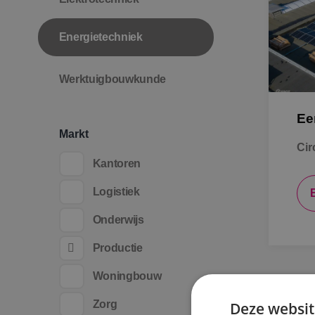
Energietechniek
Werktuigbouwkunde
Ee
Markt
Cir
Kantoren
Logistiek
Onderwijs
Productie
Woningbouw
Zorg
Deze websit