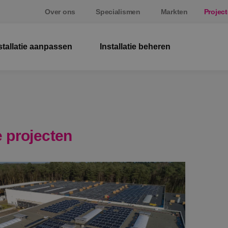
Over ons
Specialismen
Markten
Projec
stallatie aanpassen
Installatie beheren
Ele
We
Bev
 projecten
Ene
Sta
Sp