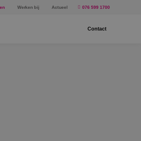
ten
Werken bij
Actueel
076 599 1700
Contact
ktrotechniek
rktuigbouwkunde
eiligingstechniek
rgietechniek
f
rundel