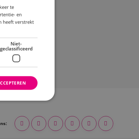
keer te
tentie- en
 heeft verstrekt
Niet-
geclassificeerd
ACCEPTEREN
rd
ons:
elding en