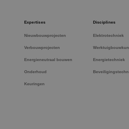
Naam
PHPSESSID
Expertises
Disciplines
Nieuwbouwprojecten
Elektrotechniek
Verbouwprojecten
Werktuigbouwkun
VISITOR_PRIVACY_
Energieneutraal bouwen
Energietechniek
Onderhoud
Beveiligingstechn
__cf_bm
Keuringen
CookieScriptConse