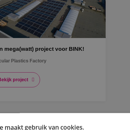
Ka
Alp
n mega(watt) project voor BINK!
St
cular Plastics Factory
Bbl
Bekijk project
Om
BIN
e maakt gebruik van cookies.
Ar