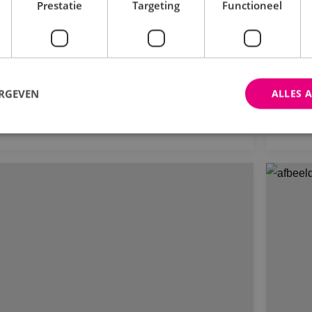
twikkeling Ambonstraat in Alphen
BI
Prestatie
Targeting
Functioneel
n den Rijn
de
chting Pensioenfonds Metaal & Techniek
Bou
ERGEVEN
ALLES 
Bekijk project
trikt noodzakelijk
Prestatie
Targeting
Functioneel
Niet-geclassificee
 cookies maken de kernfunctionaliteiten van de website mogelijk, zoals gebruikersaanm
bsite kan niet goed worden gebruikt zonder de strikt noodzakelijke cookies.
Aanbieder
/
Domein
Vervaldatum
Omschrijving
Sessie
Cookie gegenereerd door applica
PHP.net
PHP-taal. Dit is een identificato
www.binktechniek.nl
doeleinden die wordt gebruikt o
gebruikerssessies te onderhoude
gesproken een willekeurig gege
hoe het wordt gebruikt, kan speci
site, maar een goed voorbeeld i
een ingelogde status voor een ge