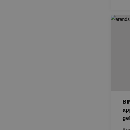
BI
ap
ge
Bou