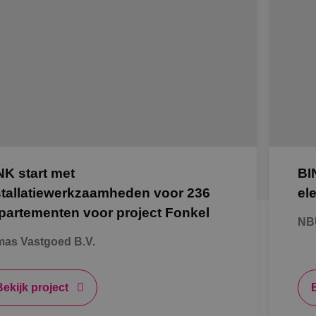
NK start met
BI
stallatiewerkzaamheden voor 236
el
partementen voor project Fonkel
NB
as Vastgoed B.V.
Bekijk project