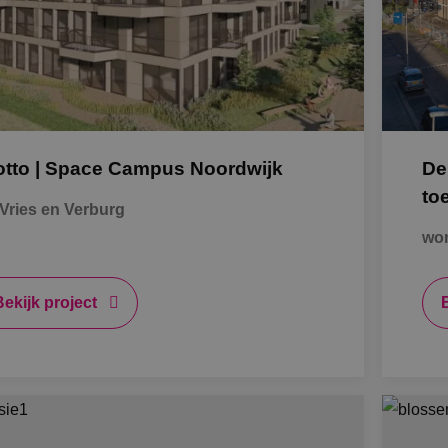
K
Al
otto | Space Campus Noordwijk
De
S
to
Vries en Verburg
won
Bb
O
Bekijk project
B
A