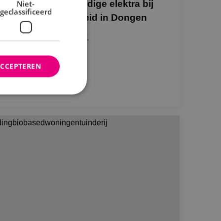
NK voorziet de volledige elektra bij
Niet-
geclassificeerd
 Post en de Nijverheid in Dongen
wbedrijf Kleijngeld B.V.
ACCEPTEREN
Bekijk project
rd
elding en
ties op basis van de
r voor algemene
m variabelen van
n. Het is normaal
nereerd nummer,
fiek zijn voor de
s het behouden van
bruiker tussen