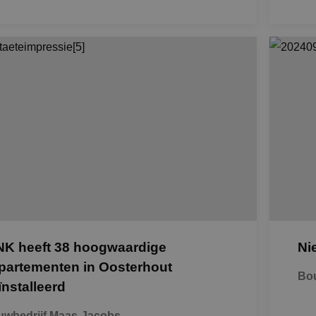
NK heeft 38 hoogwaardige
Ni
partementen in Oosterhout
Bou
ïnstalleerd
wbedrijf Maas-Jacobs