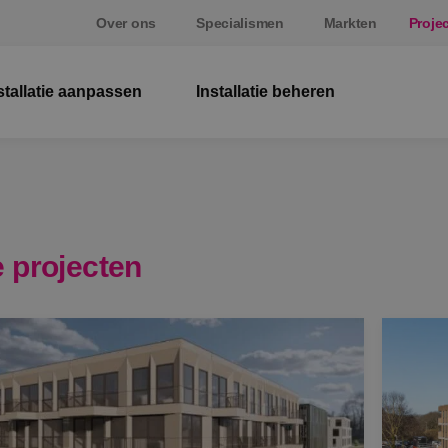
Over ons
Specialismen
Markten
Proje
stallatie aanpassen
Installatie beheren
El
W
Be
 projecten
E
St
S