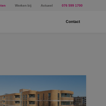
cten
Werken bij
Actueel
076 599 1700
Contact
ektrotechniek
erktuigbouwkunde
veiligingstechniek
nergietechniek
af
prundel