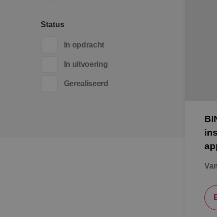
Status
In opdracht
In uitvoering
Gerealiseerd
BI
in
ap
Vam