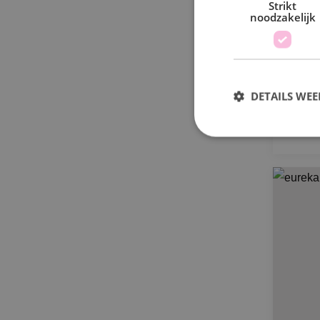
On
Strikt
noodzakelijk
aa
Sti
DETAILS WE
S
Strikt noodzakelijke
accountbeheer. De we
Naam
PHPSESSID