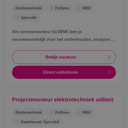
www.binktechniek.nl
Elektrotechniek
Fulltime
MBO
Sprundel
Als servicemonteur bij BINK ben je
verantwoordelijk voor het onderhouden, analyseren
en verhelpen van storingen aan elektronische
installaties.
Bekijk vacature
Direct solliciteren
Google Privacy Policy
Projectmonteur elektrotechniek utiliteit
Elektrotechniek
Fulltime
MBO
VISITOR_PRIVACY_METADATA
5 maanden
YouTube
weken
.youtube.com
Kaatsheuvel, Sprundel