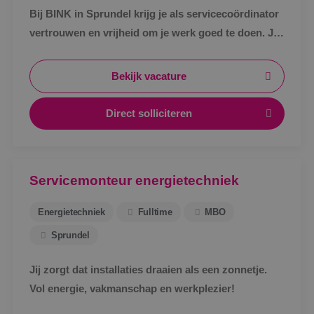
Bij BINK in Sprundel krijg je als servicecoördinator
vertrouwen en vrijheid om je werk goed te doen. Je
schakelt snel, werkt met een vast team en weet
waar je aan toe bent.
Bekijk vacature
Direct solliciteren
Servicemonteur energietechniek
Energietechniek
Fulltime
MBO
Sprundel
Jij zorgt dat installaties draaien als een zonnetje.
Vol energie, vakmanschap en werkplezier!