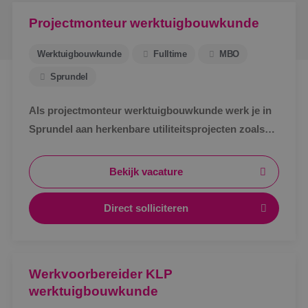
Projectmonteur werktuigbouwkunde
Werktuigbouwkunde
Fulltime
MBO
Sprundel
Als projectmonteur werktuigbouwkunde werk je in
Sprundel aan herkenbare utiliteitsprojecten zoals
zorg, bedrijven en scholen. Afwisselend werk,
zichtbaar resultaat en korte lijnen.
Bekijk vacature
Direct solliciteren
Werkvoorbereider KLP
werktuigbouwkunde