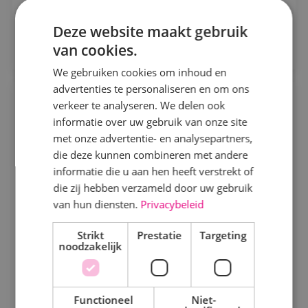
Bekijk vacature
Alphen a/d Rijn
Deze website maakt gebruik
Kaatsheuvel
Direct solliciteren
van cookies.
Sprundel
We gebruiken cookies om inhoud en
advertenties te personaliseren en om ons
Specialisme
Projectleider KLP elektrotechniek
verkeer te analyseren. We delen ook
informatie over uw gebruik van onze site
Beveiligingstechniek
Elektrotechniek
Fulltime
MBO
met onze advertentie- en analysepartners,
Elektrotechniek
die deze kunnen combineren met andere
Sprundel
informatie die u aan hen heeft verstrekt of
Energietechniek
die zij hebben verzameld door uw gebruik
Leid kortlopende utiliteitsprojecten van A tot Z,
Staf
van hun diensten.
Privacybeleid
stuur je team aan en maak het verschil voor klanten.
Werktuigbouwkunde
Bij BINK krijg je de vrijheid, verantwoordelijkheid
Strikt
Prestatie
Targeting
noodzakelijk
en het vertrouwen om te ondernemen.
Bekijk vacature
Uren
Direct solliciteren
Fulltime
Functioneel
Niet-