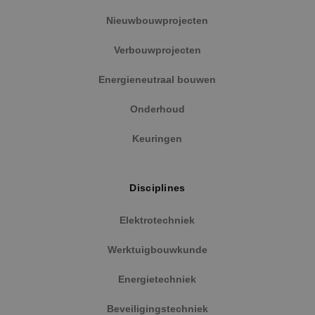
reeks
.binktechniek.nl
adverten
Nieuwbouwprojecten
te levere
realtime
externe 
Verbouwprojecten
Energieneutraal bouwen
Onderhoud
Keuringen
Disciplines
Elektrotechniek
Werktuigbouwkunde
Energietechniek
Beveiligingstechniek