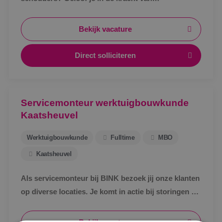
samenwerking en wil je bijdragen aan de verdere
groei van onze vestiging in Kaatsheuvel?
Bekijk vacature
Direct solliciteren
Servicemonteur werktuigbouwkunde
Kaatsheuvel
Werktuigbouwkunde
Fulltime
MBO
Kaatsheuvel
Als servicemonteur bij BINK bezoek jij onze klanten
op diverse locaties. Je komt in actie bij storingen en
defecte werktuigbouwkundige installaties.
Locatie