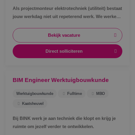
Als projectmonteur elektrotechniek (utiliteit) bestaat
jouw werkdag niet uit repeterend werk. We werken
in de utiliteit, maar wel aan unieke projecten. Ieder
gebouw is anders en uitdagend.
Bekijk vacature
Direct solliciteren
BIM Engineer Werktuigbouwkunde
__cf_bm
29 minut
Cloudflare Inc.
57 second
.vimeo.com
Werktuigbouwkunde
Fulltime
MBO
Kaatsheuvel
Bij BINK werk je aan techniek die klopt en krijg je
ruimte om jezelf verder te ontwikkelen.