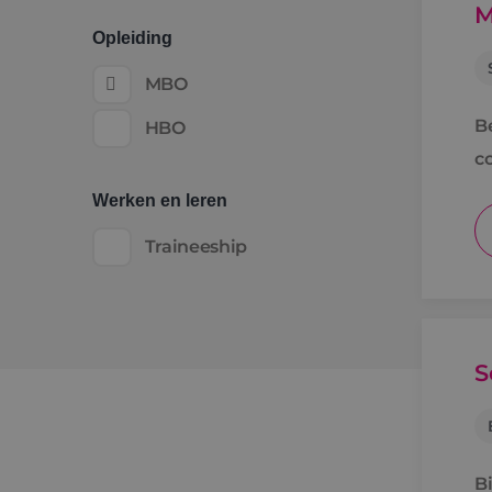
M
Opleiding
MBO
B
HBO
c
Werken en leren
Traineeship
S
B