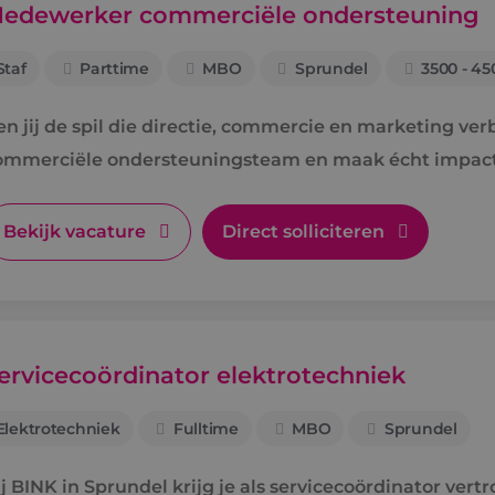
edewerker commerciële ondersteuning
Staf
Parttime
MBO
Sprundel
3500 - 45
en jij de spil die directie, commercie en marketing v
ommerciële ondersteuningsteam en maak écht impact
Bekijk vacature
Direct solliciteren
ervicecoördinator elektrotechniek
Elektrotechniek
Fulltime
MBO
Sprundel
ij BINK in Sprundel krijg je als servicecoördinator ver