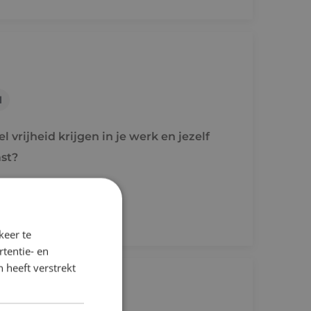
l
 vrijheid krijgen in je werk en jezelf
st?
keer te
tentie- en
 heeft verstrekt