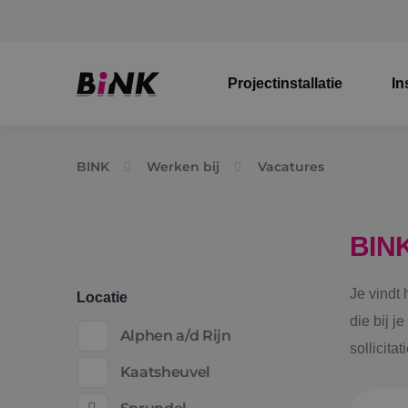
Projectinstallatie
In
BINK
Werken bij
Vacatures
BIN
Je vindt
Locatie
die bij j
Alphen a/d Rijn
sollicita
Kaatsheuvel