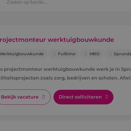
Kaat
Alph
rojectmonteur werktuigbouwkunde
Werktuigbouwkunde
Fulltime
MBO
Sprunde
Stag
ls projectmonteur werktuigbouwkunde werk je in Spr
Bbl-t
iliteitsprojecten zoals zorg, bedrijven en scholen. Afw
rte lijnen.
Omsc
Bekijk vacature
Direct solliciteren
BINK
Arbe