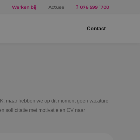
Werken bij
Actueel
076 599 1700
Contact
trotechniek
ktuigbouwkunde
iligingstechniek
gietechniek
 BINK, maar hebben we op dit moment geen vacature
n sollicitatie met motivatie en CV naar
ndel