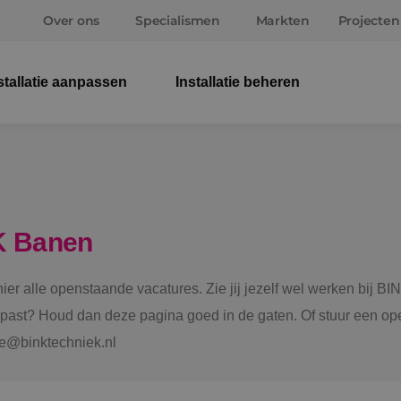
Over ons
Specialismen
Markten
Projecten
stallatie aanpassen
Installatie beheren
Elek
Wer
Beve
K Banen
Ener
 hier alle openstaande vacatures. Zie jij jezelf wel werken bij
Staf
e past? Houd dan deze pagina goed in de gaten. Of stuur een ope
tie@binktechniek.nl
Spru