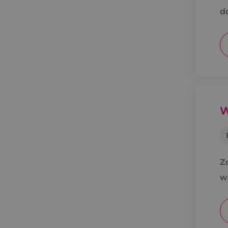
d
W
Z
w