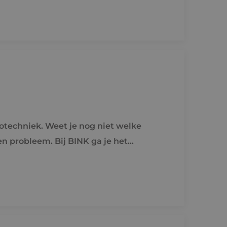
de toestemming van
or hun interactie
streert gegevens over
 met betrekking tot
stellingen, zodat
teerd in
nderscheid te
t is gunstig voor
en te kunnen maken
e.
 de Cookie-
voorkeuren van
nog niet welke
kie-banner van
k om correct te
Omschrijving
 Analytics - wat
bruikte
 weergaven van
uikt om unieke
gegenereerd