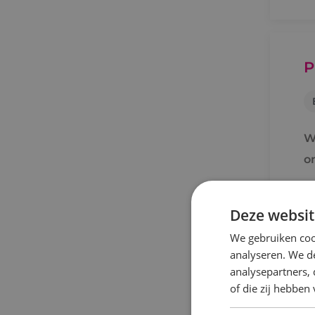
P
Wi
o
Deze websit
We gebruiken coo
analyseren. We de
analysepartners,
of die zij hebbe
S