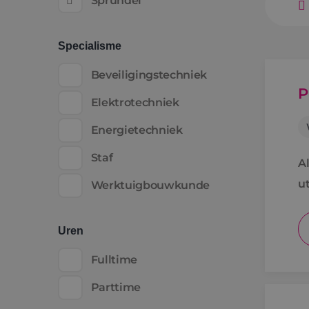
Sprundel
Specialisme
Beveiligingstechniek
P
Elektrotechniek
Energietechniek
Staf
A
ut
Werktuigbouwkunde
ko
Uren
Fulltime
Parttime