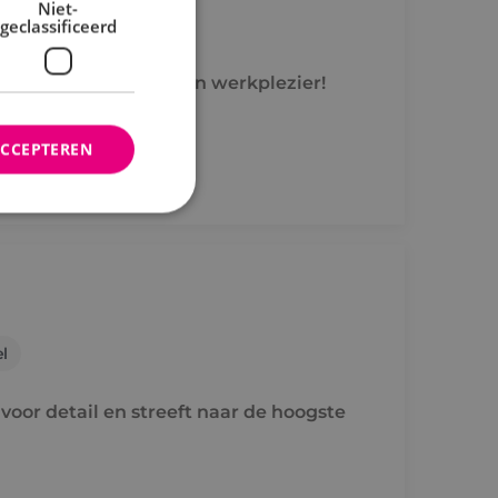
Niet-
geclassificeerd
energie, vakmanschap en werkplezier!
ACCEPTEREN
rd
elding en
l
ties op basis van de
r voor algemene
oor detail en streeft naar de hoogste
m variabelen van
n. Het is normaal
nereerd nummer,
fiek zijn voor de
s het behouden van
bruiker tussen