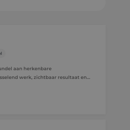
sheuvel
en a/d Rijn
l
e
undel aan herkenbare
raject
isselend werk, zichtbaar resultaat en
holen naar techniek
'ers aan het woord
idsvoorwaarden