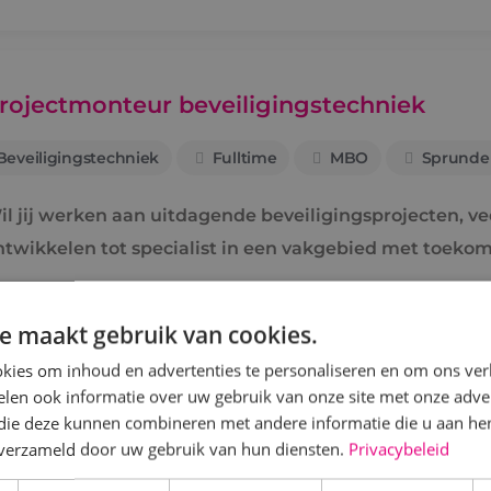
rojectmonteur beveiligingstechniek
Beveiligingstechniek
Fulltime
MBO
Sprunde
l jij werken aan uitdagende beveiligingsprojecten, veel
ntwikkelen tot specialist in een vakgebied met toekom
Bekijk vacature
Direct solliciteren
e maakt gebruik van cookies.
kies om inhoud en advertenties te personaliseren en om ons ver
len ook informatie over uw gebruik van onze site met onze adver
 die deze kunnen combineren met andere informatie die u aan hen
n verzameld door uw gebruik van hun diensten.
Privacybeleid
ervicemonteur energietechniek