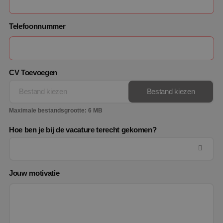
PHPSESSID
Sessie
PHP.net
www.binktechniek.nl
Telefoonnummer
CV Toevoegen
Bestand kiezen
Bestand kiezen
Maximale bestandsgrootte: 6 MB
Hoe ben je bij de vacature terecht gekomen?
Google Privacy Policy
Jouw motivatie
VISITOR_PRIVACY_METADATA
5 maanden
YouTube
weken
.youtube.com