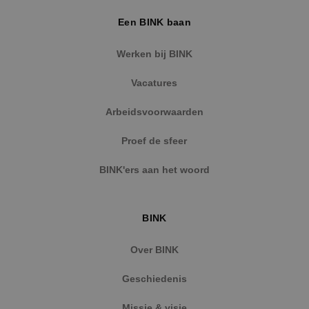
weken
Faceboo
Inc.
reeks
.binktechniek.nl
Een BINK baan
adverten
te levere
realtime
Werken bij BINK
externe 
Vacatures
Arbeidsvoorwaarden
Proef de sfeer
BINK'ers aan het woord
BINK
Over BINK
Geschiedenis
Missie & visie