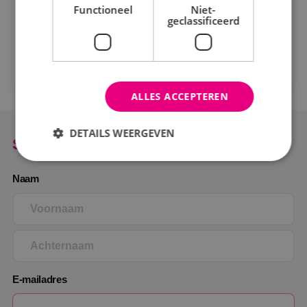
Functioneel
Niet-
geclassificeerd
Stuur Marieke een e-mail
ALLES ACCEPTEREN
DETAILS WEERGEVEN
Solliciteer direct
Naam
Strikt noodzakelijk
Prestatie
Targeting
Functioneel
Niet-geclassificeerd
Strikt noodzakelijke cookies maken de
kernfunctionaliteiten van de website mogelijk, zoals
gebruikersaanmelding en accountbeheer. De
website kan niet goed worden gebruikt zonder de
strikt noodzakelijke cookies.
E-mailadres
Naam
Aanbieder
/
Domein
Vervaldat