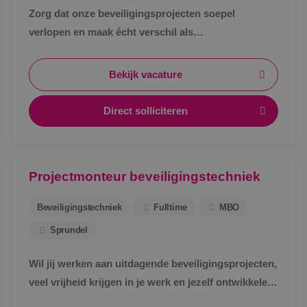
Zorg dat onze beveiligingsprojecten soepel
verlopen en maak écht verschil als
werkvoorbereider bij BINK in Sprundel!
Bekijk vacature
Direct solliciteren
Projectmonteur beveiligingstechniek
Beveiligingstechniek
Fulltime
MBO
Sprundel
Wil jij werken aan uitdagende beveiligingsprojecten,
veel vrijheid krijgen in je werk en jezelf ontwikkelen
tot specialist in een vakgebied met toekomst?