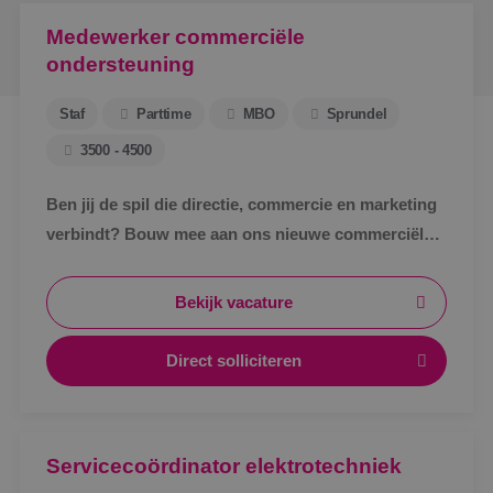
Medewerker commerciële
ondersteuning
Staf
Parttime
MBO
Sprundel
3500 - 4500
Ben jij de spil die directie, commercie en marketing
verbindt? Bouw mee aan ons nieuwe commerciële
ondersteuningsteam en maak écht impact binnen
BINK.&nbsp;
Bekijk vacature
Direct solliciteren
Servicecoördinator elektrotechniek