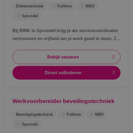
Elektrotechniek
Fulltime
MBO
Sprundel
Bij BINK in Sprundel krijg je als servicecoördinator
vertrouwen en vrijheid om je werk goed te doen. Je
schakelt snel, werkt met een vast team en weet
waar je aan toe bent.
Bekijk vacature
Direct solliciteren
Werkvoorbereider beveilingstechniek
Beveiligingstechniek
Fulltime
MBO
Sprundel