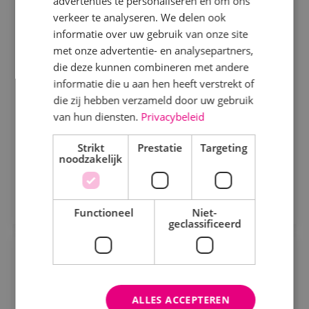
advertenties te personaliseren en om ons
Servicemonteur beveiligingstechniek
Specialisme
verkeer te analyseren. We delen ook
informatie over uw gebruik van onze site
Beveiligingstechniek
Beveiligingstechniek
Fulltime
MBO
met onze advertentie- en analysepartners,
Sprundel
Elektrotechniek
die deze kunnen combineren met andere
informatie die u aan hen heeft verstrekt of
Energietechniek
Als servicemonteur of -technicus bij BINK ben je
die zij hebben verzameld door uw gebruik
verantwoordelijk voor het onderhouden, analyseren
Staf
van hun diensten.
Privacybeleid
en verhelpen van storingen aan
Werktuigbouwkunde
Strikt
Prestatie
Targeting
beveiligingsinstallaties.
Bekijk vacature
noodzakelijk
Uren
Direct solliciteren
Fulltime
Functioneel
Niet-
geclassificeerd
Parttime
Projectengineer elektrotechniek
Opleiding
Elektrotechniek
Fulltime
MBO
ALLES ACCEPTEREN
MBO