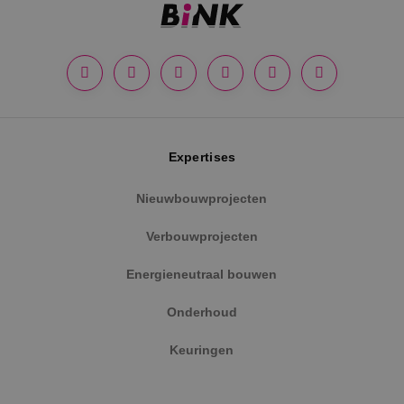
Google Privacy Policy
Expertises
Nieuwbouwprojecten
Verbouwprojecten
VISITOR_PRIVACY_METADATA
5 maanden
YouTube
weken
.youtube.com
Energieneutraal bouwen
Onderhoud
Keuringen