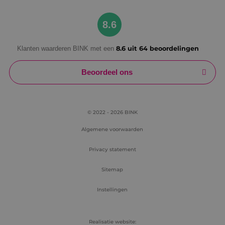
Google Privacy Policy
8.6
Klanten waarderen BINK met een
8.6 uit 64 beoordelingen
VISITOR_PRIVACY_METADATA
5 maanden
YouTube
weken
.youtube.com
Beoordeel ons
© 2022 - 2026 BINK
Algemene voorwaarden
Privacy statement
Sitemap
Instellingen
Realisatie website: