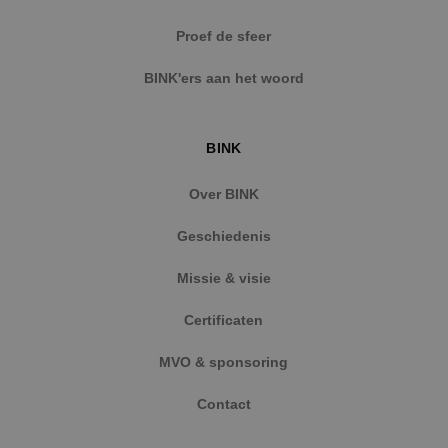
Strikt noodzakelijke cookies maken de
Proef de sfeer
kernfunctionaliteiten van de website mogelijk, zoals
gebruikersaanmelding en accountbeheer. De
BINK'ers aan het woord
website kan niet goed worden gebruikt zonder de
strikt noodzakelijke cookies.
Naam
Aanbieder
/
Domein
Vervaldat
BINK
PHPSESSID
Sessie
PHP.net
www.binktechniek.nl
Over BINK
Geschiedenis
Missie & visie
Certificaten
MVO & sponsoring
Contact