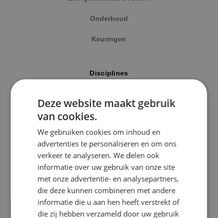
Onderhoud
Keuringen
Locatie
Disciplines
Alphen a/d Rijn
Elektrotechniek
Deze website maakt gebruik
Kaatsheuvel
van cookies.
Werktuigbouwkunde
Sprundel
We gebruiken cookies om inhoud en
Energietechniek
advertenties te personaliseren en om ons
Specialisme
verkeer te analyseren. We delen ook
Beveiligingstechniek
informatie over uw gebruik van onze site
Beveiligingstechniek
met onze advertentie- en analysepartners,
Elektrotechniek
die deze kunnen combineren met andere
Uitgelicht
informatie die u aan hen heeft verstrekt of
Energietechniek
die zij hebben verzameld door uw gebruik
Klimaatinstallaties