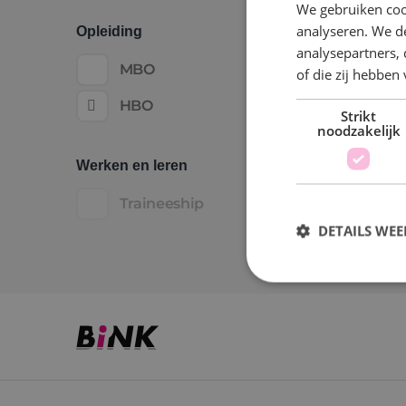
We gebruiken coo
analyseren. We de
Opleiding
analysepartners,
MBO
of die zij hebbe
HBO
Strikt
noodzakelijk
Werken en leren
Traineeship
DETAILS WE
S
Strikt noodzakelijke
accountbeheer. De we
Naam