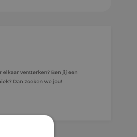
sheuvel
en a/d Rijn
e
r elkaar versterken? Ben jij een
raject
niek? Dan zoeken we jou!
holen naar techniek
'ers aan het woord
idsvoorwaarden