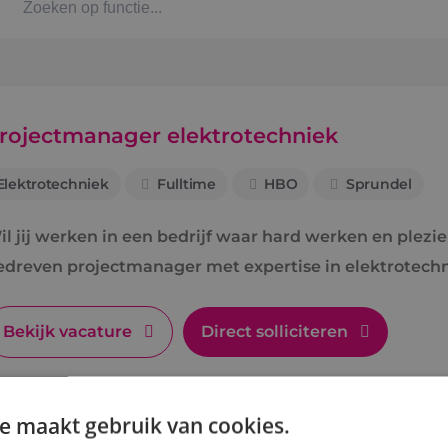
Kaat
Alph
rojectmanager elektrotechniek
Elektrotechniek
Fulltime
HBO
Sprundel
Stag
il jij werken in een bedrijf waar hard werken en plezie
Bbl-t
edreven projectmanager met expertise in elektrotech
Omsc
Bekijk vacature
Direct solliciteren
BINK
e maakt gebruik van cookies.
Arbe