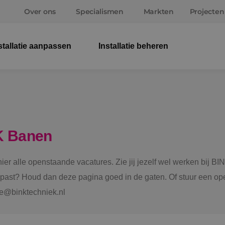
Over ons
Specialismen
Markten
Projecten
stallatie aanpassen
Installatie beheren
Elek
Wer
Beve
K Banen
Ener
 hier alle openstaande vacatures. Zie jij jezelf wel werken bij
Staf
e past? Houd dan deze pagina goed in de gaten. Of stuur een ope
tie@binktechniek.nl
Spru