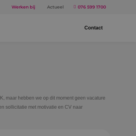
Werken bij
Actueel
076 599 1700
Contact
trotechniek
ktuigbouwkunde
iligingstechniek
gietechniek
 BINK, maar hebben we op dit moment geen vacature
n sollicitatie met motivatie en CV naar
ndel