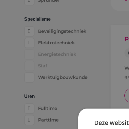
Sprundel
Specialisme
Beveiligingstechniek
P
Elektrotechniek
Energietechniek
Staf
W
g
Werktuigbouwkunde
Uren
Fulltime
Parttime
Deze websit