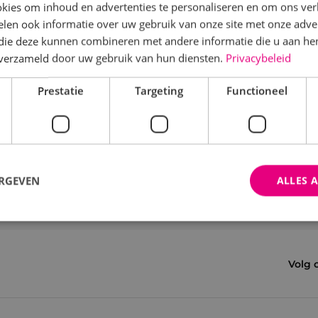
kies om inhoud en advertenties te personaliseren en om ons ver
len ook informatie over uw gebruik van onze site met onze adver
 die deze kunnen combineren met andere informatie die u aan hen
n verzameld door uw gebruik van hun diensten.
Privacybeleid
Prestatie
Targeting
Functioneel
ERGEVEN
ALLES 
trikt noodzakelijk
Prestatie
Targeting
Functioneel
Niet-geclassificee
Volg 
 cookies maken de kernfunctionaliteiten van de website mogelijk, zoals gebruikersaanm
bsite kan niet goed worden gebruikt zonder de strikt noodzakelijke cookies.
Aanbieder
/
Domein
Vervaldatum
Omschrijving