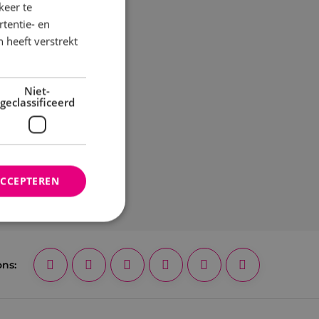
keer te
tentie- en
 heeft verstrekt
Niet-
geclassificeerd
ACCEPTEREN
rd
ons:
elding en