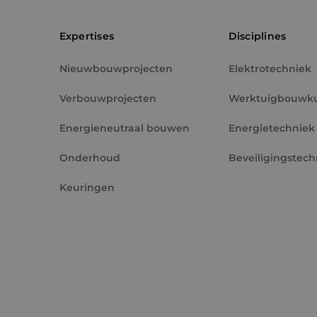
PHPSESSID
Expertises
Disciplines
Nieuwbouwprojecten
Elektrotechniek
Verbouwprojecten
Werktuigbouwk
VISITOR_PRIVACY_
Energieneutraal bouwen
Energietechniek
Onderhoud
Beveiligingstech
Keuringen
__cf_bm
CookieScriptConse