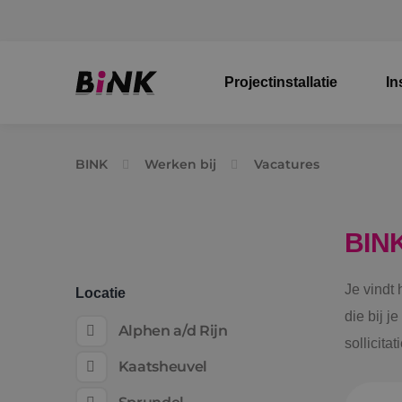
Projectinstallatie
In
BINK
Werken bij
Vacatures
BIN
Je vindt
Locatie
die bij j
Alphen a/d Rijn
sollicita
Kaatsheuvel