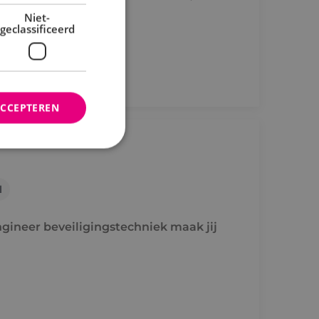
nstallaties.
Niet-
geclassificeerd
ACCEPTEREN
rd
l
elding en
ineer beveiligingstechniek maak jij
ties op basis van de
r voor algemene
m variabelen van
n. Het is normaal
nereerd nummer,
fiek zijn voor de
s het behouden van