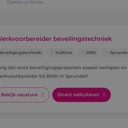
Kaat
Alph
erkvoorbereider beveilingstechniek
Beveiligingstechniek
Fulltime
MBO
Sprunde
Stag
org dat onze beveiligingsprojecten soepel verlopen en 
Bbl-t
erkvoorbereider bij BINK in Sprundel!
Omsc
Bekijk vacature
Direct solliciteren
BINK
Arbe