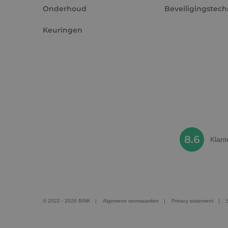
Onderhoud
Beveiligingstech
VISITOR_INFO1_LIV
Keuringen
_ga_Z37JF70XMS
_gcl_au
_fbp
8.6
Klan
© 2022 - 2026 BINK
Algemene voorwaarden
Privacy statement