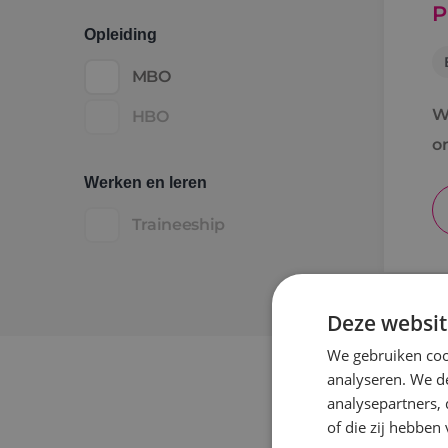
P
Opleiding
MBO
Wi
HBO
o
Werken en leren
Traineeship
Deze websit
S
We gebruiken coo
analyseren. We de
analysepartners,
of die zij hebbe
A