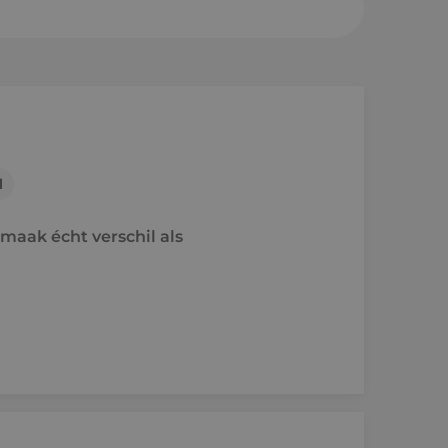
sheuvel
en a/d Rijn
l
e
maak écht verschil als
raject
holen naar techniek
'ers aan het woord
idsvoorwaarden