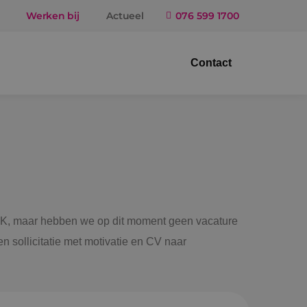
Werken bij
Actueel
076 599 1700
Contact
trotechniek
ktuigbouwkunde
iligingstechniek
gietechniek
 BINK, maar hebben we op dit moment geen vacature
n sollicitatie met motivatie en CV naar
ndel