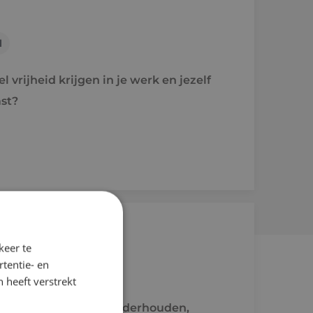
l
 vrijheid krijgen in je werk en jezelf
st?
keer te
tentie- en
l
 heeft verstrekt
twoordelijk voor het onderhouden,