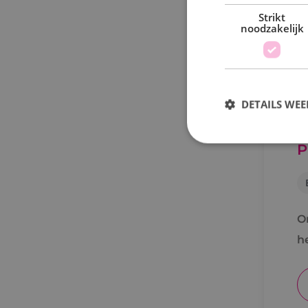
a
Strikt
noodzakelijk
DETAILS WE
P
S
Strikt noodzakelijke
accountbeheer. De we
O
Naam
he
PHPSESSID