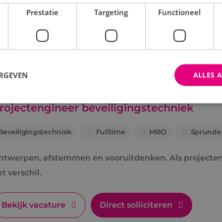
nalyseren en verhelpen van storingen aan beveiligingsi
Prestatie
Targeting
Functioneel
Bekijk vacature
Direct solliciteren
ERGEVEN
ALLES 
rojectengineer beveiligingstechniek
trikt noodzakelijk
Prestatie
Targeting
Functioneel
Niet-geclassificee
Beveiligingstechniek
Fulltime
MBO
Sprunde
 cookies maken de kernfunctionaliteiten van de website mogelijk, zoals gebruikersaanm
bsite kan niet goed worden gebruikt zonder de strikt noodzakelijke cookies.
ntwerpen, afstemmen en vooruitdenken. Als projecteng
Aanbieder
/
Domein
Vervaldatum
Omschrijving
t verschil.
Sessie
Cookie gegenereerd door applica
PHP.net
PHP-taal. Dit is een identificato
www.binktechniek.nl
doeleinden die wordt gebruikt o
gebruikerssessies te onderhoude
Bekijk vacature
Direct solliciteren
gesproken een willekeurig gege
hoe het wordt gebruikt, kan speci
site, maar een goed voorbeeld i