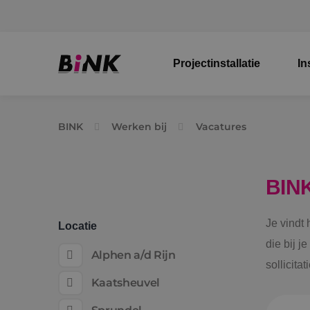
Projectinstallatie
In
BINK
Werken bij
Vacatures
BIN
Je vindt
Locatie
die bij j
Alphen a/d Rijn
sollicita
Kaatsheuvel