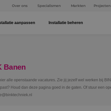
Over ons
Specialismen
Markten
Projecten
stallatie aanpassen
Installatie beheren
Elek
Wer
Beve
K Banen
Ener
 hier alle openstaande vacatures. Zie jij jezelf wel werken bij
Staf
e past? Houd dan deze pagina goed in de gaten. Of stuur een ope
tie@binktechniek.nl
Spru