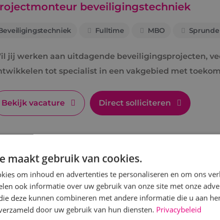
rojectmonteur beveiligingstechniek
Beveiligingstechniek
Fulltime
MBO
Sprunde
l jij werken aan uitdagende beveiligingsprojecten, veel
ntwikkelen tot specialist in een vakgebied met toekom
Bekijk vacature
Direct solliciteren
e maakt gebruik van cookies.
ervicemonteur beveiligingstechniek
kies om inhoud en advertenties te personaliseren en om ons ver
len ook informatie over uw gebruik van onze site met onze adver
Beveiligingstechniek
Fulltime
MBO
Sprunde
 die deze kunnen combineren met andere informatie die u aan hen
n verzameld door uw gebruik van hun diensten.
Privacybeleid
ls servicemonteur of -technicus bij BINK ben je veran