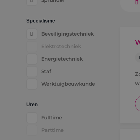
Sprundel
Specialisme
Beveiligingstechniek
W
Elektrotechniek
Energietechniek
Staf
Z
w
Werktuigbouwkunde
Uren
Fulltime
Parttime