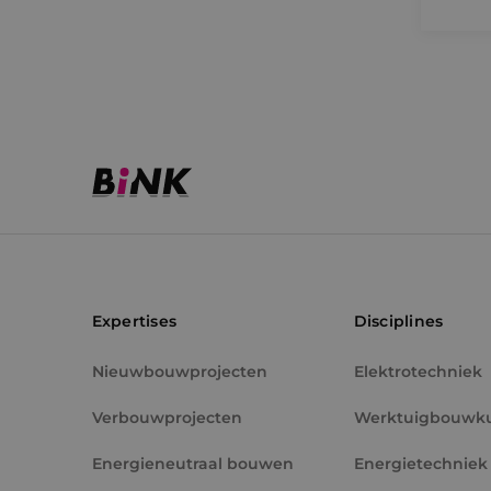
VISITOR_PRIVACY_
__cf_bm
CookieScriptConse
Expertises
Disciplines
Nieuwbouwprojecten
Elektrotechniek
Naam
Naam
Verbouwprojecten
Werktuigbouwk
__Secure-YNID
Naam
__Secure-ROLLOU
_ga
Energieneutraal bouwen
Energietechniek
YSC