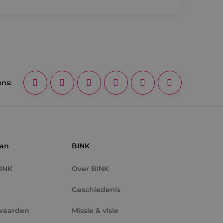
bruiker tussen
de toestemming van
or hun interactie
streert gegevens over
 met betrekking tot
stellingen, zodat
teerd in
ons:
nderscheid te
t is gunstig voor
en te kunnen maken
e.
 de Cookie-
voorkeuren van
kie-banner van
k om correct te
aan
BINK
BINK
Over BINK
Omschrijving
Geschiedenis
 Analytics - wat
waarden
Missie & visie
bruikte
 weergaven van
uikt om unieke