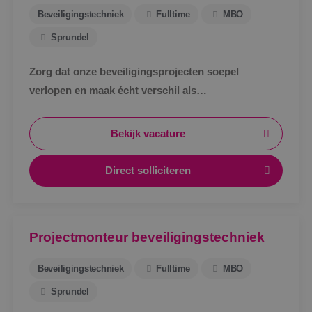
Beveiligingstechniek
Fulltime
MBO
Sprundel
Zorg dat onze beveiligingsprojecten soepel
verlopen en maak écht verschil als
werkvoorbereider bij BINK in Sprundel!
Bekijk vacature
Direct solliciteren
Projectmonteur beveiligingstechniek
Beveiligingstechniek
Fulltime
MBO
Sprundel