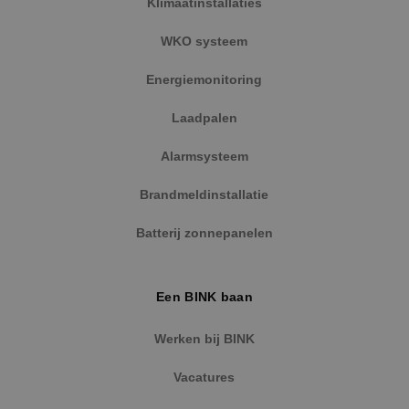
Klimaatinstallaties
Google Privacy Policy
WKO systeem
Energiemonitoring
VISITOR_PRIVACY_METADATA
5 maanden
YouTube
Laadpalen
weken
.youtube.com
Alarmsysteem
Brandmeldinstallatie
Batterij zonnepanelen
Een BINK baan
Werken bij BINK
Vacatures