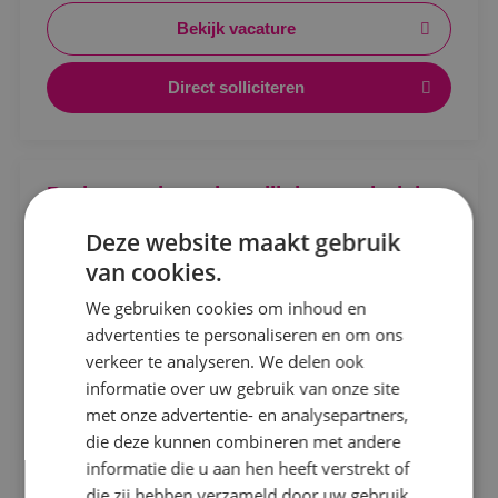
beveiligingsinstallaties.
Bekijk vacature
Direct solliciteren
Locatie
Projectengineer beveiligingstechniek
Alphen a/d Rijn
Deze website maakt gebruik
Kaatsheuvel
Beveiligingstechniek
Fulltime
MBO
van cookies.
Sprundel
Sprundel
We gebruiken cookies om inhoud en
advertenties te personaliseren en om ons
Ontwerpen, afstemmen en vooruitdenken. Als
Specialisme
verkeer te analyseren. We delen ook
projectengineer beveiligingstechniek maak jij het
informatie over uw gebruik van onze site
Beveiligingstechniek
verschil.
met onze advertentie- en analysepartners,
Bekijk vacature
Elektrotechniek
die deze kunnen combineren met andere
informatie die u aan hen heeft verstrekt of
Energietechniek
die zij hebben verzameld door uw gebruik
Direct solliciteren