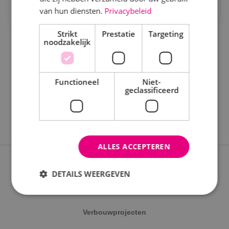
Staf
van hun diensten.
Privacybeleid
Werktuigbouwkunde
Strikt
Prestatie
Targeting
noodzakelijk
Uren
Fulltime
Functioneel
Niet-
geclassificeerd
Parttime
Opleiding
ALLES ACCEPTEREN
MBO
Expertises
HBO
DETAILS WEERGEVEN
Nieuwbouwprojecten
Werken en leren
Verbouwprojecten
Strikt noodzakelijk
Prestatie
Targeting
Traineeship