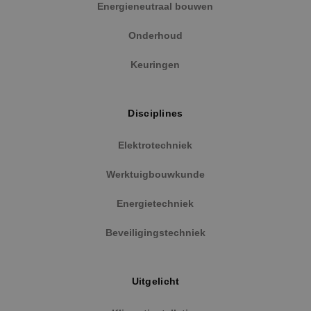
Functioneel
Niet-geclassificeerd
Energieneutraal bouwen
Strikt noodzakelijke cookies maken de
Onderhoud
kernfunctionaliteiten van de website mogelijk, zoals
gebruikersaanmelding en accountbeheer. De
website kan niet goed worden gebruikt zonder de
Keuringen
strikt noodzakelijke cookies.
Naam
Aanbieder
/
Domein
Vervaldat
PHPSESSID
Sessie
Disciplines
PHP.net
www.binktechniek.nl
Elektrotechniek
Werktuigbouwkunde
Energietechniek
Beveiligingstechniek
Uitgelicht