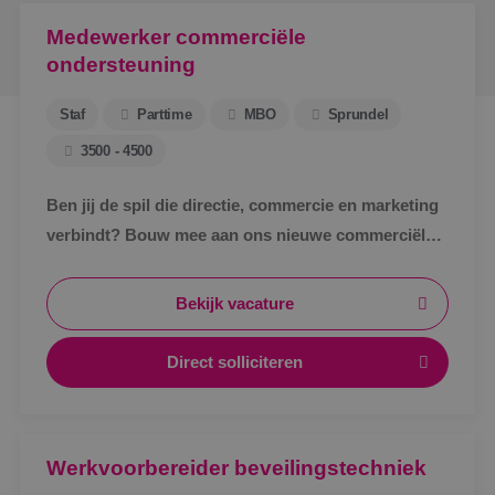
Medewerker commerciële
ondersteuning
Staf
Parttime
MBO
Sprundel
3500 - 4500
Ben jij de spil die directie, commercie en marketing
verbindt? Bouw mee aan ons nieuwe commerciële
ondersteuningsteam en maak écht impact binnen
BINK.&nbsp;
Bekijk vacature
Direct solliciteren
Werkvoorbereider beveilingstechniek