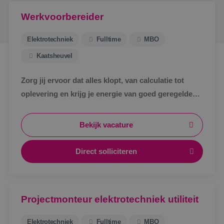
Werkvoorbereider
Elektrotechniek
Fulltime
MBO
Kaatsheuvel
Zorg jij ervoor dat alles klopt, van calculatie tot
oplevering en krijg je energie van goed geregelde
projecten? Dan is dit jouw kans om aan de slag te
gaan als Werkvoorbereider E bij BINK !
Bekijk vacature
Direct solliciteren
Projectmonteur elektrotechniek utiliteit
Elektrotechniek
Fulltime
MBO