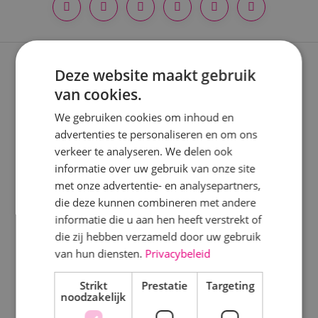
Locatie
Alphen a/d Rijn
Deze website maakt gebruik
Expertises
Kaatsheuvel
van cookies.
Sprundel
Nieuwbouwprojecten
We gebruiken cookies om inhoud en
advertenties te personaliseren en om ons
Verbouwprojecten
Specialisme
verkeer te analyseren. We delen ook
Energieneutraal bouwen
informatie over uw gebruik van onze site
Beveiligingstechniek
met onze advertentie- en analysepartners,
Onderhoud
Elektrotechniek
die deze kunnen combineren met andere
informatie die u aan hen heeft verstrekt of
Energietechniek
Keuringen
die zij hebben verzameld door uw gebruik
Staf
van hun diensten.
Privacybeleid
Disciplines
Werktuigbouwkunde
Strikt
Prestatie
Targeting
noodzakelijk
Elektrotechniek