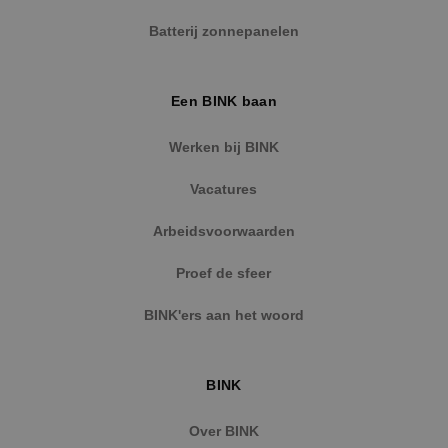
Naam
Aanbieder
/
Domein
Vervaldat
Batterij zonnepanelen
PHPSESSID
Sessie
PHP.net
www.binktechniek.nl
Een BINK baan
Werken bij BINK
Vacatures
Arbeidsvoorwaarden
Proef de sfeer
BINK'ers aan het woord
Google Privacy Policy
BINK
Over BINK