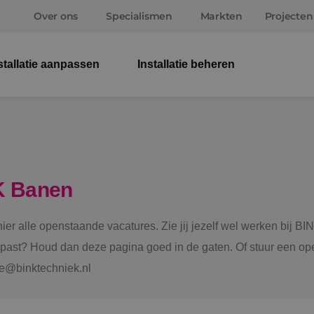
Over ons
Specialismen
Markten
Projecten
stallatie aanpassen
Installatie beheren
Elek
Wer
Beve
K Banen
Ener
 hier alle openstaande vacatures. Zie jij jezelf wel werken bij
Staf
e past? Houd dan deze pagina goed in de gaten. Of stuur een ope
tie@binktechniek.nl
Spru