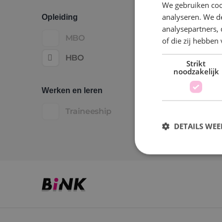
We gebruiken coo
analyseren. We de
Opleiding
analysepartners,
MBO
of die zij hebbe
HBO
Strikt
noodzakelijk
Werken en leren
Traineeship
DETAILS WE
S
Strikt noodzakelijke
accountbeheer. De we
Naam