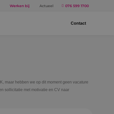
Werken bij
Actueel
076 599 1700
Contact
trotechniek
ktuigbouwkunde
iligingstechniek
gietechniek
 BINK, maar hebben we op dit moment geen vacature
n sollicitatie met motivatie en CV naar
ndel