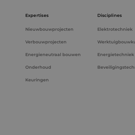
PHPSESSID
Expertises
Disciplines
Nieuwbouwprojecten
Elektrotechniek
Verbouwprojecten
Werktuigbouwk
VISITOR_PRIVACY_
Energieneutraal bouwen
Energietechniek
Onderhoud
Beveiligingstech
Keuringen
__cf_bm
CookieScriptConse