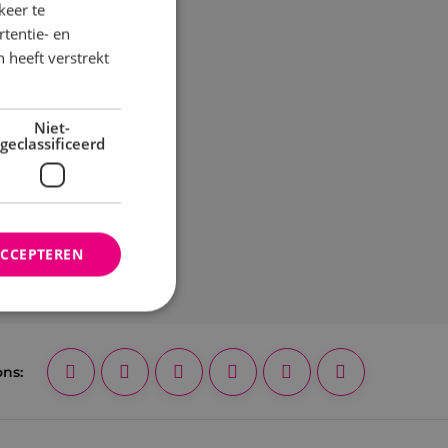
keer te
tentie- en
 heeft verstrekt
Niet-
geclassificeerd
ACCEPTEREN
rd
ons:
elding en