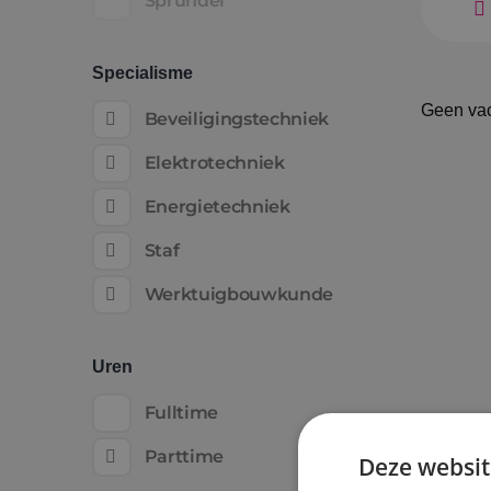
Sprundel
Specialisme
Geen va
Beveiligingstechniek
Elektrotechniek
Energietechniek
Staf
Werktuigbouwkunde
Uren
Fulltime
Parttime
Deze websit