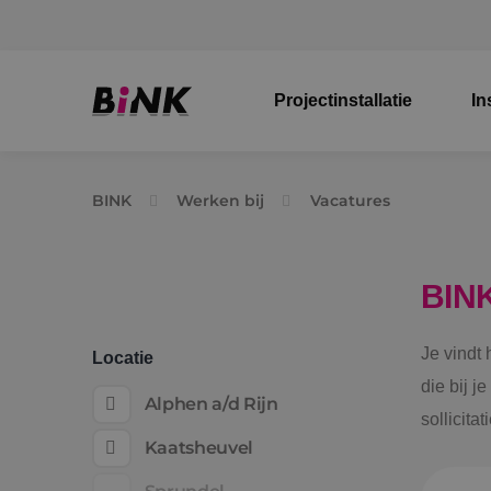
Projectinstallatie
In
BINK
Werken bij
Vacatures
BIN
Je vindt
Locatie
die bij j
Alphen a/d Rijn
sollicita
Kaatsheuvel