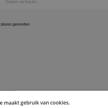
Kaat
Alph
catures gevonden
Stag
Bbl-t
Omsc
BINK
e maakt gebruik van cookies.
Arbe