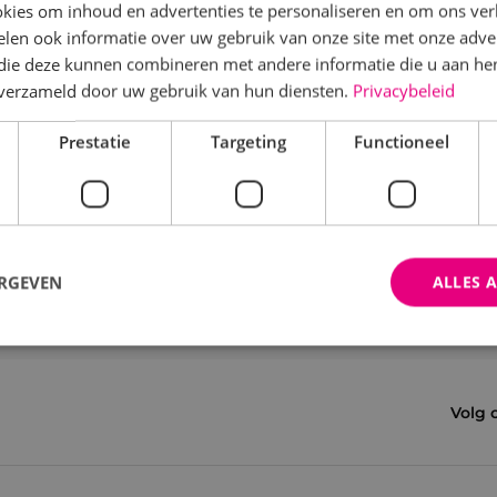
kies om inhoud en advertenties te personaliseren en om ons ver
len ook informatie over uw gebruik van onze site met onze adver
 die deze kunnen combineren met andere informatie die u aan hen
n verzameld door uw gebruik van hun diensten.
Privacybeleid
Prestatie
Targeting
Functioneel
ERGEVEN
ALLES 
trikt noodzakelijk
Prestatie
Targeting
Functioneel
Niet-geclassificee
Volg 
 cookies maken de kernfunctionaliteiten van de website mogelijk, zoals gebruikersaanm
bsite kan niet goed worden gebruikt zonder de strikt noodzakelijke cookies.
Aanbieder
/
Domein
Vervaldatum
Omschrijving