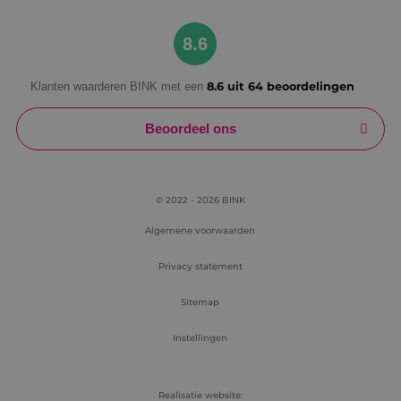
Google Privacy Policy
8.6
Klanten waarderen BINK met een
8.6 uit 64 beoordelingen
VISITOR_PRIVACY_METADATA
5 maanden
YouTube
weken
.youtube.com
Beoordeel ons
© 2022 - 2026 BINK
Algemene voorwaarden
Privacy statement
Sitemap
Instellingen
Realisatie website: