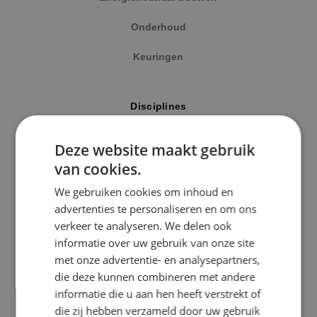
Onderhoud
Keuringen
Locatie
Disciplines
Alphen a/d Rijn
Elektrotechniek
Deze website maakt gebruik
Kaatsheuvel
van cookies.
Werktuigbouwkunde
Sprundel
We gebruiken cookies om inhoud en
Energietechniek
advertenties te personaliseren en om ons
Specialisme
verkeer te analyseren. We delen ook
Beveiligingstechniek
informatie over uw gebruik van onze site
Beveiligingstechniek
met onze advertentie- en analysepartners,
Elektrotechniek
die deze kunnen combineren met andere
Uitgelicht
informatie die u aan hen heeft verstrekt of
Energietechniek
die zij hebben verzameld door uw gebruik
Klimaatinstallaties