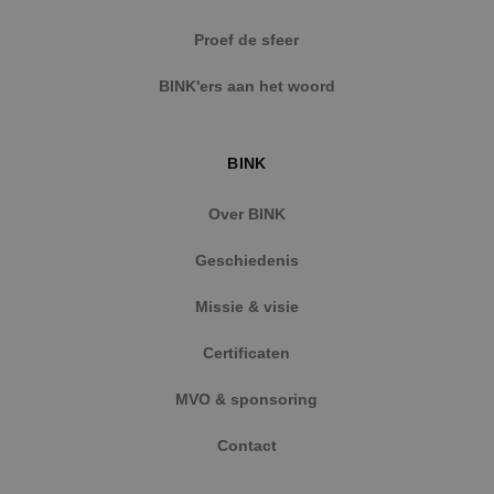
Strikt noodzakelijke cookies maken de
Proef de sfeer
kernfunctionaliteiten van de website mogelijk, zoals
gebruikersaanmelding en accountbeheer. De
BINK'ers aan het woord
website kan niet goed worden gebruikt zonder de
strikt noodzakelijke cookies.
Naam
Aanbieder
/
Domein
Vervaldat
BINK
PHPSESSID
Sessie
PHP.net
www.binktechniek.nl
Over BINK
Geschiedenis
Missie & visie
Certificaten
MVO & sponsoring
Contact