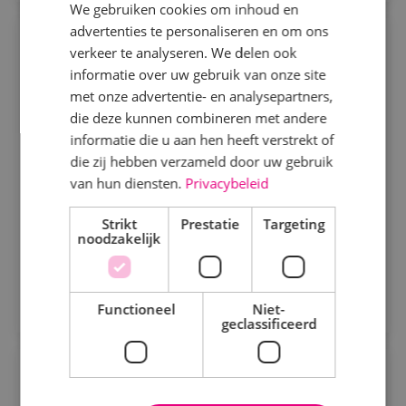
We gebruiken cookies om inhoud en
advertenties te personaliseren en om ons
Specialisme
Servicemonteur werktuigbouwkunde
verkeer te analyseren. We delen ook
informatie over uw gebruik van onze site
Beveiligingstechniek
Werktuigbouwkunde
Fulltime
MBO
met onze advertentie- en analysepartners,
Elektrotechniek
die deze kunnen combineren met andere
Alphen a/d Rijn, Kaatsheuvel, Sprundel
informatie die u aan hen heeft verstrekt of
Energietechniek
die zij hebben verzameld door uw gebruik
Als servicemonteur bij BINK bezoek jij onze klanten
Staf
van hun diensten.
Privacybeleid
op diverse locaties. Je komt in actie bij storingen en
defecte werktuigbouwkundige installaties.
Werktuigbouwkunde
Strikt
Prestatie
Targeting
noodzakelijk
Bekijk vacature
Uren
Direct solliciteren
Fulltime
Functioneel
Niet-
geclassificeerd
Parttime
Projectcoördinator
Opleiding
werktuigbouwkunde