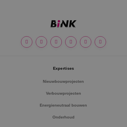
Google Privacy Policy
Expertises
Nieuwbouwprojecten
VISITOR_PRIVACY_METADATA
5 maanden
YouTube
weken
.youtube.com
Verbouwprojecten
Energieneutraal bouwen
Onderhoud