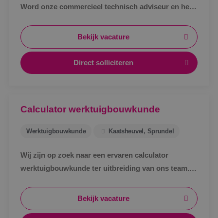
Word onze commercieel technisch adviseur en help
klanten met slimme en duurzame oplossingen!
Bekijk vacature
Direct solliciteren
Calculator werktuigbouwkunde
Werktuigbouwkunde
Kaatsheuvel, Sprundel
Wij zijn op zoek naar een ervaren calculator
werktuigbouwkunde ter uitbreiding van ons team.
In deze functie denk jij mee en reken je voor
uitdagende projecten van toffe opdrachtgevers.
Bekijk vacature