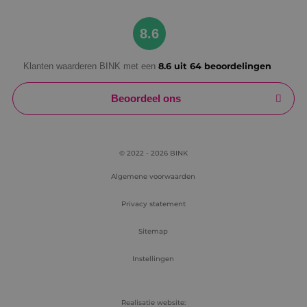
Google Privacy Policy
8.6
Klanten waarderen BINK met een
8.6 uit 64 beoordelingen
VISITOR_PRIVACY_METADATA
5 maanden
YouTube
weken
.youtube.com
Beoordeel ons
© 2022 - 2026 BINK
Algemene voorwaarden
Privacy statement
Sitemap
Instellingen
Realisatie website: