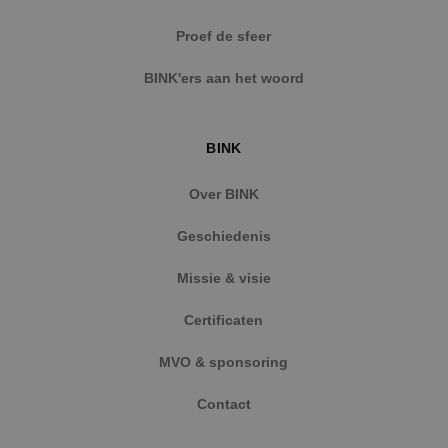
Strikt noodzakelijke cookies maken de
Proef de sfeer
kernfunctionaliteiten van de website mogelijk, zoals
gebruikersaanmelding en accountbeheer. De
BINK'ers aan het woord
website kan niet goed worden gebruikt zonder de
strikt noodzakelijke cookies.
Naam
Aanbieder
/
Domein
Vervaldat
BINK
PHPSESSID
Sessie
PHP.net
www.binktechniek.nl
Over BINK
Geschiedenis
Missie & visie
Certificaten
MVO & sponsoring
Contact