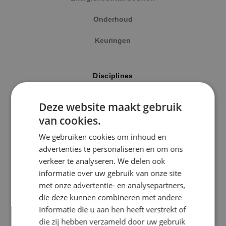
Onderhoud
Keuringen
Locatie
Disciplines
Alphen a/d Rijn
Elektrotechniek
Deze website maakt gebruik
Kaatsheuvel
van cookies.
Werktuigbouwkunde
Sprundel
We gebruiken cookies om inhoud en
Energietechniek
advertenties te personaliseren en om ons
Specialisme
verkeer te analyseren. We delen ook
Beveiligingstechniek
informatie over uw gebruik van onze site
Beveiligingstechniek
met onze advertentie- en analysepartners,
Elektrotechniek
die deze kunnen combineren met andere
Uitgelicht
informatie die u aan hen heeft verstrekt of
Energietechniek
die zij hebben verzameld door uw gebruik
Klimaatinstallaties