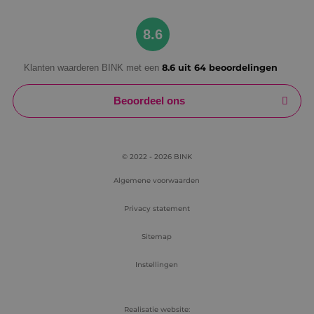
Google Privacy Policy
8.6
Klanten waarderen BINK met een
8.6 uit 64 beoordelingen
VISITOR_PRIVACY_METADATA
5 maanden
YouTube
weken
.youtube.com
Beoordeel ons
© 2022 - 2026 BINK
Algemene voorwaarden
Privacy statement
Sitemap
Instellingen
Realisatie website: