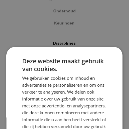
Onderhoud
Keuringen
Locatie
Disciplines
Alphen a/d Rijn
Elektrotechniek
Deze website maakt gebruik
Kaatsheuvel
van cookies.
Werktuigbouwkunde
Sprundel
We gebruiken cookies om inhoud en
Energietechniek
advertenties te personaliseren en om ons
Specialisme
verkeer te analyseren. We delen ook
Beveiligingstechniek
informatie over uw gebruik van onze site
Beveiligingstechniek
met onze advertentie- en analysepartners,
Elektrotechniek
die deze kunnen combineren met andere
Uitgelicht
informatie die u aan hen heeft verstrekt of
Energietechniek
die zij hebben verzameld door uw gebruik
Klimaatinstallaties