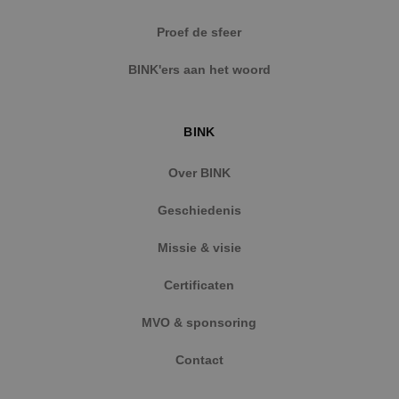
Strikt noodzakelijke cookies maken de
Proef de sfeer
kernfunctionaliteiten van de website mogelijk, zoals
gebruikersaanmelding en accountbeheer. De
BINK'ers aan het woord
website kan niet goed worden gebruikt zonder de
strikt noodzakelijke cookies.
Naam
Aanbieder
/
Domein
Vervaldat
BINK
PHPSESSID
Sessie
PHP.net
www.binktechniek.nl
Over BINK
Geschiedenis
Missie & visie
Certificaten
MVO & sponsoring
Contact