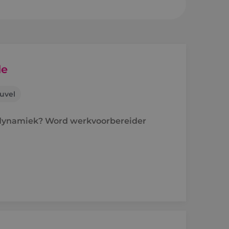
sheuvel
en a/d Rijn
de
uvel
e
n dynamiek? Word werkvoorbereider
raject
holen naar techniek
'ers aan het woord
idsvoorwaarden