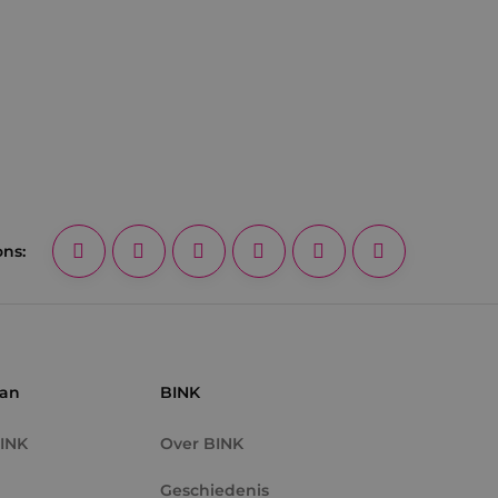
ons:
aan
BINK
BINK
Over BINK
Geschiedenis