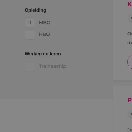
K
Opleiding
MBO
O
HBO
i
Werken en leren
Traineeship
P
J