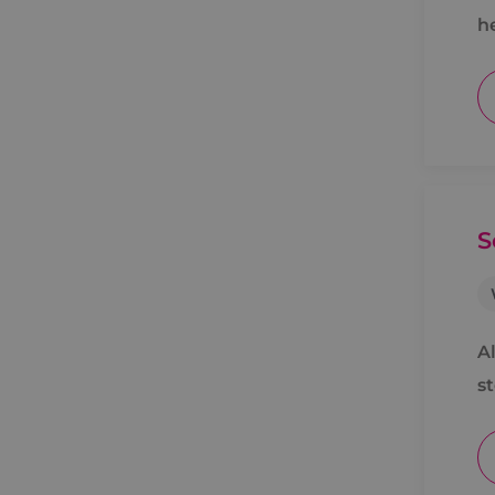
h
v
S
Al
s