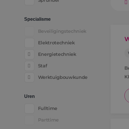
Sprundel
Specialisme
Beveiligingstechniek
W
Elektrotechniek
Energietechniek
Staf
B
K
Werktuigbouwkunde
Uren
Fulltime
Parttime