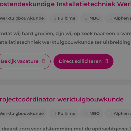
ostendeskundige Installatietechniek W
Werktuigbouwkunde
Fulltime
MBO
Alphen a
mdat wij hard groeien, zijn wij op zoek naar een erva
nstallatietechniek werktuigbouwkunde ter uitbreiding
Bekijk vacature
Direct solliciteren
rojectcoördinator werktuigbouwkunde
Werktuigbouwkunde
Fulltime
MBO
Alphen a
e draagt zorg voor afstemming met de opdrachtgever. D