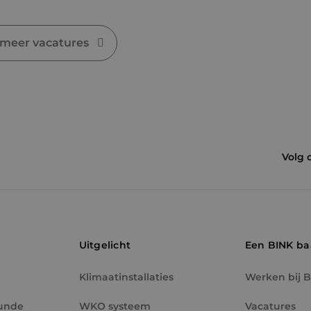
.binktechniek.nl
 meer vacatures
Volg 
Uitgelicht
Een BINK b
Klimaatinstallaties
Werken bij 
unde
WKO systeem
Vacatures