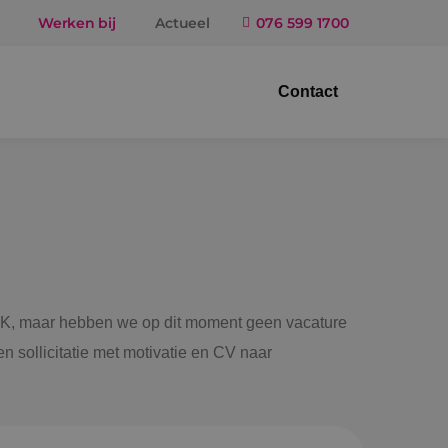
Werken bij
Actueel
076 599 1700
Contact
trotechniek
ktuigbouwkunde
iligingstechniek
gietechniek
 BINK, maar hebben we op dit moment geen vacature
n sollicitatie met motivatie en CV naar
ndel