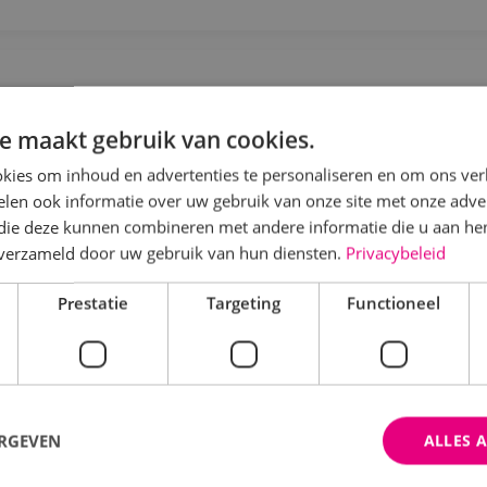
itvoerder Werktuigbouwkunde
e maakt gebruik van cookies.
Werktuigbouwkunde
Fulltime
MBO
Kaatshe
kies om inhoud en advertenties te personaliseren en om ons ver
len ook informatie over uw gebruik van onze site met onze adver
en je enthousiast, gedreven en heb je stevige schouders
 die deze kunnen combineren met andere informatie die u aan hen
amenwerking en wil je bijdragen aan de verdere groei 
n verzameld door uw gebruik van hun diensten.
Privacybeleid
Prestatie
Targeting
Functioneel
Bekijk vacature
Direct solliciteren
ERGEVEN
ALLES 
ommercieel technisch adviseur werktu