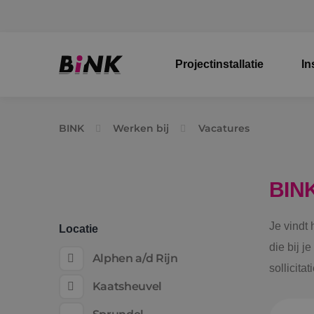
Projectinstallatie
In
BINK
Werken bij
Vacatures
BIN
Je vindt
Locatie
die bij j
Alphen a/d Rijn
sollicita
Kaatsheuvel