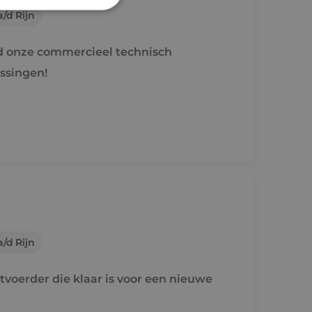
/d Rijn
rd
rd onze commercieel technisch
elding en
ssingen!
ties op basis van de
r voor algemene
m variabelen van
n. Het is normaal
nereerd nummer,
fiek zijn voor de
s het behouden van
bruiker tussen
de toestemming van
or hun interactie
streert gegevens over
/d Rijn
 met betrekking tot
stellingen, zodat
teerd in
tvoerder die klaar is voor een nieuwe
nderscheid te
t is gunstig voor