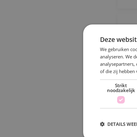
U
Deze websit
We gebruiken coo
analyseren. We de
B
analysepartners,
s
of die zij hebbe
Strikt
noodzakelijk
DETAILS WE
C