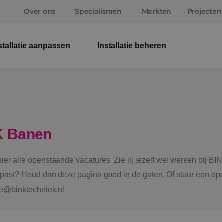
Over ons
Specialismen
Markten
Projecten
stallatie aanpassen
Installatie beheren
Elek
Wer
Beve
K Banen
Ener
 hier alle openstaande vacatures. Zie jij jezelf wel werken bij
Staf
e past? Houd dan deze pagina goed in de gaten. Of stuur een ope
tie@binktechniek.nl
Spru