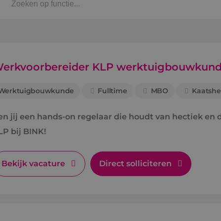
Kaat
Alph
erkvoorbereider KLP werktuigbouwkun
Werktuigbouwkunde
Fulltime
MBO
Kaatshe
Stag
en jij een hands-on regelaar die houdt van hectiek e
Bbl-t
LP bij BINK!
Omsc
Bekijk vacature
Direct solliciteren
BINK
Arbe