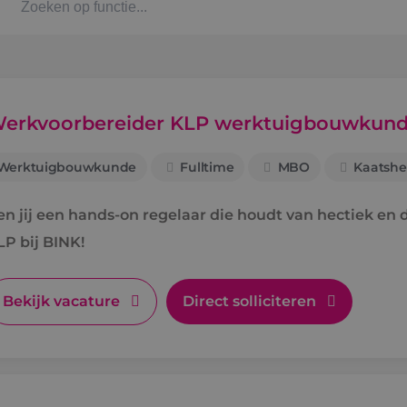
Kaat
Alph
erkvoorbereider KLP werktuigbouwkun
Werktuigbouwkunde
Fulltime
MBO
Kaatshe
Stag
en jij een hands-on regelaar die houdt van hectiek e
Bbl-t
LP bij BINK!
Omsc
Bekijk vacature
Direct solliciteren
BINK
Arbe