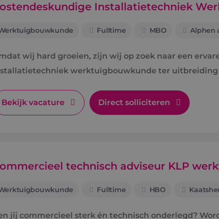
ostendeskundige Installatietechniek W
Werktuigbouwkunde
Fulltime
MBO
Alphen a
mdat wij hard groeien, zijn wij op zoek naar een erva
nstallatietechniek werktuigbouwkunde ter uitbreiding
Bekijk vacature
Direct solliciteren
ommercieel technisch adviseur KLP we
Werktuigbouwkunde
Fulltime
HBO
Kaatshe
en jij commercieel sterk én technisch onderlegd? Wo