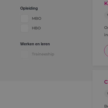
K
Opleiding
MBO
O
HBO
i
Werken en leren
Traineeship
C
B