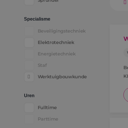
Sprundel
Specialisme
Beveiligingstechniek
W
Elektrotechniek
Energietechniek
Staf
B
K
Werktuigbouwkunde
Uren
Fulltime
Parttime