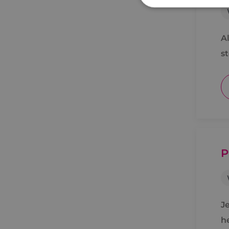
S
Al
Strikt noodzakelijke
s
accountbeheer. De we
Naam
PHPSESSID
P
VISITOR_PRIVACY_
J
__cf_bm
h