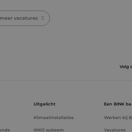
.binktechniek.nl
 meer vacatures
Volg 
Uitgelicht
Een BINK b
Klimaatinstallaties
Werken bij 
unde
WKO systeem
Vacatures