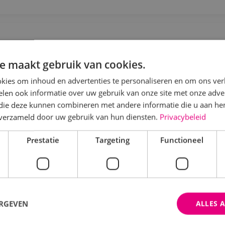
rojectcoördinator werktuigbouwkunde
e maakt gebruik van cookies.
Werktuigbouwkunde
Fulltime
MBO
Alphen a
kies om inhoud en advertenties te personaliseren en om ons ver
len ook informatie over uw gebruik van onze site met onze adver
e draagt zorg voor afstemming met de opdrachtgever. D
 die deze kunnen combineren met andere informatie die u aan hen
et uitwerken van een technisch bestek, het technisch
n verzameld door uw gebruik van hun diensten.
Privacybeleid
oor de uitvoering.
Prestatie
Targeting
Functioneel
Bekijk vacature
Direct solliciteren
ERGEVEN
ALLES 
ervicemonteur werktuigbouwkunde