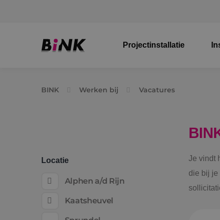
Projectinstallatie
In
BINK
Werken bij
Vacatures
BIN
Je vindt
Locatie
die bij j
Alphen a/d Rijn
sollicita
Kaatsheuvel