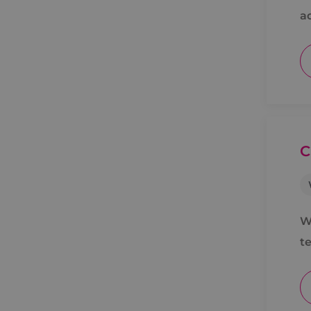
a
C
W
t
o