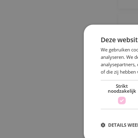
P
Deze websit
We gebruiken coo
analyseren. We de
J
analysepartners,
h
of die zij hebbe
v
Strikt
noodzakelijk
DETAILS WE
S