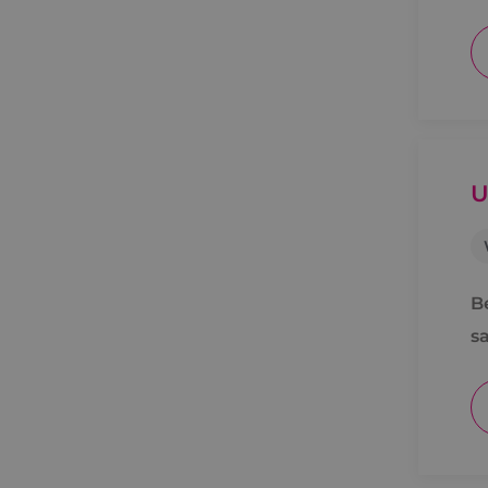
v
CookieScriptConse
Naam
U
Naam
__Secure-YNID
Naam
__Secure-ROLLOU
_ga
YSC
B
VISITOR_INFO1_LIV
s
_ga_Z37JF70XMS
_gcl_au
_fbp