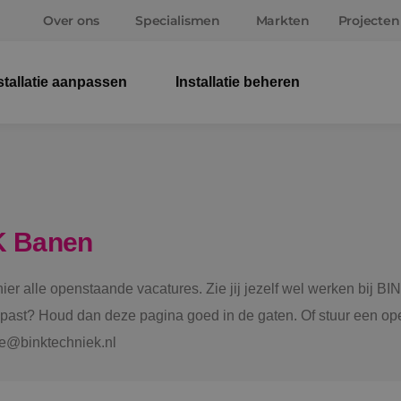
Over ons
Specialismen
Markten
Projecten
stallatie aanpassen
Installatie beheren
Elek
Wer
Beve
K Banen
Ener
 hier alle openstaande vacatures. Zie jij jezelf wel werken bij
Staf
e past? Houd dan deze pagina goed in de gaten. Of stuur een ope
tie@binktechniek.nl
Spru