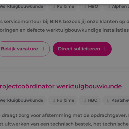
Werktuigbouwkunde
Fulltime
MBO
Alphen a
trikt noodzakelijk
Prestatie
Targeting
Functioneel
Niet-geclassificee
s servicemonteur bij BINK bezoek jij onze klanten op di
 cookies maken de kernfunctionaliteiten van de website mogelijk, zoals gebruikersaanm
toringen en defecte werktuigbouwkundige installaties
bsite kan niet goed worden gebruikt zonder de strikt noodzakelijke cookies.
Aanbieder
/
Domein
Vervaldatum
Omschrijving
Sessie
Cookie gegenereerd door applica
Bekijk vacature
Direct solliciteren
PHP.net
PHP-taal. Dit is een identificato
www.binktechniek.nl
doeleinden die wordt gebruikt o
gebruikerssessies te onderhoude
gesproken een willekeurig gege
hoe het wordt gebruikt, kan speci
site, maar een goed voorbeeld i
een ingelogde status voor een ge
pagina's.
rojectcoördinator werktuigbouwkunde
METADATA
5 maanden 4
Deze cookie wordt gebruikt om 
YouTube
weken
de gebruiker en privacykeuzes vo
.youtube.com
met de site op te slaan. Het regi
Werktuigbouwkunde
Fulltime
HBO
Kaatshe
Google Privacy Policy
de toestemming van de bezoeker
verschillende privacybeleid en in
hun voorkeuren worden gerespec
toekomstige sessies.
e draagt zorg voor afstemming met de opdrachtgever. D
29 minuten
Deze cookie wordt gebruikt om o
Cloudflare Inc.
et uitwerken van een technisch bestek, het technisch
57 seconden
maken tussen mensen en bots. Di
.vimeo.com