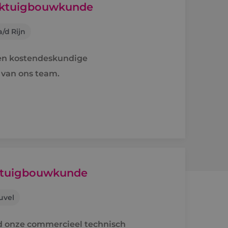
erktuigbouwkunde
/d Rijn
ren kostendeskundige
 van ons team.
rktuigbouwkunde
uvel
rd onze commercieel technisch