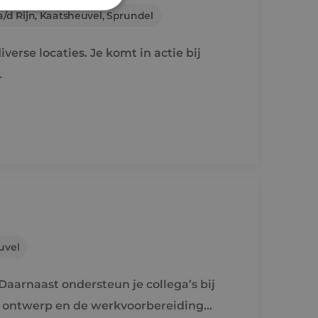
/d Rijn, Kaatsheuvel, Sprundel
rd
verse locaties. Je komt in actie bij
elding en
.
ties op basis van de
r voor algemene
m variabelen van
n. Het is normaal
nereerd nummer,
fiek zijn voor de
s het behouden van
bruiker tussen
de toestemming van
or hun interactie
streert gegevens over
uvel
 met betrekking tot
stellingen, zodat
teerd in
aarnaast ondersteun je collega’s bij
nderscheid te
e ontwerp en de werkvoorbereiding
t is gunstig voor