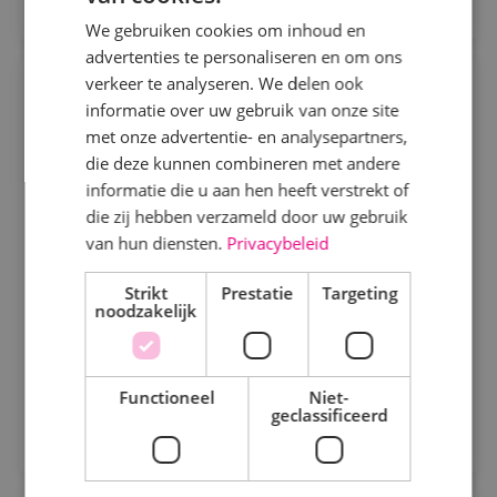
Sprundel
We gebruiken cookies om inhoud en
advertenties te personaliseren en om ons
Specialisme
verkeer te analyseren. We delen ook
Projectcoördinator
informatie over uw gebruik van onze site
Beveiligingstechniek
werktuigbouwkunde
met onze advertentie- en analysepartners,
Elektrotechniek
die deze kunnen combineren met andere
Werktuigbouwkunde
Fulltime
HBO
informatie die u aan hen heeft verstrekt of
Energietechniek
Kaatsheuvel
die zij hebben verzameld door uw gebruik
Staf
van hun diensten.
Privacybeleid
Je draagt zorg voor afstemming met de
Werktuigbouwkunde
Strikt
Prestatie
Targeting
opdrachtgever. Daarnaast ondersteun je collega’s
noodzakelijk
bij het uitwerken van een technisch bestek, het
Uren
technische ontwerp en de werkvoorbereiding voor
Bekijk vacature
de uitvoering.
Fulltime
Functioneel
Niet-
geclassificeerd
Direct solliciteren
Parttime