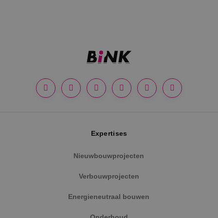
Google Privacy Policy
Expertises
VISITOR_PRIVACY_METADATA
5 maanden
YouTube
Nieuwbouwprojecten
weken
.youtube.com
Verbouwprojecten
Energieneutraal bouwen
Onderhoud