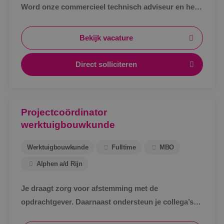
Word onze commercieel technisch adviseur en help
klanten met slimme en duurzame oplossingen!
Bekijk vacature
Direct solliciteren
Projectcoördinator
werktuigbouwkunde
Werktuigbouwkunde
Fulltime
MBO
Alphen a/d Rijn
Je draagt zorg voor afstemming met de
opdrachtgever. Daarnaast ondersteun je collega’s
bij het uitwerken van een technisch bestek, het