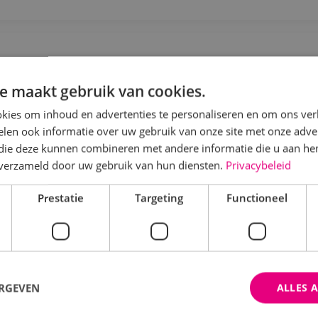
rojectcoördinator werktuigbouwkunde
e maakt gebruik van cookies.
Werktuigbouwkunde
Fulltime
MBO
Alphen a
kies om inhoud en advertenties te personaliseren en om ons ver
len ook informatie over uw gebruik van onze site met onze adver
e draagt zorg voor afstemming met de opdrachtgever. D
 die deze kunnen combineren met andere informatie die u aan hen
et uitwerken van een technisch bestek, het technisch
n verzameld door uw gebruik van hun diensten.
Privacybeleid
oor de uitvoering.
Prestatie
Targeting
Functioneel
Bekijk vacature
Direct solliciteren
ERGEVEN
ALLES 
ervicemonteur werktuigbouwkunde