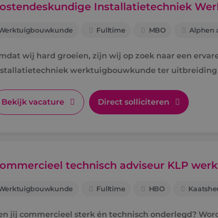
ostendeskundige Installatietechniek W
Werktuigbouwkunde
Fulltime
MBO
Alphen a
mdat wij hard groeien, zijn wij op zoek naar een erva
nstallatietechniek werktuigbouwkunde ter uitbreiding
Bekijk vacature
Direct solliciteren
ommercieel technisch adviseur KLP we
Werktuigbouwkunde
Fulltime
HBO
Kaatshe
en jij commercieel sterk én technisch onderlegd? Wo