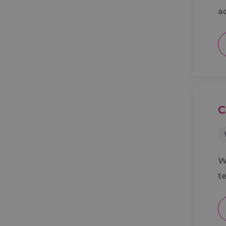
a
C
W
t
o