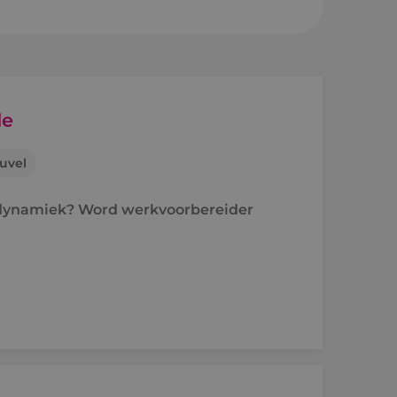
sheuvel
en a/d Rijn
de
uvel
e
n dynamiek? Word werkvoorbereider
raject
holen naar techniek
'ers aan het woord
idsvoorwaarden