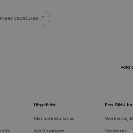
.binktechniek.nl
 meer vacatures
Volg 
Uitgelicht
Een BINK b
Klimaatinstallaties
Werken bij 
unde
WKO systeem
Vacatures