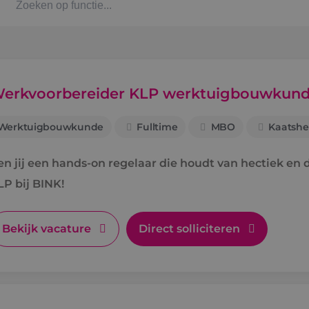
Kaat
Alph
erkvoorbereider KLP werktuigbouwkun
Werktuigbouwkunde
Fulltime
MBO
Kaatshe
Stag
en jij een hands-on regelaar die houdt van hectiek e
Bbl-t
LP bij BINK!
Omsc
Bekijk vacature
Direct solliciteren
BINK
Arbe