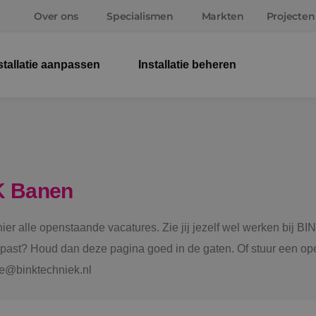
Over ons
Specialismen
Markten
Projecten
stallatie aanpassen
Installatie beheren
Elek
Wer
Beve
K Banen
Ener
 hier alle openstaande vacatures. Zie jij jezelf wel werken bij
Staf
e past? Houd dan deze pagina goed in de gaten. Of stuur een ope
tie@binktechniek.nl
Spru