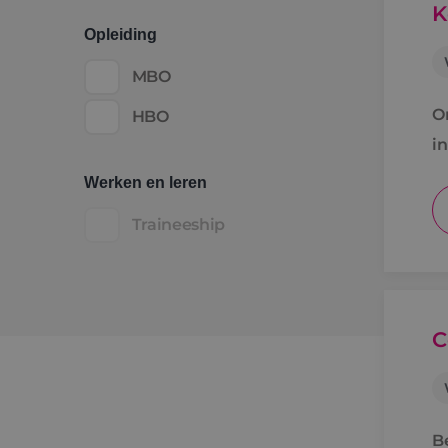
K
Opleiding
MBO
O
HBO
i
Werken en leren
Traineeship
C
B