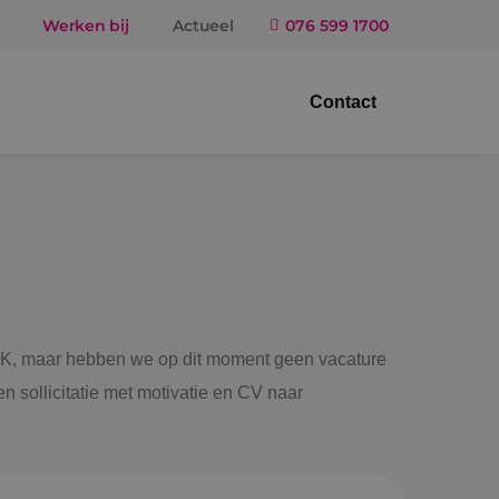
Werken bij
Actueel
076 599 1700
Contact
trotechniek
ktuigbouwkunde
iligingstechniek
gietechniek
 BINK, maar hebben we op dit moment geen vacature
n sollicitatie met motivatie en CV naar
ndel