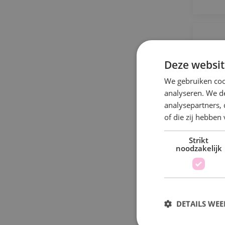
P
Deze websit
We gebruiken coo
analyseren. We de
J
analysepartners,
h
of die zij hebbe
v
Strikt
noodzakelijk
DETAILS WE
S