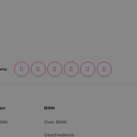
ons:
aan
BINK
BINK
Over BINK
Geschiedenis