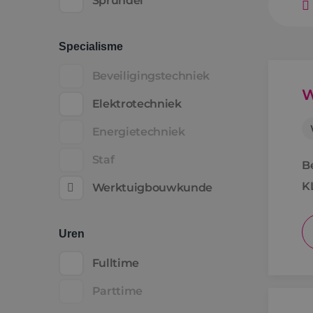
Sprundel
Specialisme
Beveiligingstechniek
W
Elektrotechniek
Energietechniek
Staf
B
K
Werktuigbouwkunde
Uren
Fulltime
Parttime