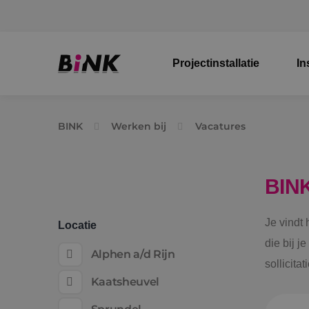
Projectinstallatie
In
BINK
Werken bij
Vacatures
BIN
Je vindt
Locatie
die bij j
Alphen a/d Rijn
sollicita
Kaatsheuvel