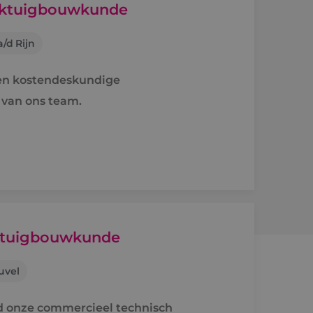
erktuigbouwkunde
/d Rijn
ren kostendeskundige
 van ons team.
rktuigbouwkunde
uvel
rd onze commercieel technisch